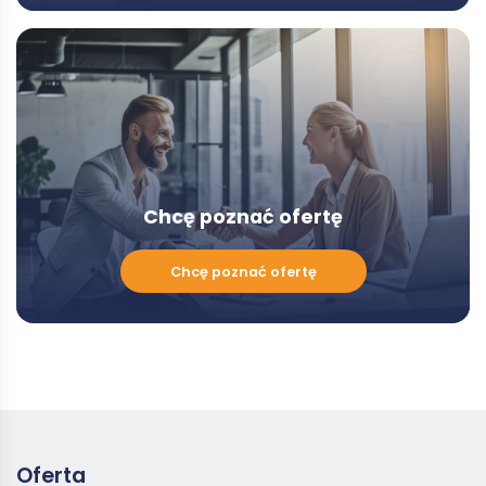
Doradcą
-
Modal
Chcę poznać ofertę
Chcę
Chcę poznać ofertę
poznać
ofertę
Oferta