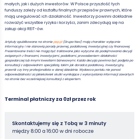
małych, jak i dużych inwestorów. W Polsce przyszłość tych
funduszy zależy od kształtu finalnych przepisów prawnych, które
mają uregulować ich działalność. Inwestorzy powinni dokładnie
rozważyć wszystkie ryzyka i korzyści, zanim zdecydują się na
zakup akcji REIT-ów.
Artykuły opublikowane na stronie
pep.pl
(Grupa Nexi) mają charakter wyłącznie
informacyjny i nie stanowią porady prawnej, podatkowej, inwestycyjnej czy finansowej.
Prezentowane treści nie mogą być traktowane jako wytyczne do podejmowania decyzji
związanych z finansami, inwestycjami, podatkami, prowadzeniem działalności
gospodarczej lub innymi kwestiami biznesowymi. Każda decyzja powinna być podjęta po
konsultacji z odpowiednim specjalistą, takim jak doradca podatkowy, inwestycyjny,
prawnik czy inny profesjonalista w danej dziedzinie. Wydawca portalu nie ponosi
odpowiedzialności za jakiekolwiek skutki wynikające z wykorzystania informacji zawartych
na stronie bez wcześniejszej konsultacji z ekspertem.
Terminal płatniczy za 0zł przez rok
Zamowterminal
Skontaktujemy się z Tobą w 3 minuty
-
między 8:00 a 16:00 w dni robocze
Poradniki