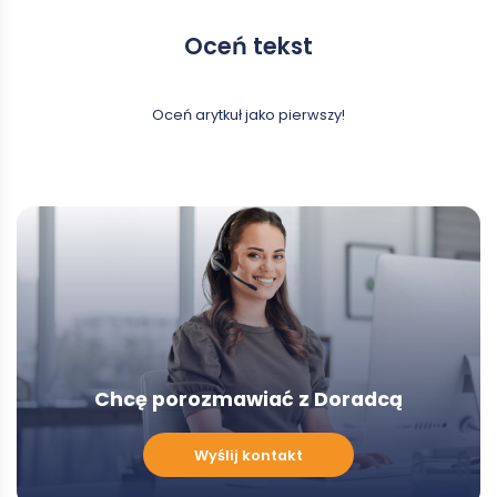
Oceń tekst
Oceń arytkuł jako pierwszy!
Chcę porozmawiać z Doradcą
Chcę
Wyślij kontakt
porozmawiać
z