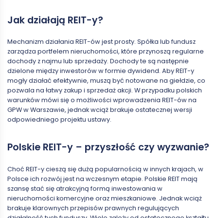
Jak działają REIT-y?
Mechanizm działania REIT-ów jest prosty. Spółka lub fundusz
zarządza portfelem nieruchomości, które przynoszą regularne
dochody z najmu lub sprzedaży. Dochody te są następnie
dzielone między inwestorów w formie dywidend. Aby REIT-y
mogły działać efektywnie, muszą być notowane na giełdzie, co
pozwala na łatwy zakup i sprzedaż akcji. W przypadku polskich
warunków mówi się o możliwości wprowadzenia REIT-ów na
GPW w Warszawie, jednak wciąż brakuje ostatecznej wersji
odpowiedniego projektu ustawy.
Polskie REIT-y – przyszłość czy wyzwanie?
Choć REIT-y cieszą się dużą popularnością w innych krajach, w
Polsce ich rozwój jest na wczesnym etapie. Polskie REIT mają
szansę stać się atrakcyjną formą inwestowania w
nieruchomości komercyjne oraz mieszkaniowe. Jednak wciąż
brakuje klarownych przepisów prawnych regulujących
działalność tych funduszy. Wiele zależy od ostatecznego kształtu