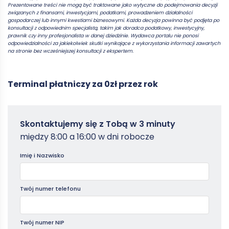
Prezentowane treści nie mogą być traktowane jako wytyczne do podejmowania decyzji
związanych z finansami, inwestycjami, podatkami, prowadzeniem działalności
gospodarczej lub innymi kwestiami biznesowymi. Każda decyzja powinna być podjęta po
konsultacji z odpowiednim specjalistą, takim jak doradca podatkowy, inwestycyjny,
prawnik czy inny profesjonalista w danej dziedzinie. Wydawca portalu nie ponosi
odpowiedzialności za jakiekolwiek skutki wynikające z wykorzystania informacji zawartych
na stronie bez wcześniejszej konsultacji z ekspertem.
Terminal płatniczy za 0zł przez rok
Zamowterminal
Skontaktujemy się z Tobą w 3 minuty
-
między 8:00 a 16:00 w dni robocze
Poradniki
Imię i Nazwisko
Twój numer telefonu
Twój numer NIP