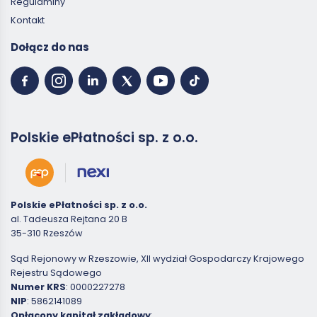
Regulaminy
Kontakt
Dołącz do nas
Polskie ePłatności sp. z o.o.
Polskie ePłatności sp. z o.o.
al. Tadeusza Rejtana 20 B
35-310 Rzeszów
Sąd Rejonowy w Rzeszowie, XII wydział Gospodarczy Krajowego
Rejestru Sądowego
Numer KRS
: 0000227278
NIP
: 5862141089
Opłacony kapitał zakładowy
: