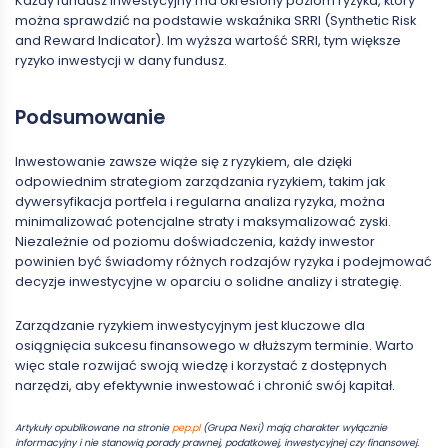
Każdy fundusz inwestycyjny ma określony poziom ryzyka, który
można sprawdzić na podstawie wskaźnika SRRI (Synthetic Risk
and Reward Indicator). Im wyższa wartość SRRI, tym większe
ryzyko inwestycji w dany fundusz.
Podsumowanie
Inwestowanie zawsze wiąże się z ryzykiem, ale dzięki
odpowiednim strategiom zarządzania ryzykiem, takim jak
dywersyfikacja portfela i regularna analiza ryzyka, można
minimalizować potencjalne straty i maksymalizować zyski.
Niezależnie od poziomu doświadczenia, każdy inwestor
powinien być świadomy różnych rodzajów ryzyka i podejmować
decyzje inwestycyjne w oparciu o solidne analizy i strategię.
Zarządzanie ryzykiem inwestycyjnym jest kluczowe dla
osiągnięcia sukcesu finansowego w dłuższym terminie. Warto
więc stale rozwijać swoją wiedzę i korzystać z dostępnych
narzędzi, aby efektywnie inwestować i chronić swój kapitał.
Artykuły opublikowane na stronie
pep.pl
(Grupa Nexi) mają charakter wyłącznie
informacyjny i nie stanowią porady prawnej, podatkowej, inwestycyjnej czy finansowej.