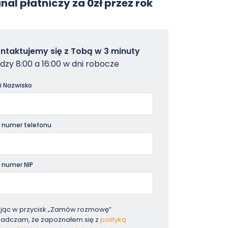
nal płatniczy za 0zł przez rok
owterminal
ntaktujemy się z Tobą w 3 minuty
dzy 8:00 a 16:00 w dni robocze
dniki
 i Nazwisko
 numer telefonu
 numer NIP
ając w przycisk „Zamów rozmowę”
iadczam, że zapoznałem się z
polityką