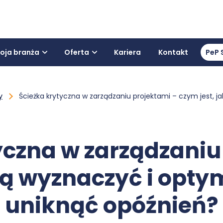
oja branża
Oferta
Kariera
Kontakt
PeP 
y
Ścieżka krytyczna w zarządzaniu projektami – czym jest, j
yczna w zarządzaniu
 ją wyznaczyć i opt
uniknąć opóźnień?