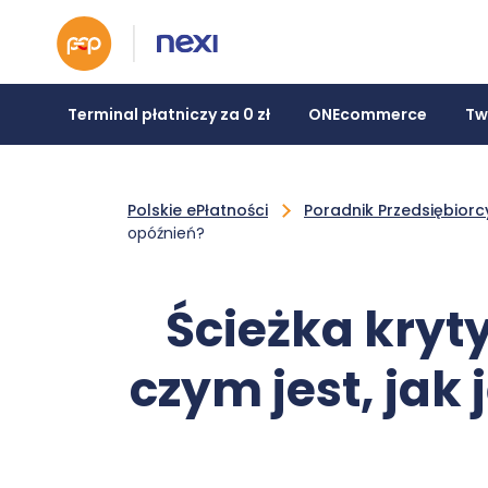
Terminal płatniczy za 0 zł
ONEcommerce
Tw
Polskie ePłatności
Poradnik Przedsiębiorc
opóźnień?
Ścieżka kryt
czym jest, jak