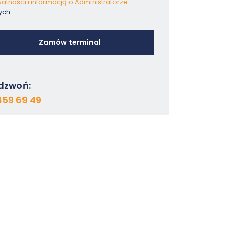
atności i informacją o Administratorze
ych
Zamów terminal
dzwoń:
859 69 49