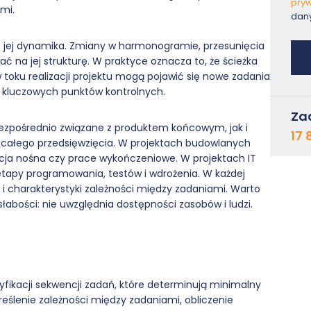
pryw
mi.
dan
e jej dynamika. Zmiany w harmonogramie, przesunięcia
 na jej strukturę. W praktyce oznacza to, że ścieżka
 toku realizacji projektu mogą pojawić się nowe zadania
lę kluczowych punktów kontrolnych.
Za
ezpośrednio związane z produktem końcowym, jak i
17 
a całego przedsięwzięcia. W projektach budowlanych
cja nośna czy prace wykończeniowe. W projektach IT
apy programowania, testów i wdrożenia. W każdej
tu i charakterystyki zależności między zadaniami. Warto
łabości: nie uwzględnia dostępności zasobów i ludzi.
yfikacji sekwencji zadań, które determinują minimalny
kreślenie zależności między zadaniami, obliczenie