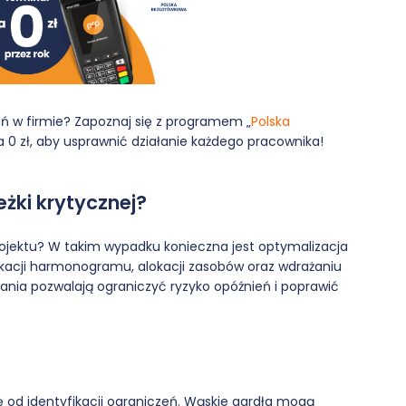
ń w firmie? Zapoznaj się z programem „
Polska
 0 zł, aby usprawnić działanie każdego pracownika!
żki krytycznej?
rojektu? W takim wypadku konieczna jest optymalizacja
fikacji harmonogramu, alokacji zasobów oraz wdrażaniu
łania pozwalają ograniczyć ryzyko opóźnień i poprawić
ię od identyfikacji ograniczeń. Wąskie gardła mogą