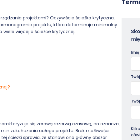
Termi
rządzania projektami? Oczywiście ścieżka krytyczna,
harmonogramie projektu, która determinuje minimalny
Zam
Sko
 o wiele więcej o ścieżce krytycznej.
-
mię
Pora
Imię
Twój
znej?
Twój
harakteryzuje się zerową rezerwą czasową, co oznacza,
Klik
min zakończenia całego projektu. Brak możliwości
ośw
ej ścieżki sprawia, że stanowi ona główny obszar