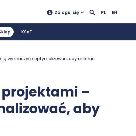
Zaloguj się
PL
EN
Sklep
KSeF
ak ją wyznaczyć i optymalizować, aby uniknąć
 projektami –
ymalizować, aby