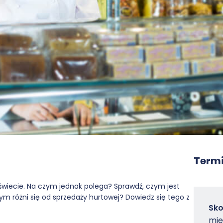
Termi
wiecie. Na czym jednak polega? Sprawdź, czym jest
ym różni się od sprzedaży hurtowej? Dowiedz się tego z
Zam
Sko
-
mię