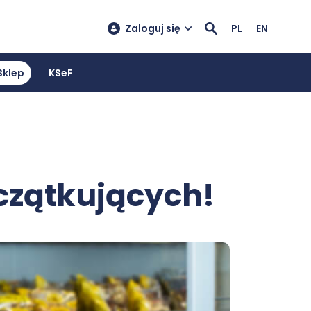
Zaloguj się
PL
EN
Sklep
KSeF
oczątkujących!