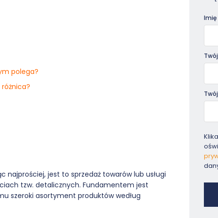
Pora
Imię
Twój
zym polega?
 różnica?
Twój
Klik
ośw
?
pryw
dan
c najprościej, jest to sprzedaż towarów lub usługi
ciach tzw. detalicznych. Fundamentem jest
 mu szeroki asortyment produktów według