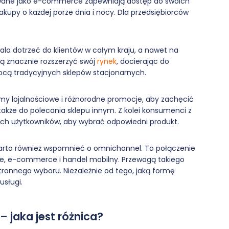
kowane jako e-commerce zapewniają dostęp do swoich
akupy o każdej porze dnia i nocy. Dla przedsiębiorców
ala dotrzeć do klientów w całym kraju, a nawet na
ą znacznie rozszerzyć swój
rynek
, docierając do
ocą tradycyjnych sklepów stacjonarnych.
my lojalnościowe i różnorodne promocje, aby zachęcić
także do polecania sklepu innym. Z kolei konsumenci z
ch użytkowników, aby wybrać odpowiedni produkt.
warto również wspomnieć o omnichannel. To połączenie
rne, e-commerce i handel mobilny. Przewagą takiego
tronnego wyboru. Niezależnie od tego, jaką formę
usługi.
 jaka jest różnica?