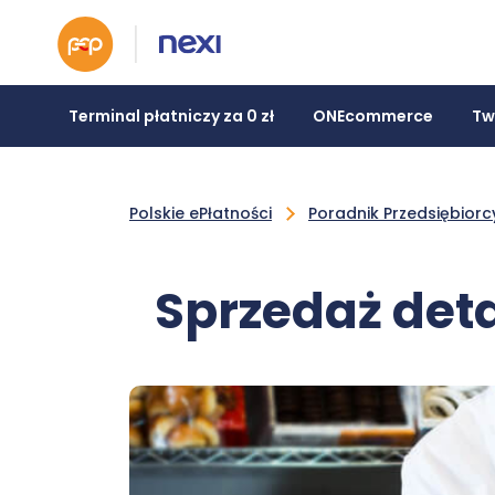
Terminal płatniczy za 0 zł
ONEcommerce
Tw
Polskie ePłatności
Poradnik Przedsiębiorc
Sprzedaż deta