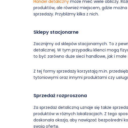
Handel detaliczny
może mieć wiele obliczy. Różn
produktów, ale również miejscem, gdzie moż
sprzedaży. Przybliżmy kilka z nich.
Sklepy stacjonarne
Zacznijmy od sklepów stacjonarnych. To z pewn
detalicznej. W tym przypadku klienci mogą fiz
to być zarówno duże sieci handlowe, jak i małe i 
Z tej formy sprzedaży korzystają m.in. przedsi
tytoniowymi oraz innymi produktami czy usług
Sprzedaż rozproszona
Za sprzedaż detaliczną uznaje się także sprzed
produktów w różnych lokalizacjach. Z tego sposo
doskonała okazja, aby nawiązać bezpośredni k
swoją ofertę.