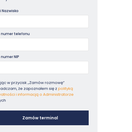
dniki
 i Nazwisko
 numer telefonu
 numer NIP
ając w przycisk „Zamów rozmowę”
iadczam, że zapoznałem się z
polityką
atności i informacją o Administratorze
ych
Zamów terminal