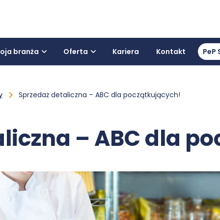
oja branża
Oferta
Kariera
Kontakt
PeP 
y
Sprzedaż detaliczna – ABC dla początkujących!
liczna – ABC dla p