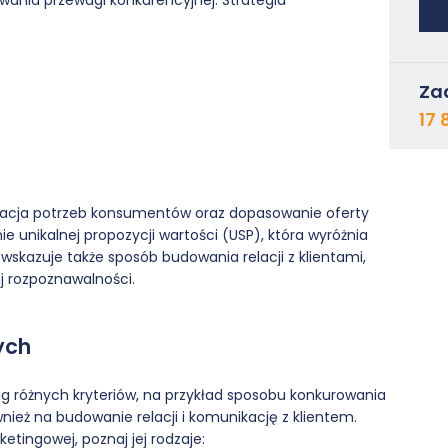
ania przewagi konkurencyjnej. Strategia
Za
17 
fikacja potrzeb konsumentów oraz dopasowanie oferty
e unikalnej propozycji wartości (USP), która wyróżnia
a wskazuje także sposób budowania relacji z klientami,
j rozpoznawalności.
ych
g różnych kryteriów, na przykład sposobu konkurowania
nież na budowanie relacji i komunikację z klientem.
etingowej, poznaj jej rodzaje: