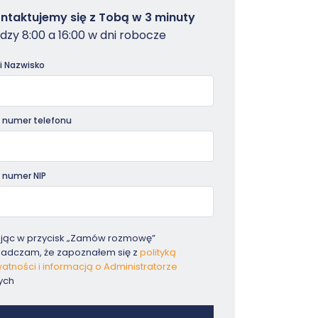
owterminal
ntaktujemy się z Tobą w 3 minuty
dzy 8:00 a 16:00 w dni robocze
dniki
 i Nazwisko
 numer telefonu
 numer NIP
ając w przycisk „Zamów rozmowę”
iadczam, że zapoznałem się z
polityką
atności i informacją o Administratorze
ych