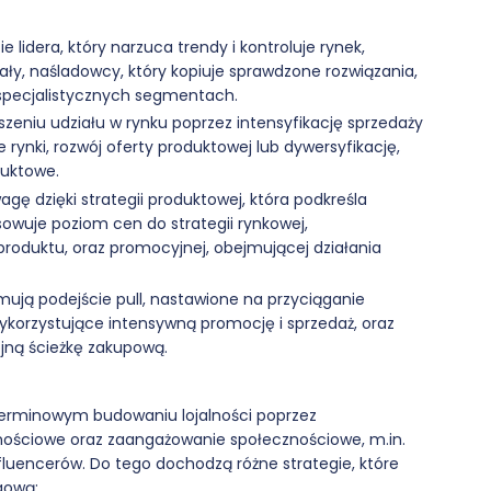
 lidera, który narzuca trendy i kontroluje rynek,
ały, naśladowcy, który kopiuje sprawdzone rozwiązania,
 specjalistycznych segmentach.
szeniu udziału w rynku poprzez intensyfikację sprzedaży
rynki, rozwój oferty produktowej lub dywersyfikację,
duktowe.
ę dzięki strategii produktowej, która podkreśla
sowuje poziom cen do strategii rynkowej,
roduktu, oraz promocyjnej, obejmującej działania
ują podejście pull, nastawione na przyciąganie
wykorzystujące intensywną promocję i sprzedaż, oraz
ójną ścieżkę zakupową.
oterminowym budowaniu lojalności poprzez
lnościowe oraz zaangażowanie społecznościowe, m.in.
luencerów. Do tego dochodzą różne strategie, które
gową: