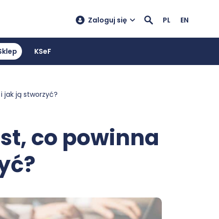
Zaloguj się
PL
EN
Sklep
KSeF
 jak ją stworzyć?
st, co powinna
zyć?