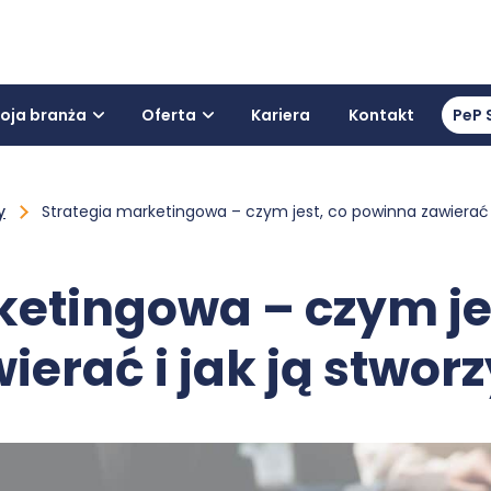
oja branża
Oferta
Kariera
Kontakt
PeP 
y
Strategia marketingowa – czym jest, co powinna zawierać i
ketingowa – czym je
ierać i jak ją stwor