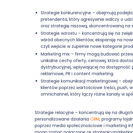
Strategie konkurencyjne – obejmują podejście
pretendenta, który agresywnie walczy o udzi
oraz strategię niszową, skoncentrowaną na
Strategie wzrostu – koncentrują się na zwięk
wśród obecnych klientów, ekspansję na nowe 
czyli wejście w zupełnie nowe kategorie pro
Marketing mix – firmy mogą budować przewag
unikalne cechy oferty, cenowej, która dosto
dystrybucyjnej, wpływającej na dostępność p
reklamowe, PR i content marketing.
Strategie komunikacji marketingowej – obejm
klientów poprzez wartościowe treści, push, 
omnichannel, który łączy różne kanały w sp
Strategie relacyjne – koncentrują się na dług
personalizowane działania
CRM
, programy loja
poprzez media społecznościowe i marketing inf
mogą zostać połączone ze strategią marketin