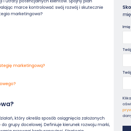
 i utraty potencjalnych klientów. Spójny plan
Zam
Sko
lając marce kontrolować swój rozwój i skutecznie
-
ategia marketingowa?
mię
Pora
Imię
Twój
ategię marketingową?
Twój
gowego?
Klik
gowa?
ośw
pryw
dan
iałań, który określa sposób osiągnięcia założonych
do grupy docelowej. Definiuje kierunek rozwoju marki,