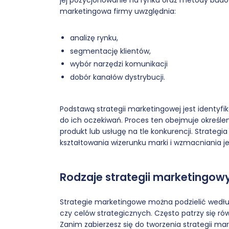
jej pozycjonowanie na rynku oraz metody budow
marketingowa firmy uwzględnia:
analizę rynku,
segmentację klientów,
wybór narzędzi komunikacji
dobór kanałów dystrybucji.
Podstawą strategii marketingowej jest identy
do ich oczekiwań. Proces ten obejmuje określeni
produkt lub usługę na tle konkurencji. Strategi
kształtowania wizerunku marki i wzmacniania je
Rodzaje strategii marketingow
Strategie marketingowe można podzielić wedłu
czy celów strategicznych. Często patrzy się rów
Zanim zabierzesz się do tworzenia strategii mark