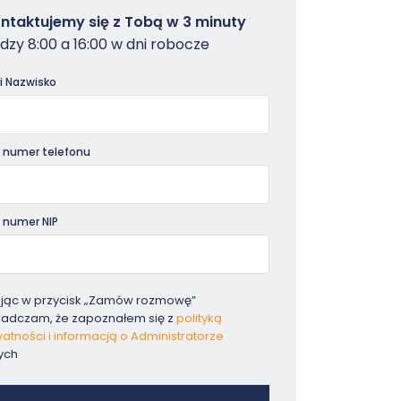
owterminal
ntaktujemy się z Tobą w 3 minuty
dzy 8:00 a 16:00 w dni robocze
dniki
 i Nazwisko
 numer telefonu
 numer NIP
ając w przycisk „Zamów rozmowę”
iadczam, że zapoznałem się z
polityką
atności i informacją o Administratorze
ych