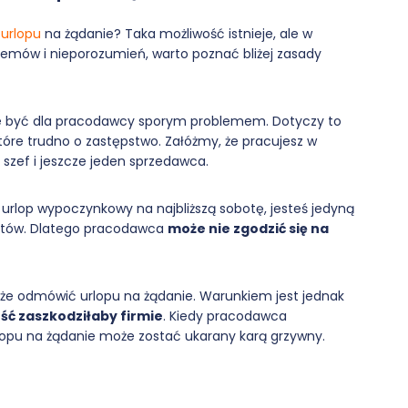
urlopu
na żądanie? Taka możliwość istnieje, ale w
emów i nieporozumień, warto poznać bliżej zasady
e być dla pracodawcy sporym problemem. Dotyczy to
które trudno o zastępstwo. Załóżmy, że pracujesz w
j szef i jeszcze jeden sprzedawca.
o urlop wypoczynkowy na najbliższą sobotę, jesteś jedyną
entów. Dlatego pracodawca
może nie zgodzić się na
e odmówić urlopu na żądanie. Warunkiem jest jednak
ć zaszkodziłaby firmie
. Kiedy pracodawca
rlopu na żądanie może zostać ukarany karą grzywny.