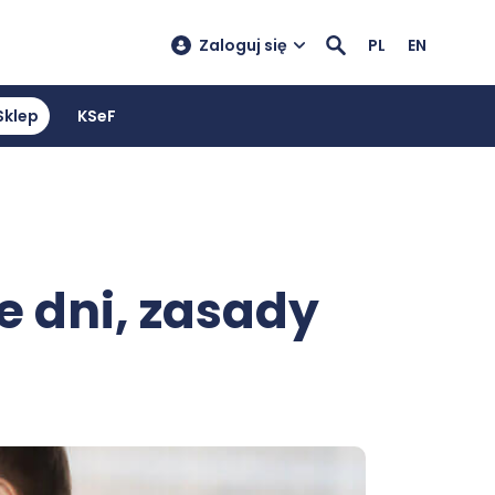
Zaloguj się
PL
EN
Sklep
KSeF
e dni, zasady