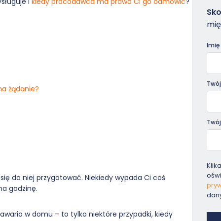
zysługuje i
kiedy pracodawca ma prawo Ci go odmówić
?
Zam
Sko
-
mię
Pora
Imię
Twój
a żądanie?
Twój
Klik
ośw
i się do niej przygotować. Niekiedy wypada Ci coś
pryw
na godzinę.
dan
waria w domu – to tylko niektóre przypadki, kiedy