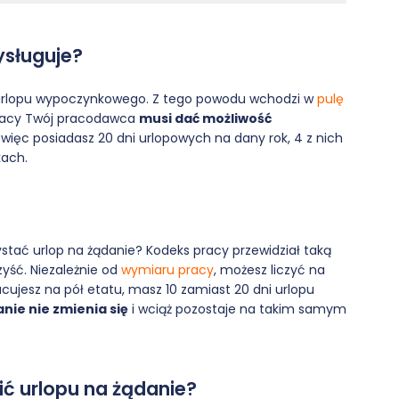
zysługuje?
mą urlopu wypoczynkowego. Z tego powodu wchodzi w
pulę
pracy Twój pracodawca
musi dać możliwość
li więc posiadasz 20 dni urlopowych na dany rok, 4 z nich
kach.
ystać urlop na żądanie? Kodeks pracy przewidział taką
yść. Niezależnie od
wymiaru pracy
, możesz liczyć na
acujesz na pół etatu, masz 10 zamiast 20 dni urlopu
anie nie zmienia się
i wciąż pozostaje na takim samym
 urlopu na żądanie?