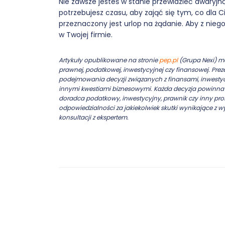
Nie zawsze jesteś w stanie przewidzieć awaryj
potrzebujesz czasu, aby zająć się tym, co dla C
przeznaczony jest urlop na żądanie. Aby z nieg
w Twojej firmie.
Artykuły opublikowane na stronie
pep.pl
(Grupa Nexi) ma
prawnej, podatkowej, inwestycyjnej czy finansowej. Pr
podejmowania decyzji związanych z finansami, inwesty
innymi kwestiami biznesowymi. Każda decyzja powinna b
doradca podatkowy, inwestycyjny, prawnik czy inny prof
odpowiedzialności za jakiekolwiek skutki wynikające z w
konsultacji z ekspertem.