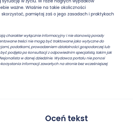
ną sytuację w życiu. W razie nagłych wypadków
iebie ważne. Właśnie na takie okoliczności
o skorzystać, pamiętaj zaś o jego zasadach i praktykach
ją charakter wyłącznie informacyjny i nie stanowią porady
ezentowane treści nie mogą być traktowane jako wytyczne do
cjami, podatkami, prowadzeniem działalności gospodarczej lub
yć podjęta po konsultacji z odpowiednim specjalistą, takim jak
esjonalista w danej dziedzinie. Wydawca portalu nie ponosi
ykorzystania informacji zawartych na stronie bez wcześniejszej
Oceń tekst