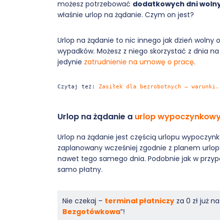
możesz potrzebować
dodatkowych dni woln
właśnie urlop na żądanie. Czym on jest?
Urlop na żądanie to nic innego jak dzień wolny o
wypadków. Możesz z niego skorzystać z dnia n
jedynie
zatrudnienie na umowę o pracę
.
Czytaj też: 
Zasiłek dla bezrobotnych – warunki.
Urlop na żądanie a
urlop wypoczynkow
Urlop na żądanie jest częścią urlopu wypoczyn
zaplanowany wcześniej zgodnie z planem urlopo
nawet tego samego dnia. Podobnie jak w przyp
samo płatny.
Nie czekaj –
terminal płatniczy
za 0 zł już 
Bezgotówkowa
”!