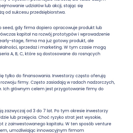
bejmowanie udziałów lub akcji, stając się
eżą od sukcesu przedsiębiorstwa.
b seed, gdy firma dopiero opracowuje produkt lub
wówczas kapitał na rozwój prototypów i wprowadzenie
arly-stage, firma ma już gotowy produkt, ale
ałalności, sprzedaż i marketing. W tym czasie mogą
seria A, B, C, które są dostosowane do rosnących
ię tylko do finansowania. Inwestorzy często oferują
rozwoju firmy. Często zasiadają w radach nadzorczych,
. Ich głównym celem jest przygotowanie firmy do
ą zazwyczaj od 3 do 7 lat. Po tym okresie inwestorzy
dzie lub przejęcia. Choć ryzyko strat jest wysokie,
t z zainwestowanego kapitału. W ten sposób venture
ciem, umożliwiając innowacyjnym firmom