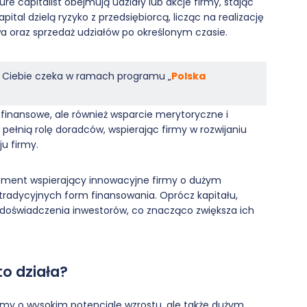
re capitalist obejmują udziały lub akcje firmy, stając
pital dzielą ryzyko z przedsiębiorcą, licząc na realizację
wa oraz sprzedaż udziałów po określonym czasie.
na Ciebie czeka w ramach programu „
Polska
i finansowe, ale również wsparcie merytoryczne i
 pełnią rolę doradców, wspierając firmy w rozwijaniu
u firmy.
ement wspierający innowacyjne firmy o dużym
 tradycyjnych form finansowania. Oprócz kapitału,
i doświadczenia inwestorów, co znacząco zwiększa ich
to działa?
rmy o wysokim potencjale wzrostu, ale także dużym