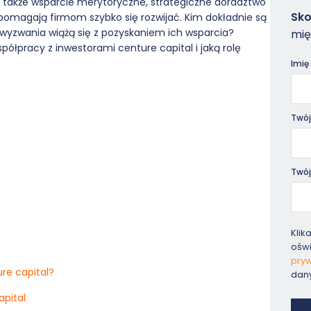
ale także wsparcie merytoryczne, strategiczne doradztwo
Zam
Sko
e pomagają firmom szybko się rozwijać. Kim dokładnie są
-
e wyzwania wiążą się z pozyskaniem ich wsparcia?
mię
Pora
spółpracy z inwestorami centure capital i jaką rolę
Imię
Twój
Twój
Klik
ośw
pryw
ure capital?
dan
apital