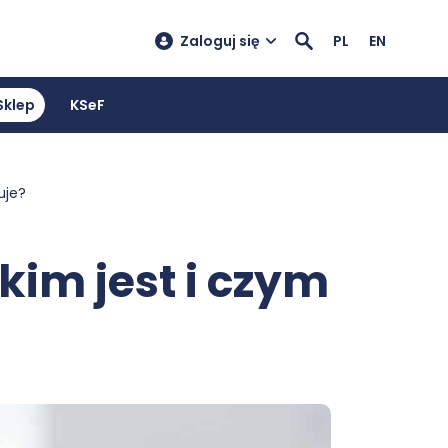
Zaloguj się
PL
EN
Sklep
KSeF
uje?
kim jest i czym