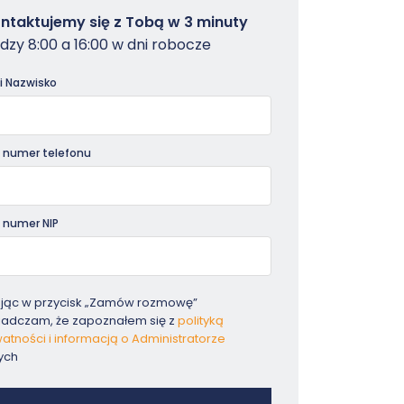
owterminal
ntaktujemy się z Tobą w 3 minuty
dzy 8:00 a 16:00 w dni robocze
dniki
 i Nazwisko
 numer telefonu
 numer NIP
ając w przycisk „Zamów rozmowę”
iadczam, że zapoznałem się z
polityką
atności i informacją o Administratorze
ych