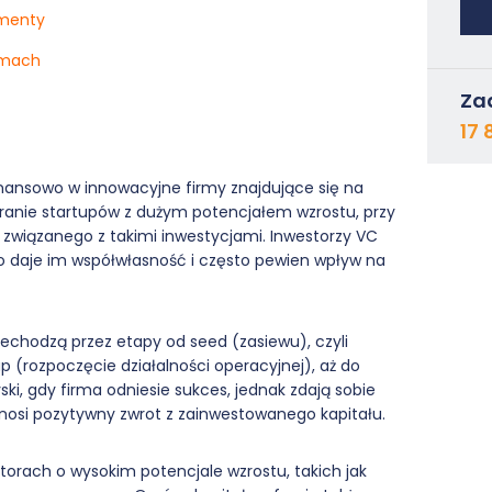
ementy
irmach
Za
17 
inansowo w innowacyjne firmy znajdujące się na
ranie startupów z dużym potencjałem wzrostu, przy
wiązanego z takimi inwestycjami. Inwestorzy VC
co daje im współwłasność i często pewien wpływ na
rzechodzą przez etapy od seed (zasiewu), czyli
p (rozpoczęcie działalności operacyjnej), aż do
ski, gdy firma odniesie sukces, jednak zdają sobie
zynosi pozytywny zwrot z zainwestowanego kapitału.
torach o wysokim potencjale wzrostu, takich jak