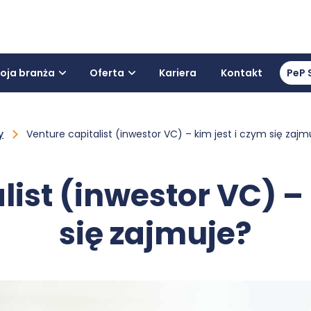
oja branża
Oferta
Kariera
Kontakt
PeP 
y
Venture capitalist (inwestor VC) – kim jest i czym się zajm
list (inwestor VC) – 
się zajmuje?