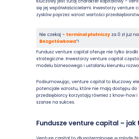
Kluczowy jest tutaj charakter kapitałowy – ventu
się jej współwłaścicielami. Inwestorzy venture ca
zysków poprzez wzrost wartości przedsiębiorst
Nie czekaj –
terminal płatniczy
za 0 zł już 
Bezgotówkowa
”!
Fundusz venture capital oferuje nie tylko środk
strategiczne. Inwestorzy venture capital często
modelu biznesowego i ustalaniu kierunku rozwoj
Podsumowując, venture capital to kluczowy el
potencjale wzrostu, które nie mają dostępu do
przedsiębiorcy korzystają również z know-how 
szanse na sukces.
Fundusze venture capital – jak 
Venture capital to długoterminowe w młode fi