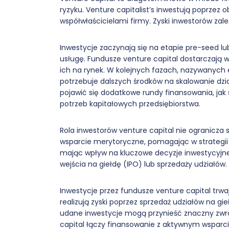
ryzyku. Venture capitalist’s inwestują poprzez o
współwłaścicielami firmy. Zyski inwestorów zal
Inwestycje zaczynają się na etapie pre-seed lu
usługę. Fundusze venture capital dostarczają 
ich na rynek. W kolejnych fazach, nazywanych e
potrzebuje dalszych środków na skalowanie dzi
pojawić się dodatkowe rundy finansowania, jak 
potrzeb kapitałowych przedsiębiorstwa.
Rola inwestorów venture capital nie ogranicza s
wsparcie merytoryczne, pomagając w strategii 
mając wpływ na kluczowe decyzje inwestycyjne
wejścia na giełdę (IPO) lub sprzedaży udziałów.
Inwestycje przez fundusze venture capital trwaj
realizują zyski poprzez sprzedaż udziałów na gieł
udane inwestycje mogą przynieść znaczny zwro
capital łączy finansowanie z aktywnym wspar