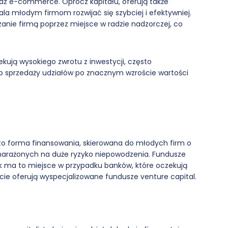
az e-commerce. Oprócz kapitału, oferują także
la młodym firmom rozwijać się szybciej i efektywniej.
anie firmą poprzez miejsce w radzie nadzorczej, co
kują wysokiego zwrotu z inwestycji, często
lub sprzedaży udziałów po znacznym wzroście wartości
a, to forma finansowania, skierowana do młodych firm o
 narażonych na duże ryzyko niepowodzenia. Fundusze
ak ma to miejsce w przypadku banków, które oczekują
arcie oferują wyspecjalizowane fundusze venture capital.