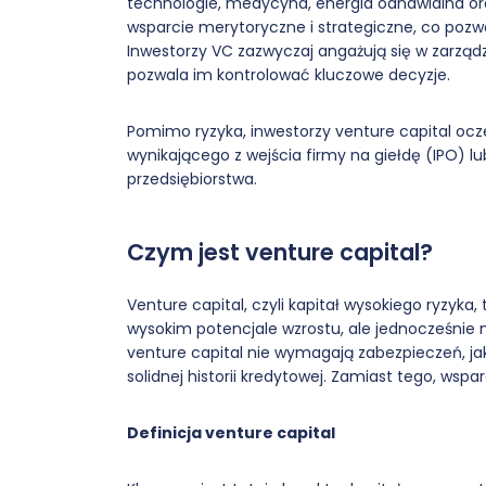
technologie, medycyna, energia odnawialna or
wsparcie merytoryczne i strategiczne, co pozwa
Inwestorzy VC zazwyczaj angażują się w zarządz
pozwala im kontrolować kluczowe decyzje.
Pomimo ryzyka, inwestorzy venture capital ocze
wynikającego z wejścia firmy na giełdę (IPO) 
przedsiębiorstwa.
Czym jest venture capital?
Venture capital, czyli kapitał wysokiego ryzyk
wysokim potencjale wzrostu, ale jednocześnie
venture capital nie wymagają zabezpieczeń, j
solidnej historii kredytowej. Zamiast tego, wsp
Definicja venture capital