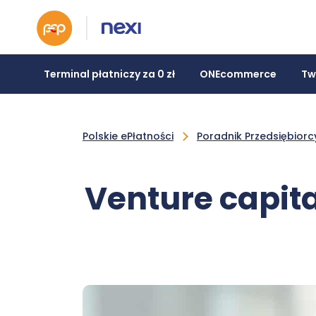
Terminal płatniczy za 0 zł
ONEcommerce
Tw
Polskie ePłatności
Poradnik Przedsiębiorc
Venture capita