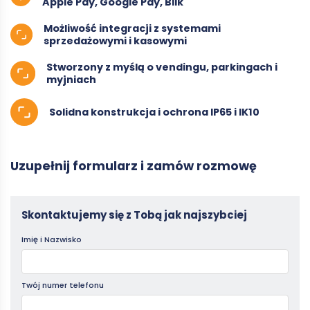
Apple Pay, Google Pay, Blik
Możliwość integracji z systemami
sprzedażowymi i kasowymi
Stworzony z myślą o vendingu, parkingach i
myjniach
Solidna konstrukcja i ochrona IP65 i IK10
Uzupełnij formularz i zamów rozmowę
Terminale
Skontaktujemy się z Tobą jak najszybciej
-
Imię i Nazwisko
kontakt
Twój numer telefonu