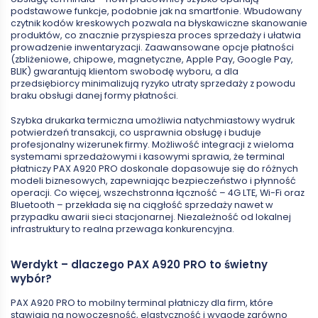
podstawowe funkcje, podobnie jak na smartfonie. Wbudowany
czytnik kodów kreskowych pozwala na błyskawiczne skanowanie
produktów, co znacznie przyspiesza proces sprzedaży i ułatwia
prowadzenie inwentaryzacji. Zaawansowane opcje płatności
(zbliżeniowe, chipowe, magnetyczne, Apple Pay, Google Pay,
BLIK) gwarantują klientom swobodę wyboru, a dla
przedsiębiorcy minimalizują ryzyko utraty sprzedaży z powodu
braku obsługi danej formy płatności.
Szybka drukarka termiczna umożliwia natychmiastowy wydruk
potwierdzeń transakcji, co usprawnia obsługę i buduje
profesjonalny wizerunek firmy. Możliwość integracji z wieloma
systemami sprzedażowymi i kasowymi sprawia, że terminal
płatniczy PAX A920 PRO doskonale dopasowuje się do różnych
modeli biznesowych, zapewniając bezpieczeństwo i płynność
operacji. Co więcej, wszechstronna łączność – 4G LTE, Wi-Fi oraz
Bluetooth – przekłada się na ciągłość sprzedaży nawet w
przypadku awarii sieci stacjonarnej. Niezależność od lokalnej
infrastruktury to realna przewaga konkurencyjna.
Werdykt – dlaczego PAX A920 PRO to świetny
wybór?
PAX A920 PRO to mobilny terminal płatniczy dla firm, które
stawiają na nowoczesność, elastyczność i wygodę zarówno