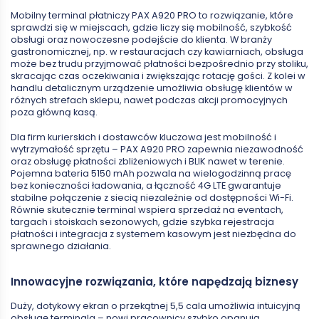
Mobilny terminal płatniczy PAX A920 PRO to rozwiązanie, które
sprawdzi się w miejscach, gdzie liczy się mobilność, szybkość
obsługi oraz nowoczesne podejście do klienta. W branży
gastronomicznej, np. w restauracjach czy kawiarniach, obsługa
może bez trudu przyjmować płatności bezpośrednio przy stoliku,
skracając czas oczekiwania i zwiększając rotację gości. Z kolei w
handlu detalicznym urządzenie umożliwia obsługę klientów w
różnych strefach sklepu, nawet podczas akcji promocyjnych
poza główną kasą.
Dla firm kurierskich i dostawców kluczowa jest mobilność i
wytrzymałość sprzętu – PAX A920 PRO zapewnia niezawodność
oraz obsługę płatności zbliżeniowych i BLIK nawet w terenie.
Pojemna bateria 5150 mAh pozwala na wielogodzinną pracę
bez konieczności ładowania, a łączność 4G LTE gwarantuje
stabilne połączenie z siecią niezależnie od dostępności Wi-Fi.
Równie skutecznie terminal wspiera sprzedaż na eventach,
targach i stoiskach sezonowych, gdzie szybka rejestracja
płatności i integracja z systemem kasowym jest niezbędna do
sprawnego działania.
Innowacyjne rozwiązania, które napędzają biznesy
Duży, dotykowy ekran o przekątnej 5,5 cala umożliwia intuicyjną
obsługę terminala – nowi pracownicy szybko opanują