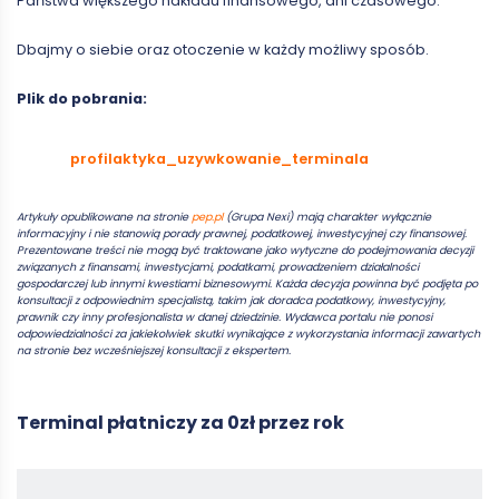
Państwa większego nakładu finansowego, ani czasowego.
Dbajmy o siebie oraz otoczenie w każdy możliwy sposób.
Plik do pobrania:
profilaktyka_uzywkowanie_terminala
Artykuły opublikowane na stronie
pep.pl
(Grupa Nexi) mają charakter wyłącznie
informacyjny i nie stanowią porady prawnej, podatkowej, inwestycyjnej czy finansowej.
Prezentowane treści nie mogą być traktowane jako wytyczne do podejmowania decyzji
związanych z finansami, inwestycjami, podatkami, prowadzeniem działalności
gospodarczej lub innymi kwestiami biznesowymi. Każda decyzja powinna być podjęta po
konsultacji z odpowiednim specjalistą, takim jak doradca podatkowy, inwestycyjny,
prawnik czy inny profesjonalista w danej dziedzinie. Wydawca portalu nie ponosi
odpowiedzialności za jakiekolwiek skutki wynikające z wykorzystania informacji zawartych
na stronie bez wcześniejszej konsultacji z ekspertem.
Terminal płatniczy za 0zł przez rok