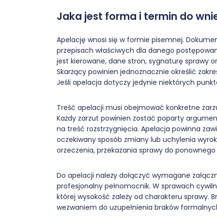
Jaka jest forma i termin do wni
Apelację wnosi się w formie pisemnej. Dokume
przepisach właściwych dla danego postępowani
jest kierowane, dane stron, sygnaturę sprawy 
Skarżący powinien jednoznacznie określić zakres
Jeśli apelacja dotyczy jedynie niektórych punk
Treść apelacji musi obejmować konkretne zarzuty
Każdy zarzut powinien zostać poparty argument
na treść rozstrzygnięcia. Apelacja powinna zawi
oczekiwany sposób zmiany lub uchylenia wyro
orzeczenia, przekazania sprawy do ponownego r
Do apelacji należy dołączyć wymagane załącznik
profesjonalny pełnomocnik. W sprawach cywilny
której wysokość zależy od charakteru sprawy
wezwaniem do uzupełnienia braków formalnych