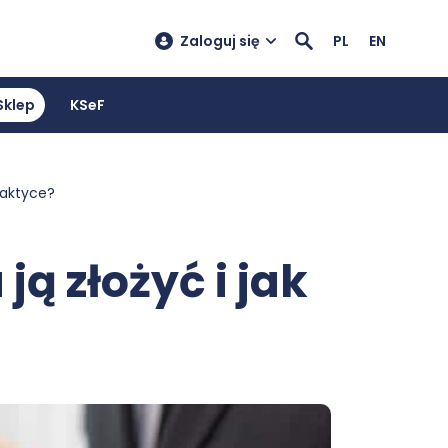
Zaloguj się
PL
EN
Sklep
KSeF
praktyce?
ją złożyć i jak