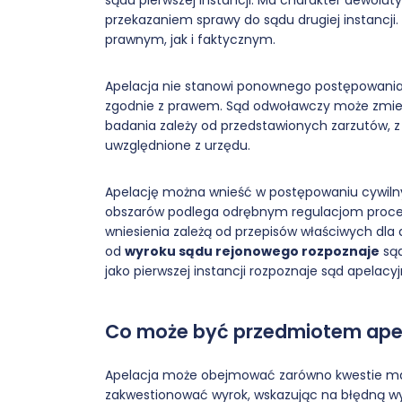
sądu pierwszej instancji. Ma charakter dewoluty
przekazaniem sprawy do sądu drugiej instancji
prawnym, jak i faktycznym.
Apelacja nie stanowi ponownego postępowania,
zgodnie z prawem. Sąd odwoławczy może zmieni
badania zależy od przedstawionych zarzutów, 
uwzględnione z urzędu.
Apelację można wnieść w postępowaniu cywiln
obszarów podlega odrębnym regulacjom proces
wniesienia zależą od przepisów właściwych dla 
od
wyroku sądu rejonowego rozpoznaje
sąd
jako pierwszej instancji rozpoznaje sąd apelacyj
Co może być przedmiotem apel
Apelacja może obejmować zarówno kwestie mat
zakwestionować wyrok, wskazując na błędną wyk