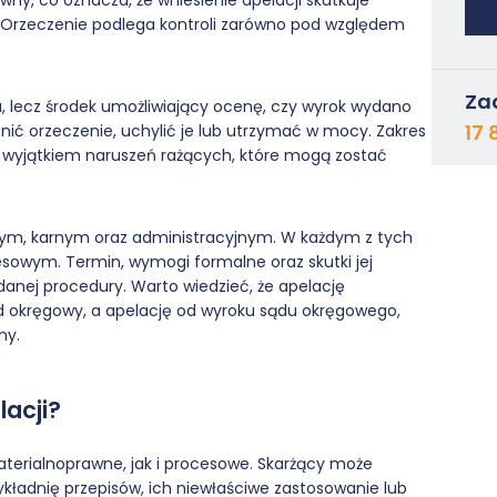
wny, co oznacza, że wniesienie apelacji skutkuje
. Orzeczenie podlega kontroli zarówno pod względem
Za
 lecz środek umożliwiający ocenę, czy wyrok wydano
17 
ć orzeczenie, uchylić je lub utrzymać w mocy. Zakres
z wyjątkiem naruszeń rażących, które mogą zostać
ym, karnym oraz administracyjnym. W każdym z tych
owym. Termin, wymogi formalne oraz skutki jej
danej procedury. Warto wiedzieć, że apelację
 okręgowy, a apelację od wyroku sądu okręgowego,
ny.
acji?
erialnoprawne, jak i procesowe. Skarżący może
ładnię przepisów, ich niewłaściwe zastosowanie lub