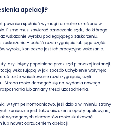
esienia apelacji?
nt powinien spełniać wymogi formalne określone w
a. Pismo musi zawierać oznaczenie sądu, do którego
oraz wskazanie wyroku podlegającego zaskarżeniu.
 zaskarżenia – całość rozstrzygnięcia lub jego część.
tów wyroku, konieczne jest ich precyzyjne wskazanie.
, czyli błędy popełnione przez sąd pierwszej instancji.
acją, wskazującą, w jaki sposób uchybienie wpłynęło
erać także wnioskowane rozstrzygnięcie, czyli
ku. Strona może domagać się np. wydania nowego
ozpoznania lub zmiany treści uzasadnienia.
i, w tym pełnomocnictwo, jeśli działa w imieniu strony
ch konieczne jest także uiszczenie opłaty apelacyjnej,
. Brak wymaganych elementów może skutkować
 lub nawet odrzuceniem apelacji.