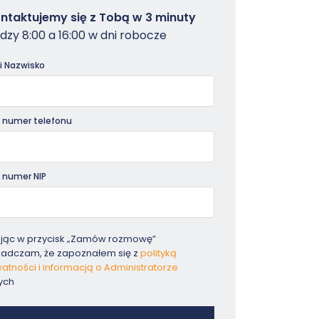
owterminal
ntaktujemy się z Tobą w 3 minuty
dzy 8:00 a 16:00 w dni robocze
dniki
 i Nazwisko
 numer telefonu
 numer NIP
ając w przycisk „Zamów rozmowę”
iadczam, że zapoznałem się z
polityką
atności i informacją o Administratorze
ych