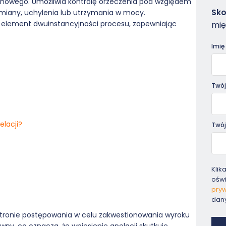
onowego. Umożliwia kontrolę orzeczenia pod względem
Zam
Sko
miany, uchylenia lub utrzymania w mocy.
-
element dwuinstancyjności procesu, zapewniając
mię
Pora
Imię
Twój
elacji?
Twój
Klik
ośw
pryw
dan
stronie postępowania w celu zakwestionowania wyroku