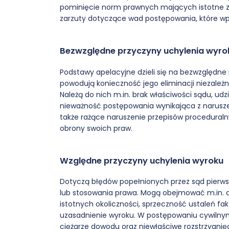
pominięcie norm prawnych mających istotne zn
zarzuty dotyczące wad postępowania, które wp
Bezwzględne przyczyny uchylenia wyro
Podstawy apelacyjne dzieli się na bezwzględne
powodują konieczność jego eliminacji niezależni
Należą do nich m.in. brak właściwości sądu, ud
nieważność postępowania wynikająca z naruszen
także rażące naruszenie przepisów procedural
obrony swoich praw.
Względne przyczyny uchylenia wyroku
Dotyczą błędów popełnionych przez sąd pierws
lub stosowania prawa. Mogą obejmować m.in. 
istotnych okoliczności, sprzeczność ustaleń 
uzasadnienie wyroku. W postępowaniu cywilny
ciężarze dowodu oraz niewłaściwe rozstrzygnięc