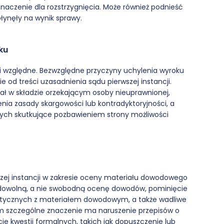
aczenie dla rozstrzygnięcia. Może również podnieść
łynęły na wynik sprawy.
ku
 i względne. Bezwzględne przyczyny uchylenia wyroku
e od treści uzasadnienia sądu pierwszej instancji.
ział w składzie orzekającym osoby nieuprawnionej,
ia zasady skargowości lub kontradyktoryjności, a
nych skutkujące pozbawieniem strony możliwości
zej instancji w zakresie oceny materiału dowodowego
dowolną, a nie swobodną ocenę dowodów, pominięcie
faktycznych z materiałem dowodowym, a także wadliwe
m szczególne znaczenie ma naruszenie przepisów o
ie kwestii formalnych, takich jak dopuszczenie lub