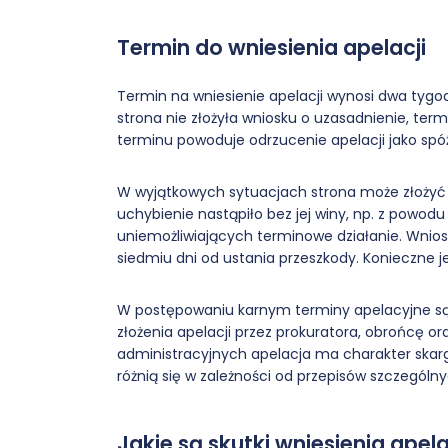
Termin do wniesienia apelacji
Termin na wniesienie apelacji wynosi dwa tygod
strona nie złożyła wniosku o uzasadnienie, term
terminu powoduje odrzucenie apelacji jako spóź
W wyjątkowych sytuacjach strona może złożyć 
uchybienie nastąpiło bez jej winy, np. z powodu
uniemożliwiających terminowe działanie. Wnios
siedmiu dni od ustania przeszkody. Konieczne je
W postępowaniu karnym terminy apelacyjne są
złożenia apelacji przez prokuratora, obrońcę 
administracyjnych apelacja ma charakter skargi
różnią się w zależności od przepisów szczególny
Jakie są skutki wniesienia apela