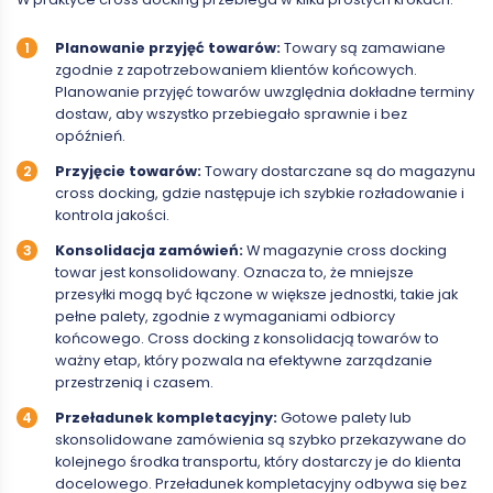
Planowanie przyjęć towarów:
Towary są zamawiane
zgodnie z zapotrzebowaniem klientów końcowych.
Planowanie przyjęć towarów uwzględnia dokładne terminy
dostaw, aby wszystko przebiegało sprawnie i bez
opóźnień.
Przyjęcie towarów:
Towary dostarczane są do magazynu
cross docking, gdzie następuje ich szybkie rozładowanie i
kontrola jakości.
Konsolidacja zamówień:
W magazynie cross docking
towar jest konsolidowany. Oznacza to, że mniejsze
przesyłki mogą być łączone w większe jednostki, takie jak
pełne palety, zgodnie z wymaganiami odbiorcy
końcowego. Cross docking z konsolidacją towarów to
ważny etap, który pozwala na efektywne zarządzanie
przestrzenią i czasem.
Przeładunek kompletacyjny:
Gotowe palety lub
skonsolidowane zamówienia są szybko przekazywane do
kolejnego środka transportu, który dostarczy je do klienta
docelowego. Przeładunek kompletacyjny odbywa się bez