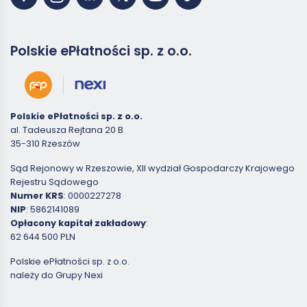
Polskie ePłatności sp. z o.o.
Polskie ePłatności sp. z o.o.
al. Tadeusza Rejtana 20 B
35-310 Rzeszów
Sąd Rejonowy w Rzeszowie, XII wydział Gospodarczy Krajowego
Rejestru Sądowego
Numer KRS
: 0000227278
NIP
: 5862141089
Opłacony kapitał zakładowy
:
62 644 500 PLN
Polskie ePłatności sp. z o.o.
należy do Grupy Nexi