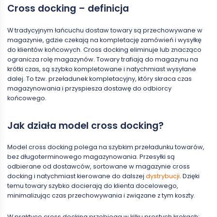
Cross docking – definicja
W tradycyjnym łańcuchu dostaw towary są przechowywane w
magazynie, gdzie czekają na kompletację zamówień i wysyłkę
do klientów końcowych. Cross docking eliminuje lub znacząco
ogranicza rolę magazynów. Towary trafiają do magazynu na
krótki czas, są szybko kompletowane i natychmiast wysyłane
dalej. To tzw. przeładunek kompletacyjny, który skraca czas
magazynowania i przyspiesza dostawę do odbiorcy
końcowego.
Jak działa model cross docking?
Model cross docking polega na szybkim przeładunku towarów,
bez długoterminowego magazynowania. Przesyłki są
odbierane od dostawców, sortowane w magazynie cross
docking i natychmiast kierowane do dalszej
dystrybucji
. Dzięki
temu towary szybko docierają do klienta docelowego,
minimalizując czas przechowywania i związane z tym koszty.
W praktyce cross docking przebiega w kilku prostych krokach: