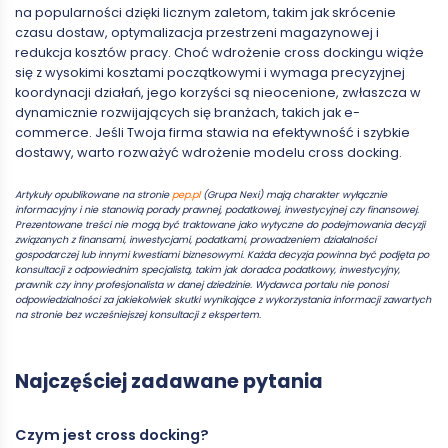
na popularności dzięki licznym zaletom, takim jak skrócenie
czasu dostaw, optymalizacja przestrzeni magazynowej i
redukcja kosztów pracy. Choć wdrożenie cross dockingu wiąże
się z wysokimi kosztami początkowymi i wymaga precyzyjnej
koordynacji działań, jego korzyści są nieocenione, zwłaszcza w
dynamicznie rozwijających się branżach, takich jak e-
commerce. Jeśli Twoja firma stawia na efektywność i szybkie
dostawy, warto rozważyć wdrożenie modelu cross docking.
Artykuły opublikowane na stronie
pep.pl
(Grupa Nexi) mają charakter wyłącznie
informacyjny i nie stanowią porady prawnej, podatkowej, inwestycyjnej czy finansowej.
Prezentowane treści nie mogą być traktowane jako wytyczne do podejmowania decyzji
związanych z finansami, inwestycjami, podatkami, prowadzeniem działalności
gospodarczej lub innymi kwestiami biznesowymi. Każda decyzja powinna być podjęta po
konsultacji z odpowiednim specjalistą, takim jak doradca podatkowy, inwestycyjny,
prawnik czy inny profesjonalista w danej dziedzinie. Wydawca portalu nie ponosi
odpowiedzialności za jakiekolwiek skutki wynikające z wykorzystania informacji zawartych
na stronie bez wcześniejszej konsultacji z ekspertem.
Najczęściej zadawane pytania
Czym jest cross docking?