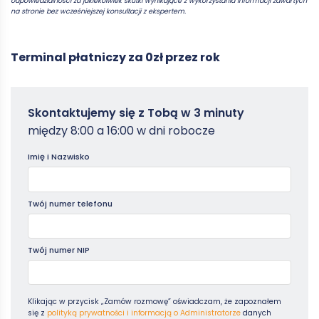
odpowiedzialności za jakiekolwiek skutki wynikające z wykorzystania informacji zawartych
na stronie bez wcześniejszej konsultacji z ekspertem.
Terminal płatniczy za 0zł przez rok
Zamowterminal
Skontaktujemy się z Tobą w 3 minuty
-
między 8:00 a 16:00 w dni robocze
Poradniki
Imię i Nazwisko
Twój numer telefonu
Twój numer NIP
Klikając w przycisk „Zamów rozmowę” oświadczam, że zapoznałem
się z
polityką prywatności i informacją o Administratorze
danych