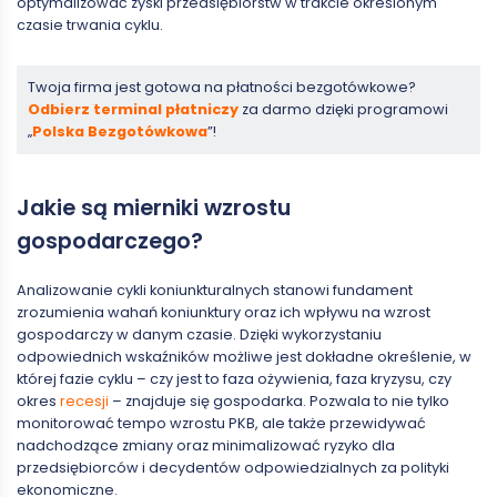
optymalizować zyski przedsiębiorstw w trakcie określonym
czasie trwania cyklu.
Twoja firma jest gotowa na płatności bezgotówkowe?
Odbierz terminal płatniczy
za darmo dzięki programowi
„
Polska Bezgotówkowa
”!
Jakie są mierniki wzrostu
gospodarczego?
Analizowanie cykli koniunkturalnych stanowi fundament
zrozumienia wahań koniunktury oraz ich wpływu na wzrost
gospodarczy w danym czasie. Dzięki wykorzystaniu
odpowiednich wskaźników możliwe jest dokładne określenie, w
której fazie cyklu – czy jest to faza ożywienia, faza kryzysu, czy
okres
recesji
– znajduje się gospodarka. Pozwala to nie tylko
monitorować tempo wzrostu PKB, ale także przewidywać
nadchodzące zmiany oraz minimalizować ryzyko dla
przedsiębiorców i decydentów odpowiedzialnych za polityki
ekonomiczne.