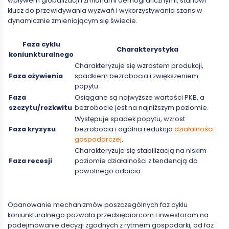
wpływem globalizacji i zmianami demograficznymi, stanowi
klucz do przewidywania wyzwań i wykorzystywania szans w
dynamicznie zmieniającym się świecie.
Faza cyklu
Charakterystyka
koniunkturalnego
Charakteryzuje się wzrostem produkcji,
Faza ożywienia
spadkiem bezrobocia i zwiększeniem
popytu.
Faza
Osiągane są najwyższe wartości PKB, a
szczytu/rozkwitu
bezrobocie jest na najniższym poziomie.
Występuje spadek popytu, wzrost
Faza kryzysu
bezrobocia i ogólna redukcja
działalności
gospodarczej
.
Charakteryzuje się stabilizacją na niskim
Faza recesji
poziomie działalności z tendencją do
powolnego odbicia.
Opanowanie mechanizmów poszczególnych faz cyklu
koniunkturalnego pozwala przedsiębiorcom i inwestorom na
podejmowanie decyzji zgodnych z rytmem gospodarki, od faz