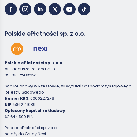
Polskie ePłatności sp. z o.o.
Polskie ePłatności sp. z o.o.
al. Tadeusza Rejtana 20 B
35-310 Rzeszów
Sąd Rejonowy w Rzeszowie, XII wydział Gospodarczy Krajowego
Rejestru Sądowego
Numer KRS
: 0000227278
NIP
: 5862141089
Opłacony kapitał zakładowy
:
62 644 500 PLN
Polskie ePłatności sp. z o.o.
należy do Grupy Nexi