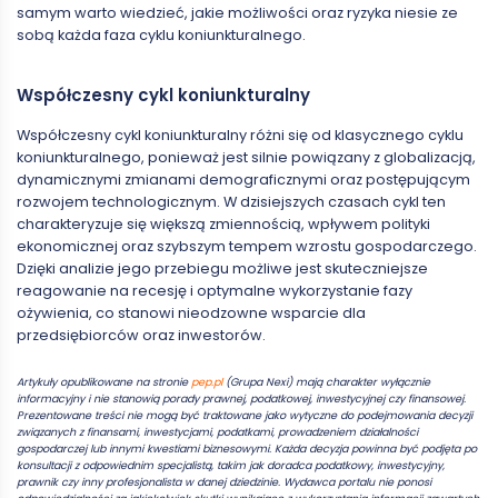
samym warto wiedzieć, jakie możliwości oraz ryzyka niesie ze
sobą każda faza cyklu koniunkturalnego.
Współczesny cykl koniunkturalny
Współczesny cykl koniunkturalny różni się od klasycznego cyklu
koniunkturalnego, ponieważ jest silnie powiązany z globalizacją,
dynamicznymi zmianami demograficznymi oraz postępującym
rozwojem technologicznym. W dzisiejszych czasach cykl ten
charakteryzuje się większą zmiennością, wpływem polityki
ekonomicznej oraz szybszym tempem wzrostu gospodarczego.
Dzięki analizie jego przebiegu możliwe jest skuteczniejsze
reagowanie na recesję i optymalne wykorzystanie fazy
ożywienia, co stanowi nieodzowne wsparcie dla
przedsiębiorców oraz inwestorów.
Artykuły opublikowane na stronie
pep.pl
(Grupa Nexi) mają charakter wyłącznie
informacyjny i nie stanowią porady prawnej, podatkowej, inwestycyjnej czy finansowej.
Prezentowane treści nie mogą być traktowane jako wytyczne do podejmowania decyzji
związanych z finansami, inwestycjami, podatkami, prowadzeniem działalności
gospodarczej lub innymi kwestiami biznesowymi. Każda decyzja powinna być podjęta po
konsultacji z odpowiednim specjalistą, takim jak doradca podatkowy, inwestycyjny,
prawnik czy inny profesjonalista w danej dziedzinie. Wydawca portalu nie ponosi