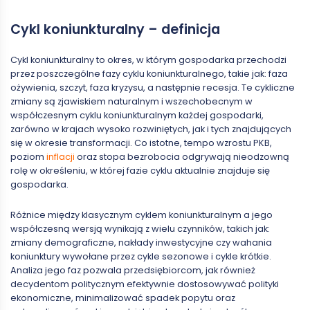
Cykl koniunkturalny – definicja
Cykl koniunkturalny to okres, w którym gospodarka przechodzi
przez poszczególne fazy cyklu koniunkturalnego, takie jak: faza
ożywienia, szczyt, faza kryzysu, a następnie recesja. Te cykliczne
zmiany są zjawiskiem naturalnym i wszechobecnym w
współczesnym cyklu koniunkturalnym każdej gospodarki,
zarówno w krajach wysoko rozwiniętych, jak i tych znajdujących
się w okresie transformacji. Co istotne, tempo wzrostu PKB,
poziom
inflacji
oraz stopa bezrobocia odgrywają nieodzowną
rolę w określeniu, w której fazie cyklu aktualnie znajduje się
gospodarka.
Różnice między klasycznym cyklem koniunkturalnym a jego
współczesną wersją wynikają z wielu czynników, takich jak:
zmiany demograficzne, nakłady inwestycyjne czy wahania
koniunktury wywołane przez cykle sezonowe i cykle krótkie.
Analiza jego faz pozwala przedsiębiorcom, jak również
decydentom politycznym efektywnie dostosowywać polityki
ekonomiczne, minimalizować spadek popytu oraz