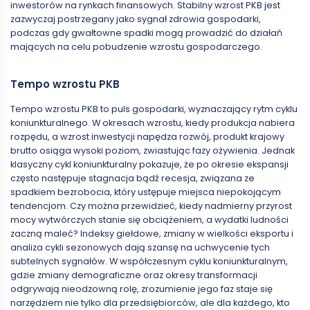
inwestorów na rynkach finansowych. Stabilny wzrost PKB jest
zazwyczaj postrzegany jako sygnał zdrowia gospodarki,
podczas gdy gwałtowne spadki mogą prowadzić do działań
mających na celu pobudzenie wzrostu gospodarczego.
Tempo wzrostu PKB
Tempo wzrostu PKB to puls gospodarki, wyznaczający rytm cyklu
koniunkturalnego. W okresach wzrostu, kiedy produkcja nabiera
rozpędu, a wzrost inwestycji napędza rozwój, produkt krajowy
brutto osiąga wysoki poziom, zwiastując fazy ożywienia. Jednak
klasyczny cykl koniunkturalny pokazuje, że po okresie ekspansji
często następuje stagnacja bądź recesja, związana ze
spadkiem bezrobocia, który ustępuje miejsca niepokojącym
tendencjom. Czy można przewidzieć, kiedy nadmierny przyrost
mocy wytwórczych stanie się obciążeniem, a wydatki ludności
zaczną maleć? Indeksy giełdowe, zmiany w wielkości eksportu i
analiza cykli sezonowych dają szansę na uchwycenie tych
subtelnych sygnałów. W współczesnym cyklu koniunkturalnym,
gdzie zmiany demograficzne oraz okresy transformacji
odgrywają nieodzowną rolę, zrozumienie jego faz staje się
narzędziem nie tylko dla przedsiębiorców, ale dla każdego, kto