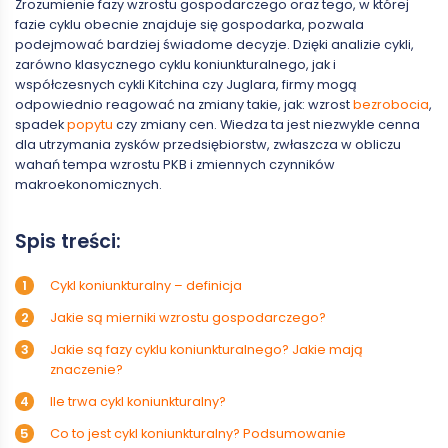
Zrozumienie fazy wzrostu gospodarczego oraz tego, w której
fazie cyklu obecnie znajduje się gospodarka, pozwala
podejmować bardziej świadome decyzje. Dzięki analizie cykli,
zarówno klasycznego cyklu koniunkturalnego, jak i
współczesnych cykli Kitchina czy Juglara, firmy mogą
odpowiednio reagować na zmiany takie, jak: wzrost
bezrobocia
,
spadek
popytu
czy zmiany cen. Wiedza ta jest niezwykle cenna
dla utrzymania zysków przedsiębiorstw, zwłaszcza w obliczu
wahań tempa wzrostu PKB i zmiennych czynników
makroekonomicznych.
Spis treści:
Cykl koniunkturalny – definicja
Jakie są mierniki wzrostu gospodarczego?
Jakie są fazy cyklu koniunkturalnego? Jakie mają
znaczenie?
Ile trwa cykl koniunkturalny?
Co to jest cykl koniunkturalny? Podsumowanie