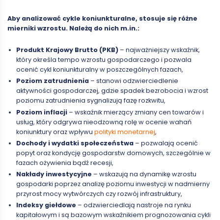
Aby analizować cykle koniunkturalne, stosuje się różne
mierniki wzrostu. Należą do nich m.in.:
Produkt Krajowy Brutto (PKB)
– najważniejszy wskaźnik,
który określa tempo wzrostu gospodarczego i pozwala
ocenić cykl koniunkturalny w poszczególnych fazach,
Poziom zatrudnienia
– stanowi odzwierciedlenie
aktywności gospodarczej, gdzie spadek bezrobocia i wzrost
poziomu zatrudnienia sygnalizują fazę rozkwitu,
Poziom inflacji
– wskaźnik mierzący zmiany cen towarów i
usług, który odgrywa nieodzowną rolę w ocenie wahań
koniunktury oraz wpływu
polityki monetarnej
,
Dochody i wydatki społeczeństwa
– pozwalają ocenić
popyt oraz kondycję gospodarstw domowych, szczególnie w
fazach ożywienia bądź recesji,
Nakłady inwestycyjne
– wskazują na dynamikę wzrostu
gospodarki poprzez analizę poziomu inwestycji w nadmierny
przyrost mocy wytwórczych czy rozwój infrastruktury,
Indeksy giełdowe
– odzwierciedlają nastroje na rynku
kapitałowym i są bazowym wskaźnikiem prognozowania cykli