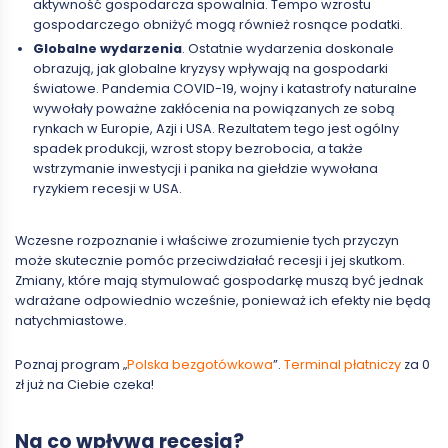
aktywność gospodarcza spowalnia. Tempo wzrostu
gospodarczego obniżyć mogą również rosnące podatki.
Globalne wydarzenia
. Ostatnie wydarzenia doskonale
obrazują, jak globalne kryzysy wpływają na gospodarki
światowe. Pandemia COVID-19, wojny i katastrofy naturalne
wywołały poważne zakłócenia na powiązanych ze sobą
rynkach w Europie, Azji i USA. Rezultatem tego jest ogólny
spadek produkcji, wzrost stopy bezrobocia, a także
wstrzymanie inwestycji i panika na giełdzie wywołana
ryzykiem recesji w USA.
Wczesne rozpoznanie i właściwe zrozumienie tych przyczyn
może skutecznie pomóc przeciwdziałać recesji i jej skutkom.
Zmiany, które mają stymulować gospodarkę muszą być jednak
wdrażane odpowiednio wcześnie, ponieważ ich efekty nie będą
natychmiastowe.
Poznaj program „
Polska bezgotówkowa
”.
Terminal płatniczy
za 0
zł już na Ciebie czeka!
Na co wpływa recesja?