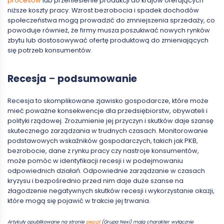
procesów
lub przeniesienie produkcji do krajów oferujących
niższe koszty pracy. Wzrost bezrobocia i spadek dochodów
społeczeństwa mogą prowadzić do zmniejszenia sprzedaży, co
powoduje również, że firmy musza poszukiwać nowych rynków
zbytu lub dostosowywać ofertę produktową do zmieniających
się potrzeb konsumentów.
Recesja
–
podsumowanie
Recesja to skomplikowane zjawisko gospodarcze, które może
mieć poważne konsekwencje dla przedsiębiorstw, obywateli i
polityki rządowej. Zrozumienie jej przyczyn i skutków daje szansę
skutecznego zarządzania w trudnych czasach. Monitorowanie
podstawowych wskaźników gospodarczych, takich jak PKB,
bezrobocie, dane z rynku pracy czy nastroje konsumentów,
może pomóc w identyfikacji recesji i w podejmowaniu
odpowiednich działań. Odpowiednie zarządzanie w czasach
kryzysu i bezpośrednio przed nim daje duże szanse na
złagodzenie negatywnych skutków recesji i wykorzystanie okazji,
które mogą się pojawić w trakcie jej trwania.
Artykuły opublikowane na stronie
pep.pl
(Grupa Nexi) mają charakter wyłącznie