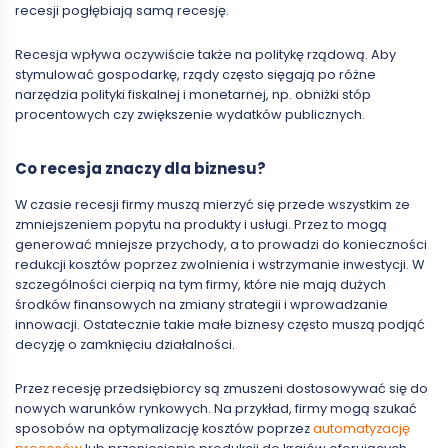
recesji pogłębiają samą recesję.
Recesja wpływa oczywiście także na politykę rządową. Aby
stymulować gospodarkę, rządy często sięgają po różne
narzędzia polityki fiskalnej i monetarnej, np. obniżki stóp
procentowych czy zwiększenie wydatków publicznych.
Co recesja znaczy dla biznesu?
W czasie recesji firmy muszą mierzyć się przede wszystkim ze
zmniejszeniem popytu na produkty i usługi. Przez to mogą
generować mniejsze przychody, a to prowadzi do konieczności
redukcji kosztów poprzez zwolnienia i wstrzymanie inwestycji. W
szczególności cierpią na tym firmy, które nie mają dużych
środków finansowych na zmiany strategii i wprowadzanie
innowacji. Ostatecznie takie małe biznesy często muszą podjąć
decyzję o zamknięciu działalności.
Przez recesję przedsiębiorcy są zmuszeni dostosowywać się do
nowych warunków rynkowych. Na przykład, firmy mogą szukać
sposobów na optymalizację kosztów poprzez
automatyzację