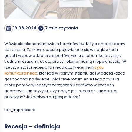
19.08.2024
7 min czytania
W świecie ekonomii niewiele terminów budzi tyle emocji i obaw
co recesja. To słowo, często pojawiające się w nagłówkach
gazet i wypowiedziach ekspertów, wielu osobom kojarzy się z
trudnymi czasami, utratą pracy i ekonomiczną niepewnością. W
rzeczywistości recesja to nieodłączny element
cyklu
koniunkturalnego
, którego w różnym stopniu doświadcza każda
gospodarka na świecie. Właściwe rozumienie tego zjawiska
może pomóc w lepszym zarządzaniu zarówno w czasach
dobrobytu, jak i kryzysu. Czym więc jest recesja? Jakie są jej
przyczyny? Jak wpływa na gospodarkę?
toc_impresspro
Recesja
–
definicja