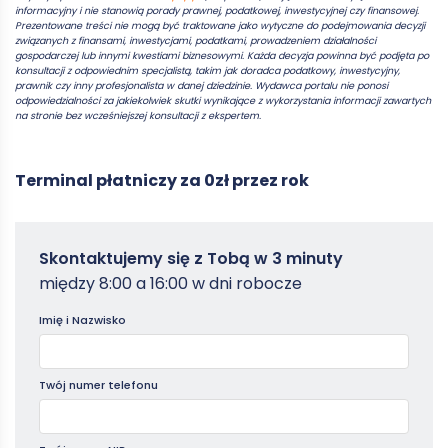
informacyjny i nie stanowią porady prawnej, podatkowej, inwestycyjnej czy finansowej.
Prezentowane treści nie mogą być traktowane jako wytyczne do podejmowania decyzji
związanych z finansami, inwestycjami, podatkami, prowadzeniem działalności
gospodarczej lub innymi kwestiami biznesowymi. Każda decyzja powinna być podjęta po
konsultacji z odpowiednim specjalistą, takim jak doradca podatkowy, inwestycyjny,
prawnik czy inny profesjonalista w danej dziedzinie. Wydawca portalu nie ponosi
odpowiedzialności za jakiekolwiek skutki wynikające z wykorzystania informacji zawartych
na stronie bez wcześniejszej konsultacji z ekspertem.
Terminal płatniczy za 0zł przez rok
Zamowterminal
Skontaktujemy się z Tobą w 3 minuty
-
między 8:00 a 16:00 w dni robocze
Poradniki
Imię i Nazwisko
Twój numer telefonu