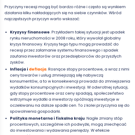
Przyczyny recesji mogą być bardzo różne i często są wynikiem
działania kilku nakładających się na siebie czynników. Wśród
najczęstszych przyczyn warto wskazać:
Kryzysy finansowe
. Przykładem takiej sytuacji jest upadek
rynku nieruchomości w 2008 roku, który wywołał globalny
kryzys finansowy. Kryzysy tego typu mogą prowadzić do
recesji przez załamanie systemu finansowego i spadek
zaufania inwestorów oraz przedsiębiorców do przyszłych
zysków.
Inflacja i
deflacja
. Rosnące stopy procentowe, a wraz z nimi
ceny towarów i usług zmniejszają siłę nabywczą
konsumentów, a to w konsekwencji prowadzi do zmniejszenia
wydatków konsumpcyjnych i inwestycji. W odwrotnej sytuacji,
gdy stopy procentowe oraz ceny spadają, społeczeństwo
wstrzymuje wydatki a inwestorzy opóźniają inwestycje w
oczekiwaniu na dalsze spadki cen. To z kolei przyczynia się do
spowolnienia gospodarki.
Polityka monetarna i fiskalna kraju
. Nagłe zmiany stóp
procentowych, szczególnie ich podwyżki, mogą zniechęcać
do inwestowania i wydawania pieniędzy. W efekcie