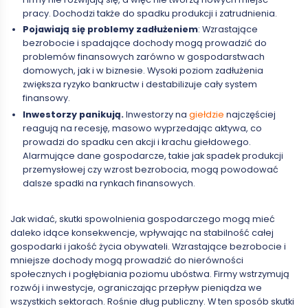
pracy. Dochodzi także do spadku produkcji i zatrudnienia.
Pojawiają się problemy zadłużeniem
: Wzrastające
bezrobocie i spadające dochody mogą prowadzić do
problemów finansowych zarówno w gospodarstwach
domowych, jak i w biznesie. Wysoki poziom zadłużenia
zwiększa ryzyko bankructw i destabilizuje cały system
finansowy.
Inwestorzy panikują.
Inwestorzy na
giełdzie
najczęściej
reagują na recesję, masowo wyprzedając aktywa, co
prowadzi do spadku cen akcji i krachu giełdowego.
Alarmujące dane gospodarcze, takie jak spadek produkcji
przemysłowej czy wzrost bezrobocia, mogą powodować
dalsze spadki na rynkach finansowych.
Jak widać, skutki spowolnienia gospodarczego mogą mieć
daleko idące konsekwencje, wpływając na stabilność całej
gospodarki i jakość życia obywateli. Wzrastające bezrobocie i
mniejsze dochody mogą prowadzić do nierówności
społecznych i pogłębiania poziomu ubóstwa. Firmy wstrzymują
rozwój i inwestycje, ograniczając przepływ pieniądza we
wszystkich sektorach. Rośnie dług publiczny. W ten sposób skutki