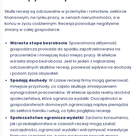
Skutki recesji są odczuwalne w przemyśle i rolnictwie, sektorze
finansowym, na rynku pracy, w cenach nieruchomości, a w
końcu w życiu codziennym. Recesja powoduje negatywne
zmiany w całej gospodarce:
Wzrasta stopa bezrobocia
: Spowolniona aktywność
gospodarcza prowadzi do spadku zapotrzebowania na
pracowników i mniejszej ilości miejsc pracy. W efekcie
wzrasta stopa bezrobocia. Jest to jeden z najbardziej
odczuwalnych skutków recesji, ponieważ wpływa na dochody
i poziom życia obywateli.
Spadają dochody
: W czasie recesji firmy mogą generować
mniejsze przychody, co często skutkuje zmniejszeniem
wynagrodzeń pracowników. W efekcie spada realny dochód
społeczeństwa, które ogranicza wydatki. Oszczędności w
gospodarstwach domowych ograniczają napływ pieniądza
do sektora handlu i usług, co tylko pogłębia recesję.
Społeczeństwo ogranicza wydatki
: Zarówno konsumenci,
jak i przedsiębiorstwa w czasach recesji mogą szukać
oszczędności, ograniczać wydatki i wstrzymywać inwestycje.
Firmy nie rozwijają się, a więc nie tworzą nowych miejsc