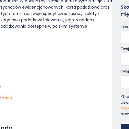
podarczą. W polskim systemie podatkowym istnieje kilka
Zam
Sko
d przychodów ewidencjonowanych, karta podatkowa oraz
-
tych form ma swoje specyficzne zasady, zalety i
mię
Pora
zczegółowo podatkowi liniowemu, jego zasadom,
odatkowania dostępne w polskim systemie
Imię
Twój
Twój
?
Klik
stemie
ośw
pryw
dan
asady