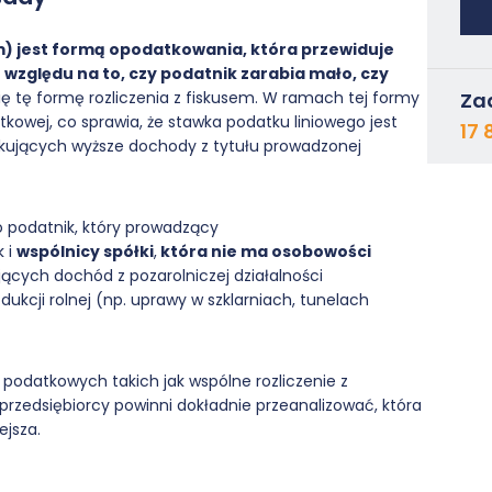
m) jest formą opodatkowania, która przewiduje
względu na to, czy podatnik zarabia mało, czy
ię tę formę rozliczenia z fiskusem. W ramach tej formy
Za
kowej, co sprawia, że stawka podatku liniowego jest
17 
skujących wyższe dochody z tytułu prowadzonej
o podatnik, który prowadzący
k i
wspólnicy spółki
,
która nie ma osobowości
ających dochód z pozarolniczej działalności
dukcji rolnej (np. uprawy w szklarniach, tunelach
g podatkowych takich jak wspólne rozliczenie z
przedsiębiorcy powinni dokładnie przeanalizować, która
ejsza.