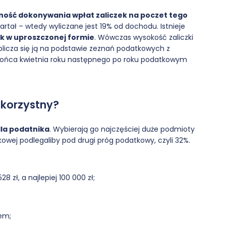
ość dokonywania wpłat zaliczek na poczet tego
artał – wtedy wyliczane jest 19% od dochodu. Istnieje
ek w uproszczonej formie
. Wówczas wysokość zaliczki
oblicza się ją na podstawie zeznań podatkowych z
o końca kwietnia roku następnego po roku podatkowym
 korzystny?
dla podatnika
. Wybierają go najczęściej duże podmioty
tkowej podlegaliby pod drugi próg podatkowy, czyli 32%.
 zł, a najlepiej 100 000 zł;
iem;