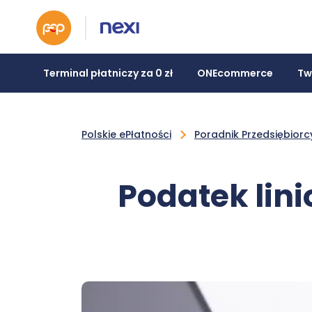
Terminal płatniczy za 0 zł
ONEcommerce
Tw
Polskie ePłatności
Poradnik Przedsiębiorc
Podatek linio