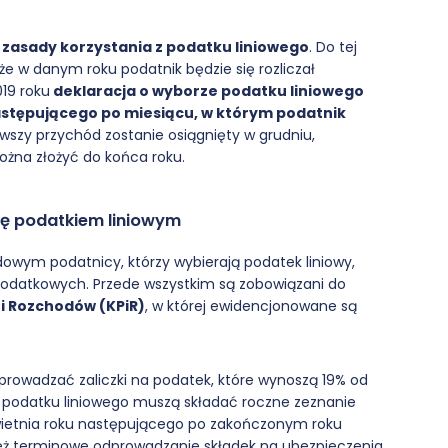
ę zasady korzystania z podatku liniowego
. Do tej
że w danym roku podatnik będzie się rozliczał
19 roku
deklaracja o wyborze podatku liniowego
astępującego po miesiącu, w którym podatnik
erwszy przychód zostanie osiągnięty w grudniu,
żna złożyć do końca roku.
ię podatkiem liniowym
owym podatnicy, którzy wybierają podatek liniowy,
odatkowych. Przede wszystkim są zobowiązani do
i Rozchodów (KPiR)
, w której ewidencjonowane są
prowadzać zaliczki na podatek, które wynoszą 19% od
 podatku liniowego muszą składać roczne zeznanie
ietnia roku następującego po zakończonym roku
ż terminowe odprowadzanie składek na ubezpieczenia