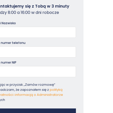
owterminal
ntaktujemy się z Tobą w 3 minuty
dzy 8:00 a 16:00 w dni robocze
dniki
 i Nazwisko
 numer telefonu
 numer NIP
ając w przycisk „Zamów rozmowę”
iadczam, że zapoznałem się z
polityką
atności i informacją o Administratorze
ych