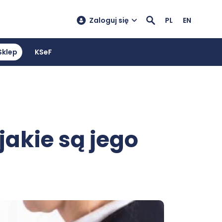
Zaloguj się
PL
EN
Sklep
KSeF
 jakie są jego