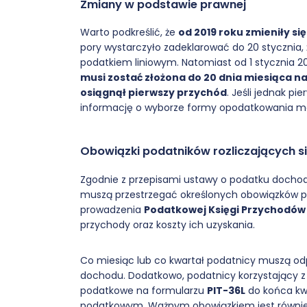
Zmiany w podstawie prawnej
Warto podkreślić, że
od 2019 roku zmieniły si
pory wystarczyło zadeklarować do 20 stycznia, 
podatkiem liniowym. Natomiast od 1 stycznia 20
musi zostać złożona do 20 dnia miesiąca n
osiągnął pierwszy przychód
. Jeśli jednak pi
informację o wyborze formy opodatkowania mo
Obowiązki podatników rozliczających s
Zgodnie z przepisami ustawy o podatku dochod
muszą przestrzegać określonych obowiązków p
prowadzenia
Podatkowej Księgi Przychodów 
przychody oraz koszty ich uzyskania.
Co miesiąc lub co kwartał podatnicy muszą od
dochodu. Dodatkowo, podatnicy korzystający z
podatkowe na formularzu
PIT-36L
do końca kw
podatkowym. Ważnym obowiązkiem jest równie