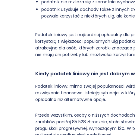
podatnik nie rozlicza się z samotnie wych
podatnik uzyskuje dochody także z innych ź
pozwala korzystać z niektórych ulg, ale koni
Podatek liniowy jest najbardziej opłacalny dla 
korzystają z większości popularnych ulg podat
atrakcyjna dla osób, których zarobki znacząco
nie mają oni potrzeby lub możliwości korzystani
Kiedy podatek liniowy nie jest dobrym
Podatek liniowy, mimo swojej popularności wśró
rozwiązanie finansowe. Istnieją sytuacje, w k
opłacalna niż alternatywne opcje.
Przede wszystkim, osoby o niższych dochodach
zarobków poniżej 85 528 zł rocznie, stała st
progu skali progresywnej, wynoszącym 12%. W t
rozliczał się według skali podatkowej.