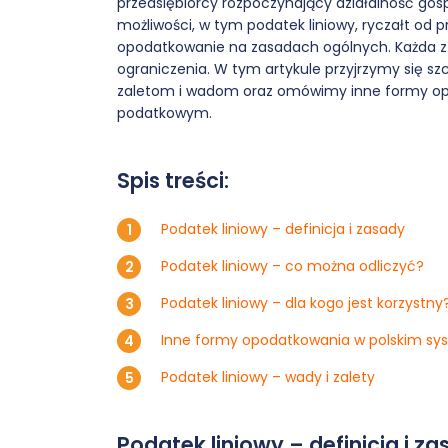
przedsiębiorcy rozpoczynający działalność gos
możliwości, w tym podatek liniowy, ryczałt o
opodatkowanie na zasadach ogólnych. Każda z 
ograniczenia. W tym artykule przyjrzymy się s
zaletom i wadom oraz omówimy inne formy op
podatkowym.
Spis treści:
Podatek liniowy – definicja i zasady
Podatek liniowy – co można odliczyć?
Podatek liniowy – dla kogo jest korzystny
Inne formy opodatkowania w polskim sy
Podatek liniowy – wady i zalety
Podatek liniowy – definicja i z