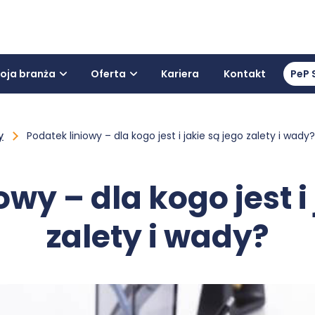
oja branża
Oferta
Kariera
Kontakt
PeP 
y
Podatek liniowy – dla kogo jest i jakie są jego zalety i wady?
wy – dla kogo jest i
zalety i wady?