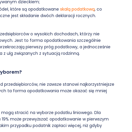
owywanym dzieckiem;
ródeł, które są opodatkowane
skalą podatkową
, co
eczne jest składanie dwóch deklaracji rocznych.
przedsiębiorców o wysokich dochodach, którzy nie
kowych. Jest to forma opodatkowania szczególnie
 przekraczają pierwszy próg podatkowy, a jednocześnie
a z ulg związanych z sytuacją rodzinną.
 wyborem?
d przedsiębiorców, nie zawsze stanowi najkorzystniejsze
tórych ta forma opodatkowania może okazać się mniej
 mogą stracić na wyborze podatku liniowego. Dla
awka 19% może przewyższać opodatkowanie w pierwszym
akim przypadku podatnik zapłaci więcej, niż gdyby