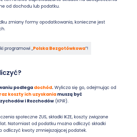
ane od dochodu lub podatku.
adku zmiany formy opodatkowania, konieczne jest
ch.
ęki programowi „
Polska Bezgotówkowa
”!
liczyć?
waniu podlega
dochód
.
Wylicza się go, odejmując od
az koszty ich uzyskania
muszą być
rzychodów i Rozchodów
(KPiR).
zenia społeczne ZUS, składki IKZE, koszty związane
 lat. Natomiast od podatku można odliczyć składki
to odliczyć kwoty zmniejszającej podatek.