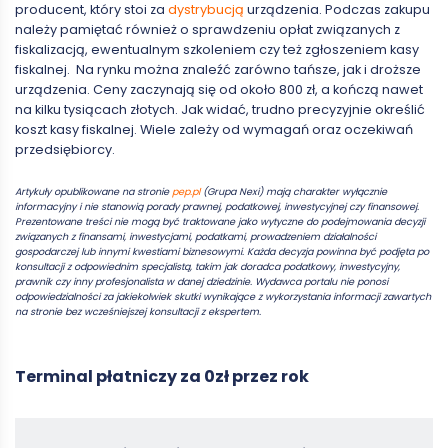
producent, który stoi za
dystrybucją
urządzenia. Podczas zakupu
należy pamiętać również o sprawdzeniu opłat związanych z
fiskalizacją, ewentualnym szkoleniem czy też zgłoszeniem kasy
fiskalnej. Na rynku można znaleźć zarówno tańsze, jak i droższe
urządzenia. Ceny zaczynają się od około 800 zł, a kończą nawet
na kilku tysiącach złotych. Jak widać, trudno precyzyjnie określić
koszt kasy fiskalnej. Wiele zależy od wymagań oraz oczekiwań
przedsiębiorcy.
Artykuły opublikowane na stronie
pep.pl
(Grupa Nexi) mają charakter wyłącznie
informacyjny i nie stanowią porady prawnej, podatkowej, inwestycyjnej czy finansowej.
Prezentowane treści nie mogą być traktowane jako wytyczne do podejmowania decyzji
związanych z finansami, inwestycjami, podatkami, prowadzeniem działalności
gospodarczej lub innymi kwestiami biznesowymi. Każda decyzja powinna być podjęta po
konsultacji z odpowiednim specjalistą, takim jak doradca podatkowy, inwestycyjny,
prawnik czy inny profesjonalista w danej dziedzinie. Wydawca portalu nie ponosi
odpowiedzialności za jakiekolwiek skutki wynikające z wykorzystania informacji zawartych
na stronie bez wcześniejszej konsultacji z ekspertem.
Terminal płatniczy za 0zł przez rok