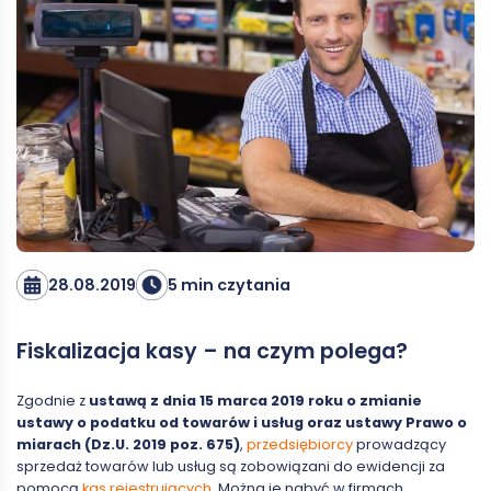
28.08.2019
5 min czytania
Fiskalizacja kasy – na czym polega?
Zgodnie z
ustawą z dnia 15 marca 2019 roku o zmianie
ustawy o podatku od towarów i usług oraz ustawy Prawo o
miarach (Dz.U. 2019 poz. 675)
,
przedsiębiorcy
prowadzący
sprzedaż towarów lub usług są zobowiązani do ewidencji za
pomocą
kas rejestrujących
. Można je nabyć w firmach