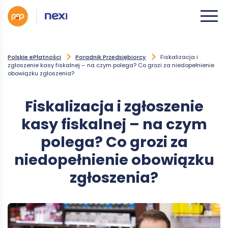
Polskie ePłatności
Poradnik Przedsiębiorcy
Fiskalizacja i
zgłoszenie kasy fiskalnej – na czym polega? Co grozi za niedopełnienie
obowiązku zgłoszenia?
Fiskalizacja i zgłoszenie
kasy fiskalnej – na czym
polega? Co grozi za
niedopełnienie obowiązku
zgłoszenia?