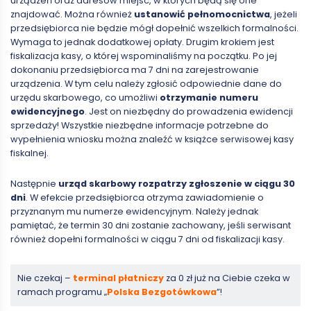
urządzeń oraz adresów miejsc, w których będą się one
znajdować. Można również
ustanowić pełnomocnictwa
, jeżeli
przedsiębiorca nie będzie mógł dopełnić wszelkich formalności.
Wymaga to jednak dodatkowej opłaty. Drugim krokiem jest
fiskalizacja kasy, o której wspominaliśmy na początku. Po jej
dokonaniu przedsiębiorca ma 7 dni na zarejestrowanie
urządzenia. W tym celu należy zgłosić odpowiednie dane do
urzędu skarbowego, co umożliwi
otrzymanie numeru
ewidencyjnego
. Jest on niezbędny do prowadzenia ewidencji
sprzedaży! Wszystkie niezbędne informacje potrzebne do
wypełnienia wniosku można znaleźć w książce serwisowej kasy
fiskalnej.
Następnie
urząd skarbowy rozpatrzy zgłoszenie w ciągu 30
dni
. W efekcie przedsiębiorca otrzyma zawiadomienie o
przyznanym mu numerze ewidencyjnym. Należy jednak
pamiętać, że termin 30 dni zostanie zachowany, jeśli serwisant
również dopełni formalności w ciągu 7 dni od fiskalizacji kasy.
Nie czekaj –
terminal płatniczy
za 0 zł już na Ciebie czeka w
ramach programu „
Polska Bezgotówkowa
”!