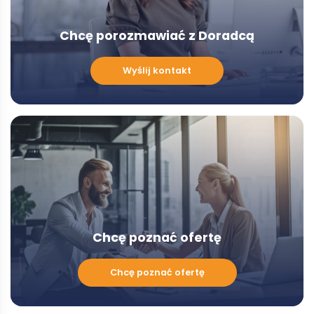
Chcę porozmawiać z Doradcą
Chcę
Wyślij kontakt
porozmawiać
z
Doradcą
-
Modal
Chcę poznać ofertę
Chcę
Chcę poznać ofertę
poznać
ofertę