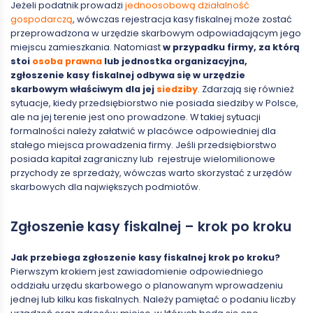
Jeżeli podatnik prowadzi
jednoosobową działalność
gospodarczą
, wówczas rejestracja kasy fiskalnej może zostać
przeprowadzona w urzędzie skarbowym odpowiadającym jego
miejscu zamieszkania. Natomiast
w przypadku firmy, za którą
stoi
osoba prawna
lub jednostka organizacyjna,
zgłoszenie kasy fiskalnej odbywa się w urzędzie
skarbowym właściwym dla jej
siedziby
. Zdarzają się również
sytuacje, kiedy przedsiębiorstwo nie posiada siedziby w Polsce,
ale na jej terenie jest ono prowadzone. W takiej sytuacji
formalności należy załatwić w placówce odpowiedniej dla
stałego miejsca prowadzenia firmy. Jeśli przedsiębiorstwo
posiada kapitał zagraniczny lub rejestruje wielomilionowe
przychody ze sprzedaży, wówczas warto skorzystać z urzędów
skarbowych dla największych podmiotów.
Zgłoszenie kasy fiskalnej – krok po kroku
Jak przebiega zgłoszenie kasy fiskalnej krok po kroku?
Pierwszym krokiem jest zawiadomienie odpowiedniego
oddziału urzędu skarbowego o planowanym wprowadzeniu
jednej lub kilku kas fiskalnych. Należy pamiętać o podaniu liczby