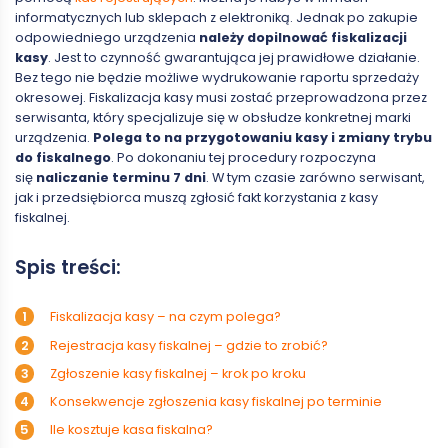
informatycznych lub sklepach z elektroniką. Jednak po zakupie
odpowiedniego urządzenia
należy dopilnować fiskalizacji
kasy
. Jest to czynność gwarantująca jej prawidłowe działanie.
Bez tego nie będzie możliwe wydrukowanie raportu sprzedaży
okresowej. Fiskalizacja kasy musi zostać przeprowadzona przez
serwisanta, który specjalizuje się w obsłudze konkretnej marki
urządzenia.
Polega to na przygotowaniu kasy i zmiany trybu
do fiskalnego
. Po dokonaniu tej procedury rozpoczyna
się
naliczanie terminu 7 dni
. W tym czasie zarówno serwisant,
jak i przedsiębiorca muszą zgłosić fakt korzystania z kasy
fiskalnej.
Spis treści:
Fiskalizacja kasy – na czym polega?
Rejestracja kasy fiskalnej – gdzie to zrobić?
Zgłoszenie kasy fiskalnej – krok po kroku
Konsekwencje zgłoszenia kasy fiskalnej po terminie
Ile kosztuje kasa fiskalna?