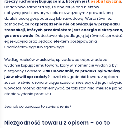
rzeczy ruchomej kupującemu, którym jest
osoba fizyczna
.
Dodatkowo zaznacza się, że obejmuje ona klientów
nabywających towary w celu niezwiązanym z prowadzoną
działalnością gospodarczą lub zawodową. Warto również
zaznaczyć, że
rozporządzenie nie obowiązuje w przypadku
transakcji, których przedmiotem jest energia elektryczna,
gaz oraz woda.
Dodatkowo nie podlegają jej również sprzedaż:
egzekucyjna oraz będąca efektem postępowania
upadłościowego lub sądowego.
Według zapisów w ustawie, sprzedawca odpowiada za
wydanie kupującemu towaru, który w momencie wydania był
niezgodny z opisem.
Jak udowodnić, że produkt był wadliwy
już w chwili sprzedaży?
Jeżeli niezgodność towaru z opisem
zostanie stwierdzona w ciągu sześciu miesięcy od jego nabycia,
wówczas można domniemywać, że taki stan miał miejsce już na
etapie wydania produktu.
Jednak co oznacza to stwierdzenie?
Niezgodność towaru z opisem – co to