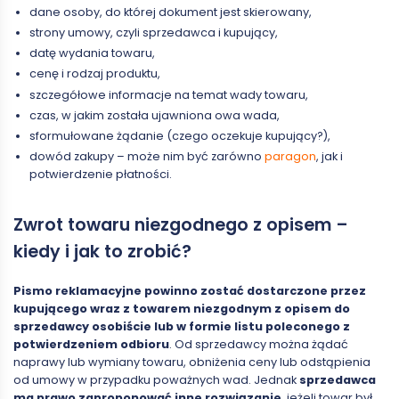
dane osoby, do której dokument jest skierowany,
strony umowy, czyli sprzedawca i kupujący,
datę wydania towaru,
cenę i rodzaj produktu,
szczegółowe informacje na temat wady towaru,
czas, w jakim została ujawniona owa wada,
sformułowane żądanie (czego oczekuje kupujący?),
dowód zakupy – może nim być zarówno
paragon
, jak i
potwierdzenie płatności.
Zwrot towaru niezgodnego z opisem –
kiedy i jak to zrobić?
Pismo reklamacyjne powinno zostać dostarczone przez
kupującego wraz z towarem niezgodnym z opisem do
sprzedawcy osobiście lub w formie listu poleconego z
potwierdzeniem odbioru
. Od sprzedawcy można żądać
naprawy lub wymiany towaru, obniżenia ceny lub odstąpienia
od umowy w przypadku poważnych wad. Jednak
sprzedawca
ma prawo zaproponować inne rozwiązanie
, jeżeli towar był