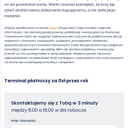
on do powstania wady. Warto również pamiętać, że liczy się
dzień dostarczenia dokumentu kupującemu, a nie data jego
nadania.
Artykuły opublikowane na stronie
pep.pl
(Grupa Nexi) mają charakter wyłącznie
informacyjny i nie stanowią porady prawnej, podatkowej, inwestycyjnej czy finansowej.
Prezentowane treści nie mogą być traktowane jako wytyczne do podejmowania decyzji
związanych z finansami, inwestycjami, podatkami, prowadzeniem działalności
gospodarczej lub innymi kwestiami biznesowymi. Każda decyzja powinna być podjęta po
konsultacji z odpowiednim specjalistą, takim jak doradca podatkowy, inwestycyjny,
prawnik czy inny profesjonalista w danej dziedzinie. Wydawca portalu nie ponosi
odpowiedzialności za jakiekolwiek skutki wynikające z wykorzystania informacji zawartych
na stronie bez wcześniejszej konsultacji z ekspertem.
Terminal płatniczy za 0zł przez rok
Zamowterminal
Skontaktujemy się z Tobą w 3 minuty
-
między 8:00 a 16:00 w dni robocze
Poradniki
Imię i Nazwisko