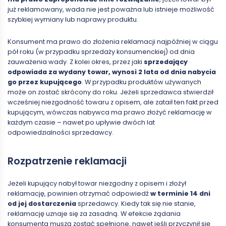
już reklamowany, wada nie jest poważna lub istnieje możliwość
szybkiej wymiany lub naprawy produktu.
Konsument ma prawo do złożenia reklamacji najpóźniej w ciągu
pół roku (w przypadku sprzedaży konsumenckiej) od dnia
zauważenia wady. Z kolei okres, przez jaki
sprzedający
odpowiada za wydany towar, wynosi 2 lata od dnia nabycia
go przez kupującego
. W przypadku produktów używanych
może on zostać skrócony do roku. Jeżeli sprzedawca stwierdził
wcześniej niezgodność towaru z opisem, ale zataił ten fakt przed
kupującym, wówczas nabywca ma prawo złożyć reklamację w
każdym czasie – nawet po upływie dwóch lat
odpowiedzialności sprzedawcy.
Rozpatrzenie reklamacji
Jeżeli kupujący nabył towar niezgodny z opisem i złożył
reklamację, powinien otrzymać odpowiedź
w terminie 14 dni
od jej dostarczenia
sprzedawcy. Kiedy tak się nie stanie,
reklamację uznaje się za zasadną. W efekcie żądania
konsumenta muszą zostać spełnione, nawet jeśli przyczynił się