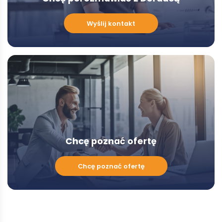
Chcę
Wyślij kontakt
porozmawiać
z
Doradcą
-
Modal
Chcę poznać ofertę
Chcę
Chcę poznać ofertę
poznać
ofertę