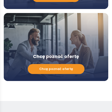
z
Doradcą
-
Modal
Chcę poznać ofertę
Chcę
Chcę poznać ofertę
poznać
ofertę