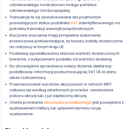
członkowskiego na terytorium innego państwa
członkowskiego Unii Europejskiej.
Transakcje te są zarezerwowane dla podmiotów
posiadających status podatnika
VAT
zidentyfikowanego na
potrzeby transakcji wewnątrzwspólnotowych.
Kluczowe znaczenie mają kompletne dokumenty
przewozowe potwierdzające, że towary zostały dostarczone
do nabywcy w innym kraju UE.
Podstawę opodatkowania stanowi wartość dostarczonych
towarów, z wyłączeniem podatku od wartości dodanej.
Do obowiązków sprzedawcy należy złożenie deklaracji
podatkowej i informacji podsumowującej VAT UE za dany
okres rozliczeniowy.
Przemieszczanie wyrobów akcyzowych w ramach WDT
odbywa się według określonych procedur: zawieszenia
poboru akcyzy lub z już zapłaconą akcyzą.
Chwila powstania
obowiązku podatkowego
jest powiązana z
wystawieniem faktury lub upływem terminu na jej
wystawienie.