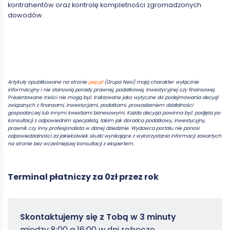
kontrahentów oraz kontrolę kompletności zgromadzonych
dowodów.
Artykuły opublikowane na stronie
pep.pl
(Grupa Nexi) mają charakter wyłącznie
informacyjny i nie stanowią porady prawnej, podatkowej, inwestycyjnej czy finansowej.
Prezentowane treści nie mogą być traktowane jako wytyczne do podejmowania decyzji
związanych z finansami, inwestycjami, podatkami, prowadzeniem działalności
gospodarczej lub innymi kwestiami biznesowymi. Każda decyzja powinna być podjęta po
konsultacji z odpowiednim specjalistą, takim jak doradca podatkowy, inwestycyjny,
prawnik czy inny profesjonalista w danej dziedzinie. Wydawca portalu nie ponosi
odpowiedzialności za jakiekolwiek skutki wynikające z wykorzystania informacji zawartych
na stronie bez wcześniejszej konsultacji z ekspertem.
Terminal płatniczy za 0zł przez rok
Zamowterminal
Skontaktujemy się z Tobą w 3 minuty
-
między 8:00 a 16:00 w dni robocze