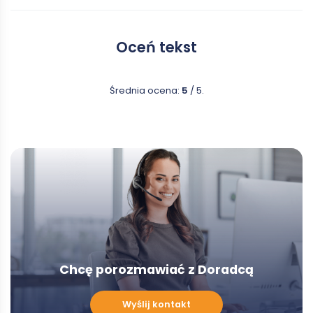
Oceń tekst
Średnia ocena:
5
/ 5.
Chcę porozmawiać z Doradcą
Chcę
Wyślij kontakt
porozmawiać