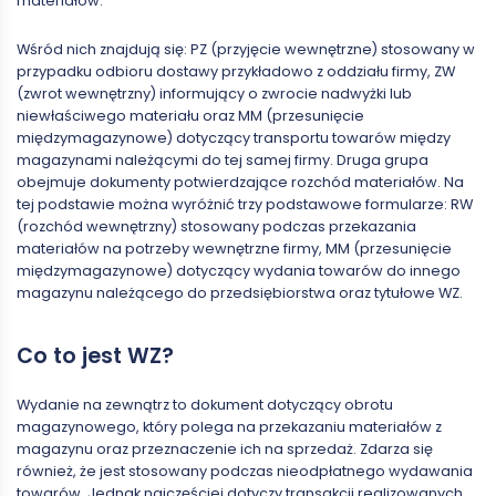
materiałów.
Wśród nich znajdują się: PZ (przyjęcie wewnętrzne) stosowany w
przypadku odbioru dostawy przykładowo z oddziału firmy, ZW
(zwrot wewnętrzny) informujący o zwrocie nadwyżki lub
niewłaściwego materiału oraz MM (przesunięcie
międzymagazynowe) dotyczący transportu towarów między
magazynami należącymi do tej samej firmy. Druga grupa
obejmuje dokumenty potwierdzające rozchód materiałów. Na
tej podstawie można wyróżnić trzy podstawowe formularze: RW
(rozchód wewnętrzny) stosowany podczas przekazania
materiałów na potrzeby wewnętrzne firmy, MM (przesunięcie
międzymagazynowe) dotyczący wydania towarów do innego
magazynu należącego do przedsiębiorstwa oraz tytułowe WZ.
Co to jest WZ?
Wydanie na zewnątrz to dokument dotyczący obrotu
magazynowego, który polega na przekazaniu materiałów z
magazynu oraz przeznaczenie ich na sprzedaż. Zdarza się
również, że jest stosowany podczas nieodpłatnego wydawania
towarów. Jednak najczęściej dotyczy transakcji realizowanych