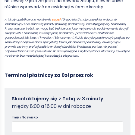
na zewnątrz jako załącznik do dowodu zakupu, a ewentualne
różnice wprowadzić do ewidencji w formie korekty.
Artykuły opublikowane na stronie
pep.pl
(Grupa Nexi) mają charakter wyłącznie
informacyjny i nie stanowią porady prawnej, podatkowej, inwestycyjnej czy finansowej.
Prezentowane treści nie mogą być traktowane jako wytyczne do podejmowania decyzji
związanych z finansami, inwestycjami, podatkami, prowadzeniem działalności
gospodarczej lub innymi kwestiami biznesowymi. Każda decyzja powinna być podjęta po
konsultacji z odpowiednim specjalistą, takim jak doradca podatkowy, inwestycyjny,
prawnik czy inny profesjonalista w danej dziedzinie. Wydawca portalu nie ponosi
odpowiedzialności za jakiekolwiek skutki wynikające z wykorzystania informacji zawartych
na stronie bez wcześniejszej konsultacji z ekspertem.
Terminal płatniczy za 0zł przez rok
Zamowterminal
Skontaktujemy się z Tobą w 3 minuty
-
między 8:00 a 16:00 w dni robocze
Poradniki
Imię i Nazwisko