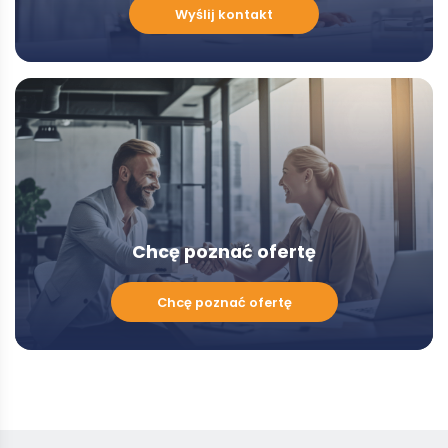
Chcę
Wyślij kontakt
porozmawiać
z
Doradcą
-
Modal
Chcę poznać ofertę
Chcę
Chcę poznać ofertę
poznać
ofertę