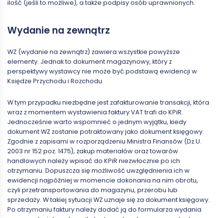
ilość (jeśli to możliwe), a także podpisy osób uprawnionych.
Wydanie na zewnątrz
WZ (wydanie na zewnątrz) zawiera wszystkie powyższe
elementy. Jednak to dokument magazynowy, który z
perspektywy wystawcy nie może być podstawą ewidencji w
Księdze Przychodu i Rozchodu.
W tym przypadku niezbędne jest zafakturowanie transakcji, która
wraz z momentem wystawienia faktury VAT trafi do KPiR.
Jednocześnie warto wspomnieć o jednym wyjątku, kiedy
dokument WZ zostanie potraktowany jako dokument księgowy.
Zgodnie z zapisami w rozporządzeniu Ministra Finansów (Dz.U.
2003 nr 152 poz. 1475), zakup materiałów oraz towarów
handlowych należy wpisać do KPiR niezwłocznie po ich
otrzymaniu. Dopuszcza się możliwość uwzględnienia ich w
ewidencji najpóźniej w momencie dokonania na nim obrotu,
czyli przetransportowania do magazynu, przerobu lub
sprzedaży. W takiej sytuacji WZ uznaje się za dokument księgowy.
Po otrzymaniu faktury należy dodać ją do formularza wydania