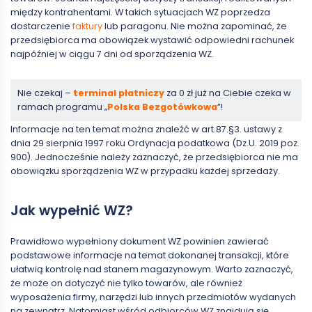
między kontrahentami. W takich sytuacjach WZ poprzedza
dostarczenie
faktury
lub paragonu. Nie można zapominać, że
przedsiębiorca ma obowiązek wystawić odpowiedni rachunek
najpóźniej w ciągu 7 dni od sporządzenia WZ.
Nie czekaj –
terminal płatniczy
za 0 zł już na Ciebie czeka w
ramach programu „
Polska Bezgotówkowa
”!
Informacje na ten temat można znaleźć w art.87.§3. ustawy z
dnia 29 sierpnia 1997 roku Ordynacja podatkowa (Dz.U. 2019 poz.
900). Jednocześnie należy zaznaczyć, że przedsiębiorca nie ma
obowiązku sporządzenia WZ w przypadku każdej sprzedaży.
Jak wypełnić WZ?
Prawidłowo wypełniony dokument WZ powinien zawierać
podstawowe informacje na temat dokonanej transakcji, które
ułatwią kontrolę nad stanem magazynowym. Warto zaznaczyć,
że może on dotyczyć nie tylko towarów, ale również
wyposażenia firmy, narzędzi lub innych przedmiotów wydanych
na zewnątrz. Natomiast wśród odbiorców WZ znajdują się