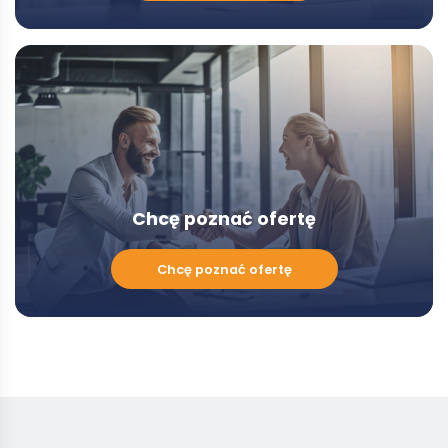
z
Doradcą
-
Modal
Chcę poznać ofertę
Chcę
Chcę poznać ofertę
poznać
ofertę