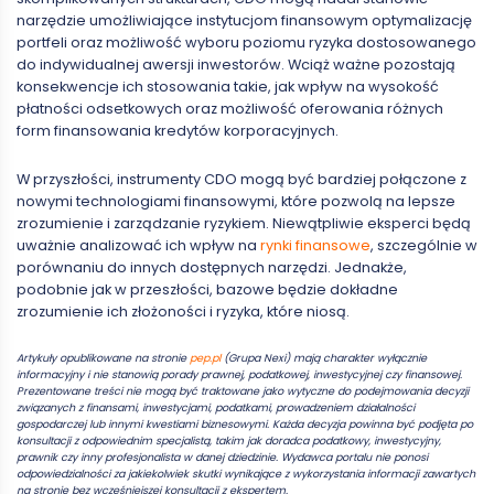
narzędzie umożliwiające instytucjom finansowym optymalizację
portfeli oraz możliwość wyboru poziomu ryzyka dostosowanego
do indywidualnej awersji inwestorów. Wciąż ważne pozostają
konsekwencje ich stosowania takie, jak wpływ na wysokość
płatności odsetkowych oraz możliwość oferowania różnych
form finansowania kredytów korporacyjnych.
W przyszłości, instrumenty CDO mogą być bardziej połączone z
nowymi technologiami finansowymi, które pozwolą na lepsze
zrozumienie i zarządzanie ryzykiem. Niewątpliwie eksperci będą
uważnie analizować ich wpływ na
rynki finansowe
, szczególnie w
porównaniu do innych dostępnych narzędzi. Jednakże,
podobnie jak w przeszłości, bazowe będzie dokładne
zrozumienie ich złożoności i ryzyka, które niosą.
Artykuły opublikowane na stronie
pep.pl
(Grupa Nexi) mają charakter wyłącznie
informacyjny i nie stanowią porady prawnej, podatkowej, inwestycyjnej czy finansowej.
Prezentowane treści nie mogą być traktowane jako wytyczne do podejmowania decyzji
związanych z finansami, inwestycjami, podatkami, prowadzeniem działalności
gospodarczej lub innymi kwestiami biznesowymi. Każda decyzja powinna być podjęta po
konsultacji z odpowiednim specjalistą, takim jak doradca podatkowy, inwestycyjny,
prawnik czy inny profesjonalista w danej dziedzinie. Wydawca portalu nie ponosi
odpowiedzialności za jakiekolwiek skutki wynikające z wykorzystania informacji zawartych
na stronie bez wcześniejszej konsultacji z ekspertem.