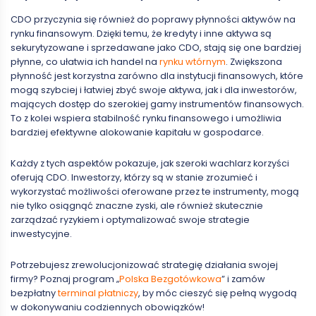
CDO przyczynia się również do poprawy płynności aktywów na
rynku finansowym. Dzięki temu, że kredyty i inne aktywa są
sekurytyzowane i sprzedawane jako CDO, stają się one bardziej
płynne, co ułatwia ich handel na
rynku wtórnym
. Zwiększona
płynność jest korzystna zarówno dla instytucji finansowych, które
mogą szybciej i łatwiej zbyć swoje aktywa, jak i dla inwestorów,
mających dostęp do szerokiej gamy instrumentów finansowych.
To z kolei wspiera stabilność rynku finansowego i umożliwia
bardziej efektywne alokowanie kapitału w gospodarce.
Każdy z tych aspektów pokazuje, jak szeroki wachlarz korzyści
oferują CDO. Inwestorzy, którzy są w stanie zrozumieć i
wykorzystać możliwości oferowane przez te instrumenty, mogą
nie tylko osiągnąć znaczne zyski, ale również skutecznie
zarządzać ryzykiem i optymalizować swoje strategie
inwestycyjne.
Potrzebujesz zrewolucjonizować strategię działania swojej
firmy? Poznaj program „
Polska Bezgotówkowa
” i zamów
bezpłatny
terminal płatniczy
, by móc cieszyć się pełną wygodą
w dokonywaniu codziennych obowiązków!