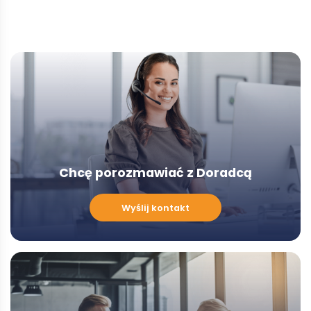
Chcę porozmawiać z Doradcą
Chcę
Wyślij kontakt
porozmawiać
z
Doradcą
-
Modal