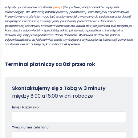
Artykuły opublikowane na stronie
pep.pl
(Grupa Nexi) mają charakter wyłącznie
informacyjny i nie stanowią porady prawnej, podatkowej, inwestycyjnej czy finansowej.
Prezentowane treści nie mogą być traktowane jako wytyczne do podejmowania decyzji
związanych z finansami, inwestycjami, podatkami, prowadzeniem działalności
gospodarczej lub innymi kwestiami biznesowymi. Każda decyzja powinna być podjęta po
konsultacji z odpowiednim specjalistą, takim jak doradca podatkowy, inwestycyjny,
prawnik czy inny profesjonalista w danej dziedzinie. Wydawca portalu nie ponosi
odpowiedzialności za jakiekolwiek skutki wynikające z wykorzystania informacji zawartych
na stronie bez wcześniejszej konsultacji z ekspertem.
Terminal płatniczy za 0zł przez rok
Zamowterminal
Skontaktujemy się z Tobą w 3 minuty
-
między 8:00 a 16:00 w dni robocze
Poradniki
Imię i Nazwisko
Twój numer telefonu