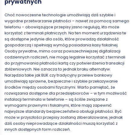
prywatnych
Choć nowoczesne technologie umożliwiają dziś szybkie i
wygodne przetwarzanie płatności – nawet za pomocą samego
telefonu – obowiązujące przepisy jasno regulują, kto może
korzystać z terminali płatniczych. Na ten moment urządzenia te
są dostępne jedynie dla osób, które prowadzą działalność
gospodarczą i spełniają wymóg posiadania kasy fiskalnej.
Osoby prywatne, mimo coraz powszechniejszej digitalizacji
codziennych rozliczeń, nie mogą legalnie korzystać z terminali
do przyjmowania płatności kartą czy potwierdzenia transakcji
zbliżeniowych. Nie oznacza to jednak braku alternatyw.
Narzędzia takie jak BLIK czy tradycyjny przelew bankowy
umożliwiają sprawne, bezpieczne i szybkie przekazywanie
środków między osobami fizycznymi. Warto pamiętać, że
rozwiązania dostępne dla przedsiębiorców – w tym możliwość
instalacji terminala w telefonie – są ściśle związane z
wymogami prawnymi i fiskalnymi, które mają zapewnić
najwyższe standardy bezpieczeństwa obsługi płatności. Być
może w przyszłości przepisy zostaną zliberalizowane, jednak
dziś osoby nieprowadzące działalności muszą korzystać z
innych dostępnych form rozliczeń.