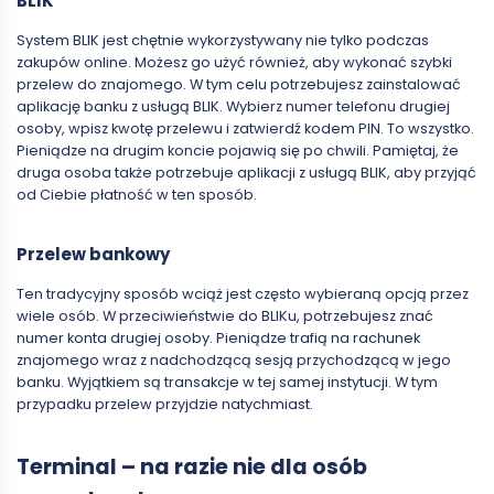
BLIK
System BLIK jest chętnie wykorzystywany nie tylko podczas
zakupów online. Możesz go użyć również, aby wykonać szybki
przelew do znajomego. W tym celu potrzebujesz zainstalować
aplikację banku z usługą BLIK. Wybierz numer telefonu drugiej
osoby, wpisz kwotę przelewu i zatwierdź kodem PIN. To wszystko.
Pieniądze na drugim koncie pojawią się po chwili. Pamiętaj, że
druga osoba także potrzebuje aplikacji z usługą BLIK, aby przyjąć
od Ciebie płatność w ten sposób.
Przelew bankowy
Ten tradycyjny sposób wciąż jest często wybieraną opcją przez
wiele osób. W przeciwieństwie do BLIKu, potrzebujesz znać
numer konta drugiej osoby. Pieniądze trafią na rachunek
znajomego wraz z nadchodzącą sesją przychodzącą w jego
banku. Wyjątkiem są transakcje w tej samej instytucji. W tym
przypadku przelew przyjdzie natychmiast.
Terminal – na razie nie dla osób