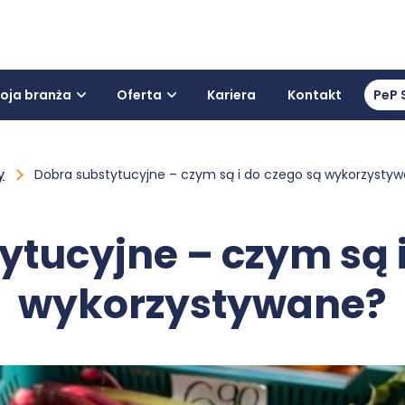
oja branża
Oferta
Kariera
Kontakt
PeP 
y
Dobra substytucyjne – czym są i do czego są wykorzysty
ytucyjne – czym są i
wykorzystywane?