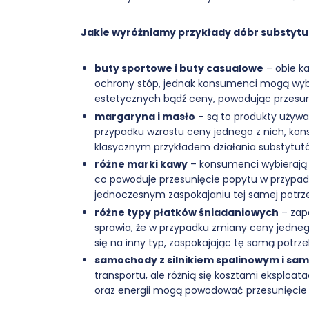
Jakie wyróżniamy przykłady dóbr substyt
buty sportowe i buty casualowe
– obie k
ochrony stóp, jednak konsumenci mogą wybie
estetycznych bądź ceny, powodując przesun
margaryna i masło
– są to produkty używa
przypadku wzrostu ceny jednego z nich, kon
klasycznym przykładem działania substytut
różne marki kawy
– konsumenci wybierają 
co powoduje przesunięcie popytu w przypadk
jednoczesnym zaspokajaniu tej samej potrz
różne typy płatków śniadaniowych
– zap
sprawia, że w przypadku zmiany ceny jedne
się na inny typ, zaspokajając tę samą potrz
samochody z silnikiem spalinowym i sa
transportu, ale różnią się kosztami eksploat
oraz energii mogą powodować przesunięcie 