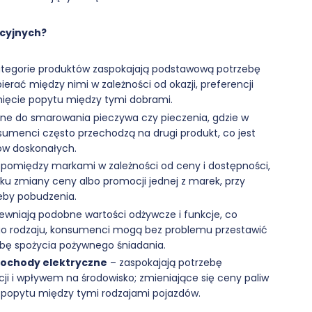
ucyjnych?
ategorie produktów zaspokajają podstawową potrzebę
rać między nimi w zależności od okazji, preferencji
ięcie popytu między tymi dobrami.
ne do smarowania pieczywa czy pieczenia, gdzie w
sumenci często przechodzą na drugi produkt, co jest
ów doskonałych.
pomiędzy markami w zależności od ceny i dostępności,
u zmiany ceny albo promocji jednej z marek, przy
eby pobudzenia.
ewniają podobne wartości odżywcze i funkcje, co
go rodzaju, konsumenci mogą bez problemu przestawić
ebę spożycia pożywnego śniadania.
mochody elektryczne
– zaspokajają potrzebę
acji i wpływem na środowisko; zmieniające się ceny paliw
popytu między tymi rodzajami pojazdów.