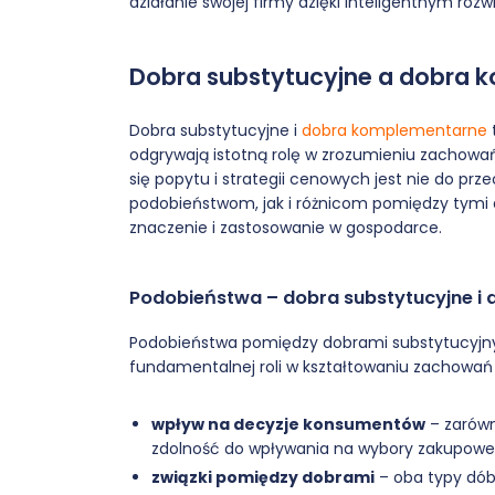
działanie swojej firmy dzięki inteligentnym roz
Dobra substytucyjne a dobra k
Dobra substytucyjne i
dobra komplementarne
odgrywają istotną rolę w zrozumieniu zachowa
się popytu i strategii cenowych jest nie do prz
podobieństwom, jak i różnicom pomiędzy tymi 
znaczenie i zastosowanie w gospodarce.
Podobieństwa – dobra substytucyjne i
Podobieństwa pomiędzy dobrami substytucyjn
fundamentalnej roli w kształtowaniu zachowa
wpływ na decyzje konsumentów
– zarówn
zdolność do wpływania na wybory zakupowe 
związki pomiędzy dobrami
– oba typy dób