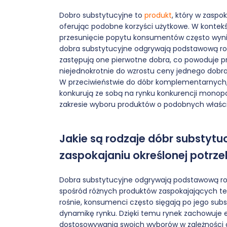
Dobro substytucyjne to
produkt
, który w zaspo
oferując podobne korzyści użytkowe. W kontek
przesunięcie popytu konsumentów często wyni
dobra substytucyjne odgrywają podstawową ro
zastępują one pierwotne dobra, co powoduje 
niejednokrotnie do wzrostu ceny jednego dobra
W przeciwieństwie do dóbr komplementarnych, 
konkurują ze sobą na rynku konkurencji monop
zakresie wyboru produktów o podobnych właściwo
Jakie są rodzaje dóbr substytu
zaspokajaniu określonej potrz
Dobra substytucyjne odgrywają podstawową r
spośród różnych produktów zaspokajających te
rośnie, konsumenci często sięgają po jego sub
dynamikę rynku. Dzięki temu rynek zachowuje 
dostosowywania swoich wyborów w zależności 