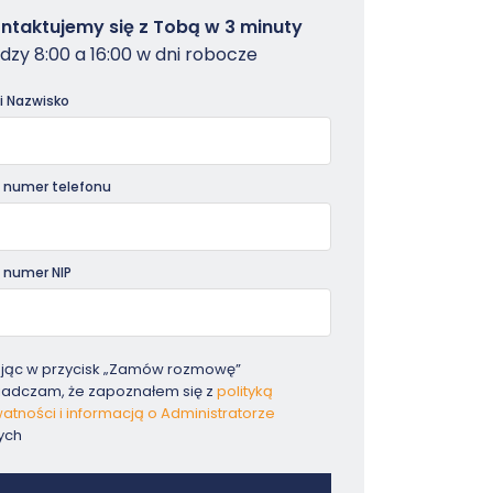
owterminal
ntaktujemy się z Tobą w 3 minuty
dzy 8:00 a 16:00 w dni robocze
dniki
 i Nazwisko
 numer telefonu
 numer NIP
ając w przycisk „Zamów rozmowę”
iadczam, że zapoznałem się z
polityką
atności i informacją o Administratorze
ych