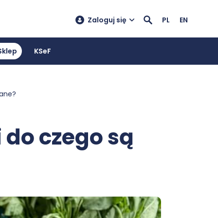
Zaloguj się
PL
EN
Sklep
KSeF
wane?
 do czego są