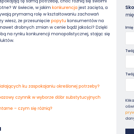
pokajają tę samą potrzebę, choć różnią się swoimi
Zam
Sko
totne? W świecie, w jakim
konkurencja
jest zacięta, a
-
grywają prymarną rolę w kształtowaniu zachowań
mię
Pora
y wiesz, że przesunięcie
popytu
konsumentów na
nawet drobnych zmian w cenie bądź jakości? Dzięki
Imię
ą na rynku konkurencji monopolistycznej, stając się
duktów.
Twój
Twój
iałających ku zaspokajaniu określonej potrzeby?
bazowy czynnik w wyborze dóbr substytucyjnych
Klik
ośw
tarne – czym się różnią?
pryw
dan
a