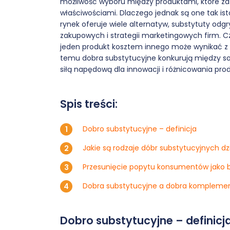
możliwość wyboru między produktami, które zas
właściwościami. Dlaczego jednak są one tak is
rynek oferuje wiele alternatyw, substytuty od
zakupowych i strategii marketingowych firm. Cz
jeden produkt kosztem innego może wynikać z 
temu dobra substytucyjne konkurują między sob
siłą napędową dla innowacji i różnicowania pro
Spis treści:
Dobro substytucyjne – definicja
Jakie są rodzaje dóbr substytucyjnych dz
Przesunięcie popytu konsumentów jako 
Dobra substytucyjne a dobra komplemen
Dobro substytucyjne – definicj