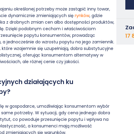
kajaniu określonej potrzeby może zastąpić inny towar,
ście dynamicznie zmieniających się
rynków
, gdzie
ka z drobnych zmian cen albo dostępności produktów,
Za
lę. Dzięki podobnym cechom i właściwościom
17 
przesunięcie popytu konsumentów, prowadząc
, a jednocześnie do wzrostu popytu na jego zamiennik.
które wzajemnie się uzupełniają, dobra substytucyjne
olistycznej, oferując konsumentom alternatywy w
ściach, ale różnej cenie czy jakości.
cyjnych działających ku
eby?
olę w gospodarce, umożliwiając konsumentom wybór
 same potrzeby. W sytuacji, gdy cena jednego dobra
stytut, co powoduje przesunięcie popytu i wpływa na
elastyczność, a konsumenci mają możliwość
od zmieniających się warunków.