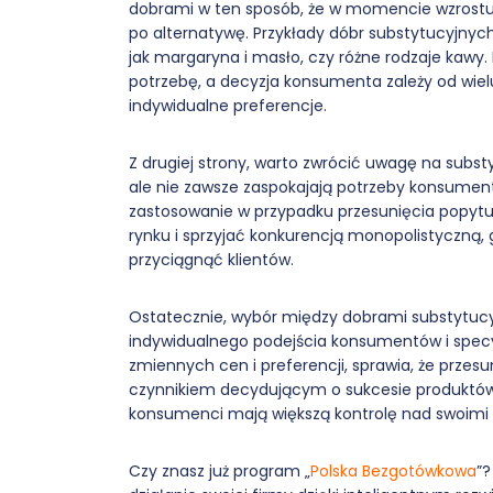
dobrami w ten sposób, że w momencie wzrostu 
po alternatywę. Przykłady dóbr substytucyjnych
jak margaryna i masło, czy różne rodzaje kaw
potrzebę, a decyzja konsumenta zależy od wielu
indywidualne preferencje.
Z drugiej strony, warto zwrócić uwagę na subs
ale nie zawsze zaspokajają potrzeby konsumen
zastosowanie w przypadku przesunięcia popytu
rynku i sprzyjać konkurencją monopolistyczną, g
przyciągnąć klientów.
Ostatecznie, wybór między dobrami substytuc
indywidualnego podejścia konsumentów i specy
zmiennych cen i preferencji, sprawia, że prze
czynnikiem decydującym o sukcesie produktów 
konsumenci mają większą kontrolę nad swoimi
Czy znasz już program „
Polska Bezgotówkowa
”?