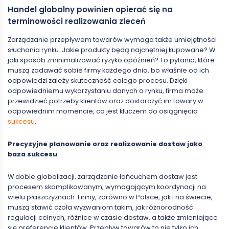
Handel globalny powinien opierać się na
terminowości realizowania zleceń
Zarządzanie przepływem towarów wymaga także umiejętności
słuchania rynku. Jakie produkty będą najchętniej kupowane? W
jaki sposób zminimalizować ryzyko opóźnień? To pytania, które
muszą zadawać sobie firmy każdego dnia, bo właśnie od ich
odpowiedzi zależy skuteczność całego procesu. Dzięki
odpowiedniemu wykorzystaniu danych o rynku, firma może
przewidzieć potrzeby klientów oraz dostarczyć im towary w
odpowiednim momencie, co jest kluczem do osiągnięcia
sukcesu
.
Precyzyjne planowanie oraz realizowanie dostaw jako
baza sukcesu
W dobie globalizacji, zarządzanie łańcuchem dostaw jest
procesem skomplikowanym, wymagającym koordynacji na
wielu płaszczyznach. Firmy, zarówno w Polsce, jak i na świecie,
muszą stawić czoła wyzwaniom takim, jak różnorodność
regulacji celnych, różnice w czasie dostaw, a także zmieniające
się preferencje klientów. Przepływ towarów to nie tylko ich