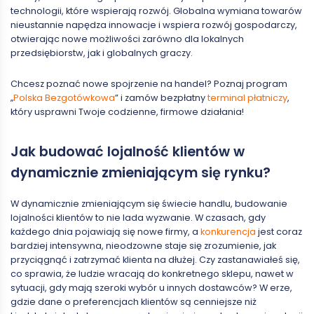
technologii, które wspierają rozwój. Globalna wymiana towarów
nieustannie napędza innowacje i wspiera rozwój gospodarczy,
otwierając nowe możliwości zarówno dla lokalnych
przedsiębiorstw, jak i globalnych graczy.
Chcesz poznać nowe spojrzenie na handel? Poznaj program
„
Polska Bezgotówkowa
” i zamów bezpłatny
terminal płatniczy
,
który usprawni Twoje codzienne, firmowe działania!
Jak budować lojalność klientów w
dynamicznie zmieniającym się rynku?
W dynamicznie zmieniającym się świecie handlu, budowanie
lojalności klientów to nie lada wyzwanie. W czasach, gdy
każdego dnia pojawiają się nowe firmy, a
konkurencja
jest coraz
bardziej intensywna, nieodzowne staje się zrozumienie, jak
przyciągnąć i zatrzymać klienta na dłużej. Czy zastanawiałeś się,
co sprawia, że ludzie wracają do konkretnego sklepu, nawet w
sytuacji, gdy mają szeroki wybór u innych dostawców? W erze,
gdzie dane o preferencjach klientów są cenniejsze niż