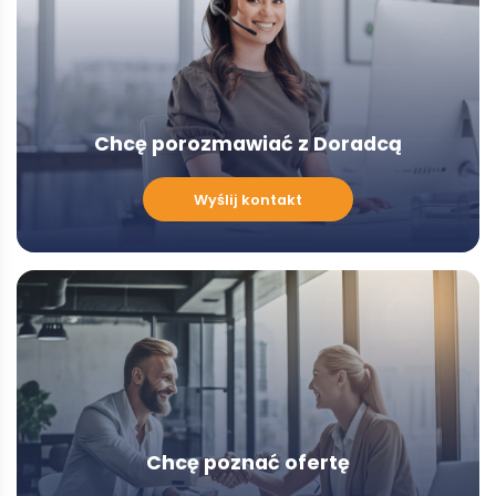
Chcę porozmawiać z Doradcą
Chcę
Wyślij kontakt
porozmawiać
z
Doradcą
-
Modal
Chcę poznać ofertę