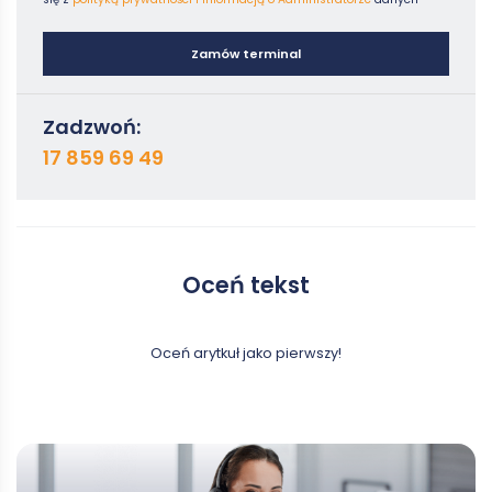
online, gdzie transakcje są realizowane zdalnie.
W handlu każdy z tych rodzajów odgrywa istotną rolę,
dostosowując się do potrzeb rynków i klientów. W dzisiejszym
Zamów terminal
świecie, gdzie dane i technologie są coraz ważniejsze, firmy
muszą wykorzystywać każdy kanał sprzedaży, aby osiągnąć
sukces i dotrzeć do konsumentów w Polsce oraz za granicą.
Zadzwoń:
17 859 69 49
Oceń tekst
Oceń arytkuł jako pierwszy!