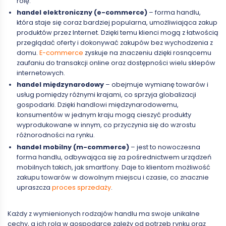
rolę.
handel elektroniczny (e-commerce)
– forma handlu,
która staje się coraz bardziej popularna, umożliwiająca zakup
produktów przez Internet. Dzięki temu klienci mogą z łatwością
przeglądać oferty i dokonywać zakupów bez wychodzenia z
domu.
E-commerce
zyskuje na znaczeniu dzięki rosnącemu
zaufaniu do transakcji online oraz dostępności wielu sklepów
internetowych.
handel międzynarodowy
– obejmuje wymianę towarów i
usług pomiędzy różnymi krajami, co sprzyja globalizacji
gospodarki. Dzięki handlowi międzynarodowemu,
konsumentów w jednym kraju mogą cieszyć produkty
wyprodukowane w innym, co przyczynia się do wzrostu
różnorodności na rynku.
handel mobilny (m-commerce)
– jest to nowoczesna
forma handlu, odbywająca się za pośrednictwem urządzeń
mobilnych takich, jak smartfony. Daje to klientom możliwość
zakupu towarów w dowolnym miejscu i czasie, co znacznie
upraszcza
proces sprzedaży
.
Każdy z wymienionych rodzajów handlu ma swoje unikalne
cechy, a ich rola w gospodarce zależy od potrzeb rynku oraz