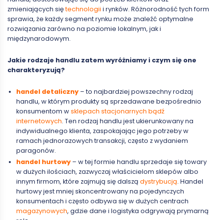
zmieniających się
technologii
i rynków. Różnorodność tych form
sprawia, że każdy segment rynku może znaleźć optymalne
rozwiązania zarówno na poziomie lokalnym, jak i
międzynarodowym.
Jakie rodzaje handlu zatem wyróżniamy i czym się one
charakteryzują?
handel detaliczny
– to najbardziej powszechny rodzaj
handlu, w którym produkty są sprzedawane bezpośrednio
konsumentom w
sklepach stacjonarnych bądź
internetowych
. Ten rodzaj handlu jest ukierunkowany na
indywidualnego klienta, zaspokajając jego potrzeby w
ramach jednorazowych transakcji, często z wydaniem
paragonów.
handel hurtowy
– w tej formie handlu sprzedaje się towary
w dużych ilościach, zazwyczaj właścicielom sklepów albo
innym firmom, które zajmują się dalszą
dystrybucją
. Handel
hurtowy jest mniej skoncentrowany na pojedynczych
konsumentach i często odbywa się w dużych centrach
magazynowych
, gdzie dane i logistyka odgrywają prymarną