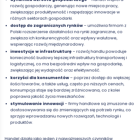
rozwój gospodarczy, generując nowe miejsca pracy,
zwiększając produktywność i napędzając innowacje w
różnych sektorach gospodarki.
dostęp do zagranicznych rynków
– umożliwia firmom z
Polski rozszerzenie działalności na rynki zagraniczne, co
zwiększa ich konkurencyjność oraz wpływy walutowe,
wspierając rozwój międzynarodowy.
inwestycje w infrastrukturę
– rozwój handlu powoduje
konieczność budowy lepszej infrastruktury transportowej i
logistycznej, co ma bezpośredni wpływ na gospodarkę,
zwiększając jej wydajność oraz efektywność.
korzyści dla konsumentów
– poprzez dostęp do większej
ilości towarów, a także usług, często po niższych cenach,
konsumpcja staje się bardziej zróżnicowana, co z kolei
poprawia jakość życia mieszkańców.
stymulowanie innowacji
– firmy handlowe są zmuszone do
dostosowywania się do zmieniających się potrzeb rynku, co
sprzyja wprowadzaniu nowych rozwiązań, technologii i
produktów.
Handel działa jako jeden z najważniejszych czynników