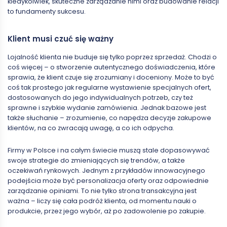
kiedykolwiek, skuteczne zarządzanie nimi oraz budowanie relacji
to fundamenty sukcesu.
Klient musi czuć się ważny
Lojalność klienta nie buduje się tylko poprzez sprzedaż. Chodzi o
coś więcej – o stworzenie autentycznego doświadczenia, które
sprawia, że klient czuje się zrozumiany i doceniony. Może to być
coś tak prostego jak regularne wystawienie specjalnych ofert,
dostosowanych do jego indywidualnych potrzeb, czy też
sprawne i szybkie wydanie zamówienia. Jednak bazowe jest
także słuchanie – zrozumienie, co napędza decyzje zakupowe
klientów, na co zwracają uwagę, a co ich odpycha.
Firmy w Polsce i na całym świecie muszą stale dopasowywać
swoje strategie do zmieniających się trendów, a także
oczekiwań rynkowych. Jednym z przykładów innowacyjnego
podejścia może być personalizacja oferty oraz odpowiednie
zarządzanie opiniami. To nie tylko strona transakcyjna jest
ważna – liczy się cała podróż klienta, od momentu nauki o
produkcie, przez jego wybór, aż po zadowolenie po zakupie.