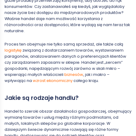
gdzie produkty przemierzają kontynenty, aby dotrzeć do rąk
konsumentów. Czy zastanawiałeś się kiedyś, jak wyglądałoby
nasze życie bez dostępu do międzynarodowych produktów?
Właśnie handel daje nam możliwość korzystania z
różnorodności oraz dostępności, które wydają się nam teraz tak
naturalne.
Proces ten obejmuje nie tylko samą sprzedaż, ale także całą
logistykę
związaną z dostarczaniem towarów, wystawianiem
paragonów, analizowaniem danych o preferencjach klientów
czy zarządzaniem zapasami w sklepie. Handel jest „sercem”
gospodarki, napędzającym rozwój zarówno w skali mikro –
wspierając małych właścicieli
biznesów
, jak i makro –
wpływając na
wzrost ekonomiczny
całego kraju.
Jakie są rodzaje handlu?
Handel to szeroki obszar działalności gospodarczej, obejmujący
wymianę towarów i usług między różnymi podmiotami, od
małych, lokalnych sklepów po globalne korporacje. W
dzisiejszym świecie dynamicznie rozwijają się różne formy
handlu, dostosowując się do potrzeb klientów oraz