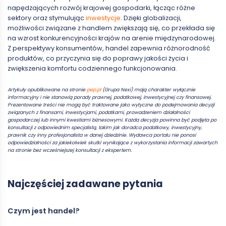
napędzających rozwój krajowej gospodarki, łącząc różne
sektory oraz stymulując
inwestycje
. Dzięki globalizacji,
możliwości związane z handlem zwiększają się, co przekłada się
na wzrost konkurencyjności krajów na arenie międzynarodowej.
Z perspektywy konsumentów, handel zapewnia różnorodność
produktów, co przyczynia się do poprawy jakości życia i
zwiększenia komfortu codziennego funkcjonowania.
Artykuły opublikowane na stronie
pep.pl
(Grupa Nexi) mają charakter wyłącznie
informacyjny i nie stanowią porady prawnej, podatkowej, inwestycyjnej czy finansowej.
Prezentowane treści nie mogą być traktowane jako wytyczne do podejmowania decyzji
związanych z finansami, inwestycjami, podatkami, prowadzeniem działalności
gospodarczej lub innymi kwestiami biznesowymi. Każda decyzja powinna być podjęta po
konsultacji z odpowiednim specjalistą, takim jak doradca podatkowy, inwestycyjny,
prawnik czy inny profesjonalista w danej dziedzinie. Wydawca portalu nie ponosi
odpowiedzialności za jakiekolwiek skutki wynikające z wykorzystania informacji zawartych
na stronie bez wcześniejszej konsultacji z ekspertem.
Najczęściej zadawane pytania
Czym jest handel?