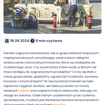
18.09.2024
9 min czytania
Handel odgrywa nieodzowną rolę w gospodarkach krajowych i
międzynarodowych, umożliwiając właścicielom sklepów
dostarczanie różnorodnych towarów, które są niezbędne do
codziennego życia. Czy wyobrażasz sobie świat, w którym nie
masz dostępu do zagranicznych produktów? Co by się stało z
naszą gospodarką, gdybyśmy ograniczyli możliwość wymiany
towarów z innymi krajami? W rzeczywistości handel nie tylko
zapewnia ciągłość dostaw, ale także pozwala na rozwój
lokalnych
rynków
oraz wspiera małych właścicieli, oferując im
okazję do sukcesu. Dzięki danym uzyskiwanym przez systemy
sprzedażowe, możliwe jest śledzenie trendów konsumenckich i
dopasowanie oferty do potrzeb
klientów
.