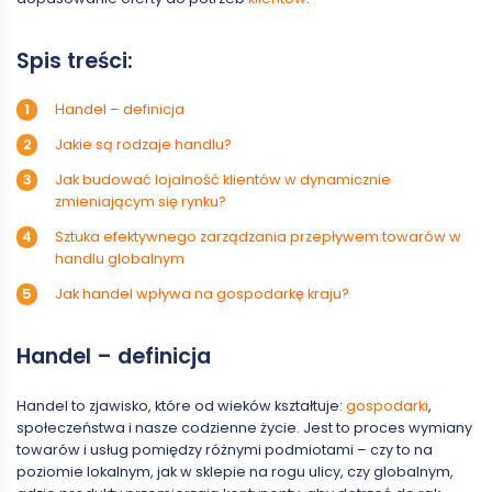
Spis treści:
Handel – definicja
Jakie są rodzaje handlu?
Jak budować lojalność klientów w dynamicznie
zmieniającym się rynku?
Sztuka efektywnego zarządzania przepływem towarów w
handlu globalnym
Jak handel wpływa na gospodarkę kraju?
Handel – definicja
Handel to zjawisko, które od wieków kształtuje:
gospodarki
,
społeczeństwa i nasze codzienne życie. Jest to proces wymiany
towarów i usług pomiędzy różnymi podmiotami – czy to na
poziomie lokalnym, jak w sklepie na rogu ulicy, czy globalnym,