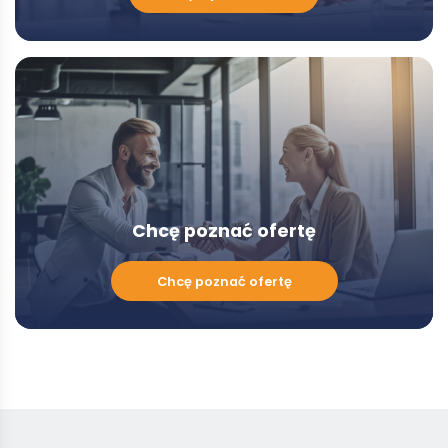
porozmawiać
z
Doradcą
-
Modal
Chcę poznać ofertę
Chcę
Chcę poznać ofertę
poznać
ofertę