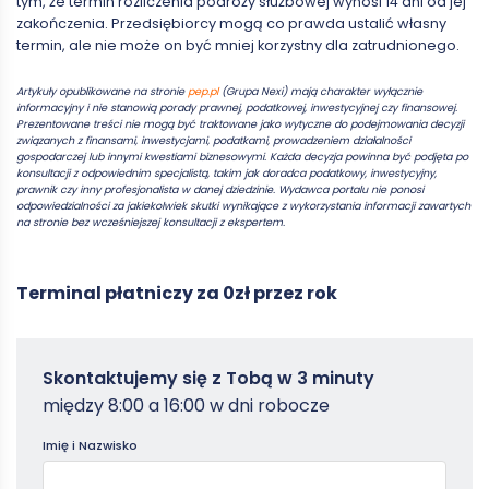
tym, że termin rozliczenia podróży służbowej wynosi 14 dni od jej
zakończenia. Przedsiębiorcy mogą co prawda ustalić własny
termin, ale nie może on być mniej korzystny dla zatrudnionego.
Artykuły opublikowane na stronie
pep.pl
(Grupa Nexi) mają charakter wyłącznie
informacyjny i nie stanowią porady prawnej, podatkowej, inwestycyjnej czy finansowej.
Prezentowane treści nie mogą być traktowane jako wytyczne do podejmowania decyzji
związanych z finansami, inwestycjami, podatkami, prowadzeniem działalności
gospodarczej lub innymi kwestiami biznesowymi. Każda decyzja powinna być podjęta po
konsultacji z odpowiednim specjalistą, takim jak doradca podatkowy, inwestycyjny,
prawnik czy inny profesjonalista w danej dziedzinie. Wydawca portalu nie ponosi
odpowiedzialności za jakiekolwiek skutki wynikające z wykorzystania informacji zawartych
na stronie bez wcześniejszej konsultacji z ekspertem.
Terminal płatniczy za 0zł przez rok
Zamowterminal
Skontaktujemy się z Tobą w 3 minuty
-
między 8:00 a 16:00 w dni robocze
Poradniki
Imię i Nazwisko