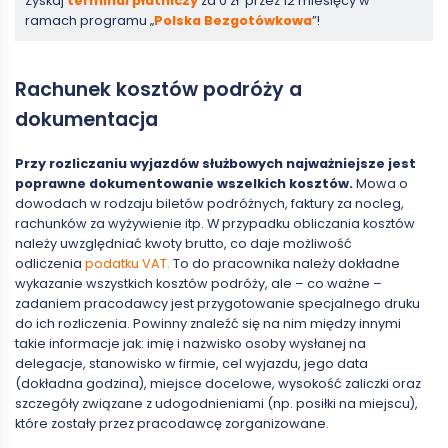
Zyskaj
terminal płatniczy
za 0 zł przez 12 miesięcy w
ramach programu „
Polska Bezgotówkowa
”!
Rachunek kosztów podróży a
dokumentacja
Przy rozliczaniu wyjazdów służbowych najważniejsze jest
poprawne dokumentowanie wszelkich kosztów.
Mowa o
dowodach w rodzaju biletów podróżnych, faktury za nocleg,
rachunków za wyżywienie itp. W przypadku obliczania kosztów
należy uwzględniać kwoty brutto, co daje możliwość
odliczenia
podatku VAT.
To do pracownika należy dokładne
wykazanie wszystkich kosztów podróży, ale – co ważne –
zadaniem pracodawcy jest przygotowanie specjalnego druku
do ich rozliczenia. Powinny znaleźć się na nim między innymi
takie informacje jak: imię i nazwisko osoby wysłanej na
delegacje, stanowisko w firmie, cel wyjazdu, jego data
(dokładna godzina), miejsce docelowe, wysokość zaliczki oraz
szczegóły związane z udogodnieniami (np. posiłki na miejscu),
które zostały przez pracodawcę zorganizowane.