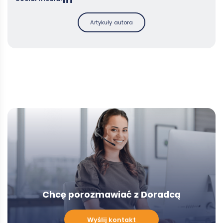
Artykuły autora
Chcę porozmawiać z Doradcą
Chcę
Wyślij kontakt