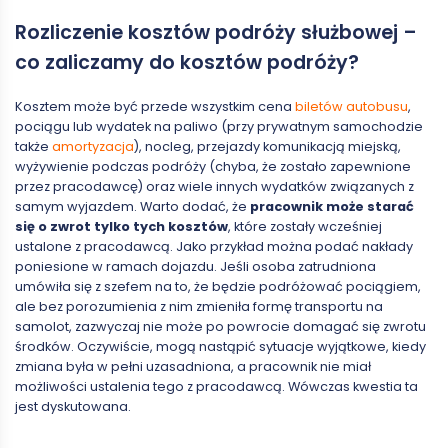
Rozliczenie kosztów podróży służbowej –
co zaliczamy do kosztów podróży?
Kosztem może być przede wszystkim cena
biletów autobusu
,
pociągu lub wydatek na paliwo (przy prywatnym samochodzie
także
amortyzacja
), nocleg, przejazdy komunikacją miejską,
wyżywienie podczas podróży (chyba, że zostało zapewnione
przez pracodawcę) oraz wiele innych wydatków związanych z
samym wyjazdem. Warto dodać, że
pracownik może starać
się o zwrot tylko tych kosztów
, które zostały wcześniej
ustalone z pracodawcą. Jako przykład można podać nakłady
poniesione w ramach dojazdu. Jeśli osoba zatrudniona
umówiła się z szefem na to, że będzie podróżować pociągiem,
ale bez porozumienia z nim zmieniła formę transportu na
samolot, zazwyczaj nie może po powrocie domagać się zwrotu
środków. Oczywiście, mogą nastąpić sytuacje wyjątkowe, kiedy
zmiana była w pełni uzasadniona, a pracownik nie miał
możliwości ustalenia tego z pracodawcą. Wówczas kwestia ta
jest dyskutowana.