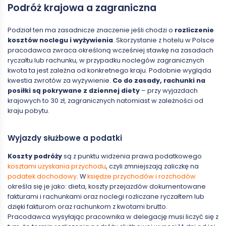
Podróż krajowa a zagraniczna
Podział ten ma zasadnicze znaczenie jeśli chodzi o
rozliczenie
kosztów noclegu i wyżywienia
. Skorzystanie z hotelu w Polsce
pracodawca zwraca określoną wcześniej stawkę na zasadach
ryczałtu lub rachunku, w przypadku noclegów zagranicznych
kwota ta jest zależna od konkretnego kraju. Podobnie wygląda
kwestia zwrotów za wyżywienie.
Co do zasady, rachunki na
posiłki są pokrywane z dziennej diety
– przy wyjazdach
krajowych to 30 zł, zagranicznych natomiast w zależności od
kraju pobytu.
Wyjazdy służbowe a podatki
Koszty podróży
są z punktu widzenia prawa podatkowego
kosztami uzyskania przychodu
, czyli zmniejszają zaliczkę na
podatek dochodowy
. W
księdze przychodów i rozchodów
określa się je jako: dieta, koszty przejazdów dokumentowane
fakturami i rachunkami oraz noclegi rozliczane ryczałtem lub
dzięki fakturom oraz rachunkom z kwotami brutto.
Pracodawca wysyłając pracownika w delegację musi liczyć się z