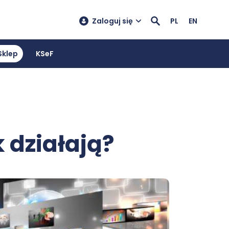
Zaloguj się
PL
EN
Sklep
KSeF
 działają?