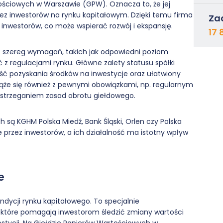
tościowych w Warszawie (GPW). Oznacza to, że jej
z inwestorów na rynku kapitałowym. Dzięki temu firma
Za
 inwestorów, co może wspierać rozwój i ekspansję.
17 
ć szereg wymagań, takich jak odpowiedni poziom
 z regulacjami rynku. Główne zalety statusu spółki
ść pozyskania środków na inwestycje oraz ułatwiony
iąże się również z pewnymi obowiązkami, np. regularnym
strzeganiem zasad obrotu giełdowego.
 są KGHM Polska Miedź, Bank Śląski, Orlen czy Polska
 przez inwestorów, a ich działalność ma istotny wpływ
e
dycji rynku kapitałowego. To specjalnie
 które pomagają inwestorom śledzić zmiany wartości
stycji. Na Giełdzie Papierów Wartościowych w