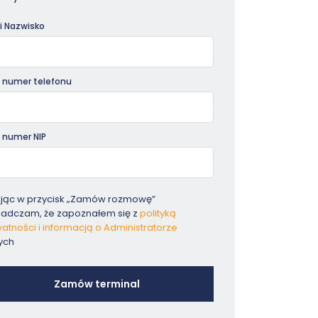
dniki
 i Nazwisko
 numer telefonu
 numer NIP
ając w przycisk „Zamów rozmowę”
iadczam, że zapoznałem się z
polityką
atności i informacją o Administratorze
ych
Zamów terminal