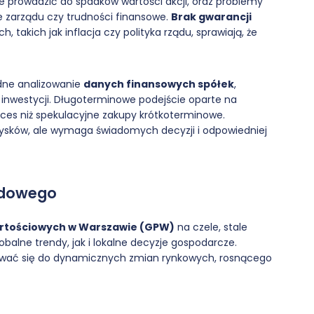
że prowadzić do spadków wartości akcji, oraz problemy
je zarządu czy trudności finansowe.
Brak gwarancji
takich jak inflacja czy polityka rządu, sprawiają, że
adne analizowanie
danych finansowych spółek
,
a inwestycji. Długoterminowe podejście oparte na
kces niż spekulacyjne zakupy krótkoterminowe.
zysków, ale wymaga świadomych decyzji i odpowiedniej
ełdowego
rtościowych w Warszawie (GPW)
na czele, stale
obalne trendy, jak i lokalne decyzje gospodarcze.
sować się do dynamicznych zmian rynkowych, rosnącego