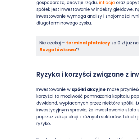
gospodarcza, decyzje rządu,
inflacja
oraz popyt
spółek jest inwestowanie w indeksy giełdowe, 
inwestowanie wymaga analizy i znajomości ryn
długoterminowego zysku.
Nie czekaj –
terminal płatniczy
za 0 zł już 
Bezgotówkowa
”!
Ryzyka i korzyści związane z i
Inwestowanie w
spółki akcyjne
może przynieść 
korzyści to możliwość pomnażania kapitału popr
dywidend, wypłacanych przez niektóre spółki.
Ł
inwestycyjnym sprawia, że inwestowanie stało s
poprzez zakup akcji z różnych sektorów, takich 
ryzyko.