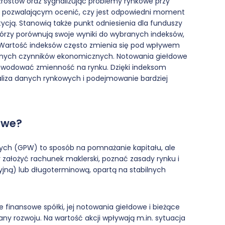
rostów oraz sygnalizując problemy rynkowe przy
j, pozwalającym ocenić, czy jest odpowiedni moment
stycją. Stanowią także punkt odniesienia dla funduszy
tórzy porównują swoje wyniki do wybranych indeksów,
. Wartość indeksów często zmienia się pod wpływem
balnych czynników ekonomicznych. Notowania giełdowe
wodować zmienność na rynku. Dzięki indeksom
aliza danych rynkowych i podejmowanie bardziej
owe?
ych (GPW) to sposób na pomnażanie kapitału, ale
 założyć rachunek maklerski, poznać zasady rynku i
yjną) lub długoterminową, opartą na stabilnych
finansowe spółki, jej notowania giełdowe i bieżące
any rozwoju. Na wartość akcji wpływają m.in. sytuacja