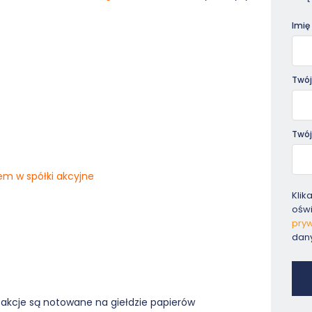
Pora
Imię
Twój
Twój
em w spółki akcyjne
Klik
ośw
pryw
dan
ej akcje są notowane na giełdzie papierów