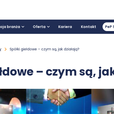
oja branża
Oferta
Kariera
Kontakt
PeP 
y
Spółki giełdowe – czym są, jak działają?
łdowe – czym są, jak