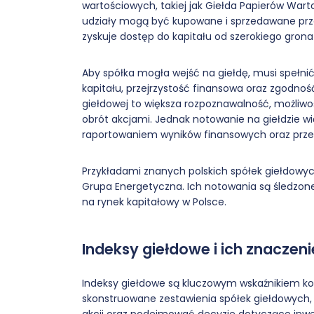
wartościowych, takiej jak Giełda Papierów War
udziały mogą być kupowane i sprzedawane prze
zyskuje dostęp do kapitału od szerokiego grona
Aby spółka mogła wejść na giełdę, musi spełni
kapitału, przejrzystość finansowa oraz zgodność
giełdowej to większa rozpoznawalność, możliwo
obrót akcjami. Jednak notowanie na giełdzie w
raportowaniem wyników finansowych oraz prze
Przykładami znanych polskich spółek giełdowych
Grupa Energetyczna. Ich notowania są śledzone
na rynek kapitałowy w Polsce.
Indeksy giełdowe i ich znaczeni
Indeksy giełdowe są kluczowym wskaźnikiem kon
skonstruowane zestawienia spółek giełdowych,
akcji oraz podejmować decyzje dotyczące inwe