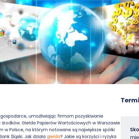
Termi
w gospodarce, umożliwiając firmom pozyskiwanie
e środków. Giełda Papierów Wartościowych w Warszawie
Zam
Sko
m w Polsce, na którym notowane są największe spółki
-
Bank Śląski. Jak działa
giełda
? Jakie są korzyści i ryzyka
mię