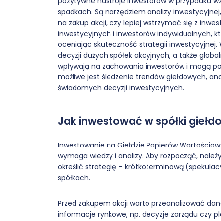
pozytywne nastroje inwestorów w przypadku wz
spadkach. Są narzędziem analizy inwestycyjne
na zakup akcji, czy lepiej wstrzymać się z inwe
inwestycyjnych i inwestorów indywidualnych, k
oceniając skuteczność strategii inwestycyjnej
decyzji dużych spółek akcyjnych, a także glo
wpływają na zachowania inwestorów i mogą po
możliwe jest śledzenie trendów giełdowych, an
świadomych decyzji inwestycyjnych.
Jak inwestować w spółki giełd
Inwestowanie na Giełdzie Papierów Wartościow
wymaga wiedzy i analizy. Aby rozpocząć, należy
określić strategię – krótkoterminową (spekulac
spółkach.
Przed zakupem akcji warto przeanalizować dane 
informacje rynkowe, np. decyzje zarządu czy pl