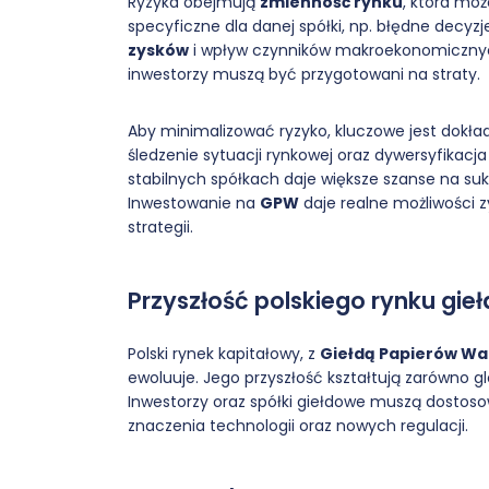
Ryzyka obejmują
zmienność rynku
, która mo
specyficzne dla danej spółki, np. błędne decyz
zysków
i wpływ czynników makroekonomicznych, 
inwestorzy muszą być przygotowani na straty.
Aby minimalizować ryzyko, kluczowe jest dokł
śledzenie sytuacji rynkowej oraz dywersyfikacj
stabilnych spółkach daje większe szanse na su
Inwestowanie na
GPW
daje realne możliwości 
strategii.
Przyszłość polskiego rynku gi
Polski rynek kapitałowy, z
Giełdą Papierów Wa
ewoluuje. Jego przyszłość kształtują zarówno gl
Inwestorzy oraz spółki giełdowe muszą dosto
znaczenia technologii oraz nowych regulacji.