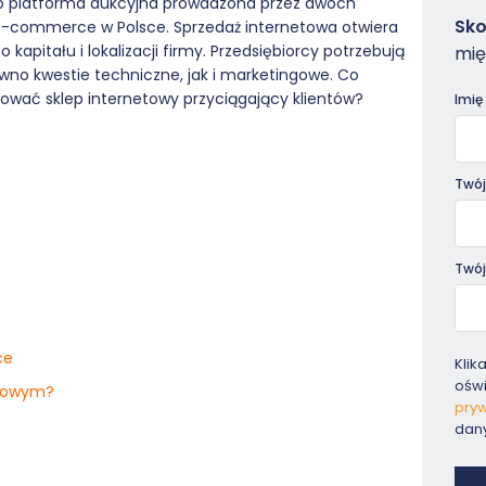
ako platforma aukcyjna prowadzona przez dwóch
Zam
Sko
e-commerce w Polsce. Sprzedaż internetowa otwiera
-
kapitału i lokalizacji firmy. Przedsiębiorcy potrzebują
mię
Pora
wno kwestie techniczne, jak i marketingowe. Co
wać sklep internetowy przyciągający klientów?
Imię
Twój
Twój
ce
Klik
ośw
etowym?
pryw
dan