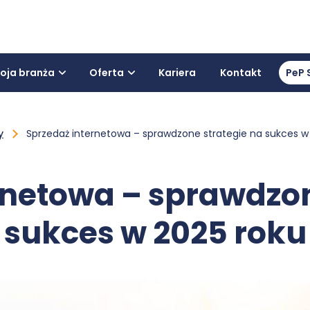
oja branża
Oferta
Kariera
Kontakt
PeP 
y
Sprzedaż internetowa – sprawdzone strategie na sukces w
rnetowa – sprawdzon
sukces w 2025 roku