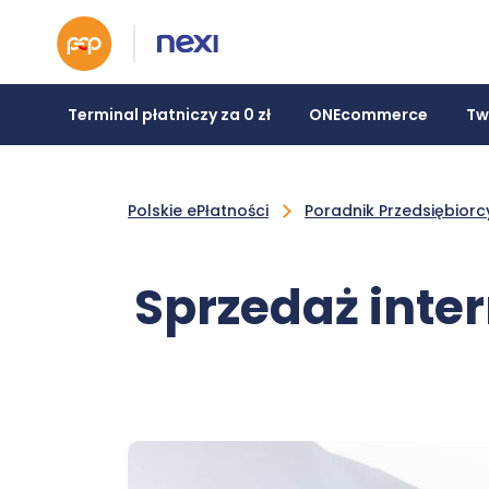
Terminal płatniczy za 0 zł
ONEcommerce
Tw
Polskie ePłatności
Poradnik Przedsiębiorc
Sprzedaż inte