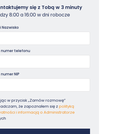
owterminal
ntaktujemy się z Tobą w 3 minuty
dzy 8:00 a 16:00 w dni robocze
dniki
 i Nazwisko
 numer telefonu
 numer NIP
ając w przycisk „Zamów rozmowę”
iadczam, że zapoznałem się z
polityką
atności i informacją o Administratorze
ych