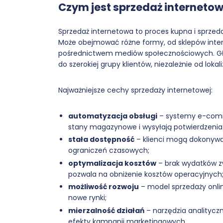
Czym jest sprzedaż interneto
Sprzedaż internetowa to proces kupna i sprzed
Może obejmować różne formy, od sklepów inter
pośrednictwem mediów społecznościowych. Głów
do szerokiej grupy klientów, niezależnie od lokaliz
Najważniejsze cechy sprzedaży internetowej:
automatyzacja obsługi
– systemy e-comme
stany magazynowe i wysyłają potwierdzenia
stała dostępność
– klienci mogą dokonywać
ograniczeń czasowych;
optymalizacja kosztów
– brak wydatków z
pozwala na obniżenie kosztów operacyjnych
możliwość rozwoju
– model sprzedaży onlin
nowe rynki;
mierzalność działań
– narzędzia analitycz
efekty kampanii marketingowych.