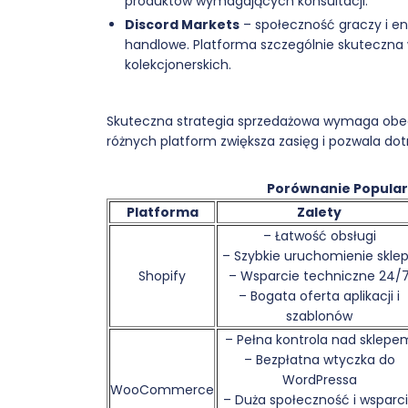
produktów wymagających konsultacji.
Discord Markets
– społeczność graczy i en
handlowe. Platforma szczególnie skuteczna
kolekcjonerskich.
Skuteczna strategia sprzedażowa wymaga obecn
różnych platform zwiększa zasięg i pozwala do
Porównanie Popula
Platforma
Zalety
– Łatwość obsługi
– Szybkie uruchomienie skle
Shopify
– Wsparcie techniczne 24/
– Bogata oferta aplikacji i
szablonów
– Pełna kontrola nad sklepe
– Bezpłatna wtyczka do
WordPressa
WooCommerce
– Duża społeczność i wsparc