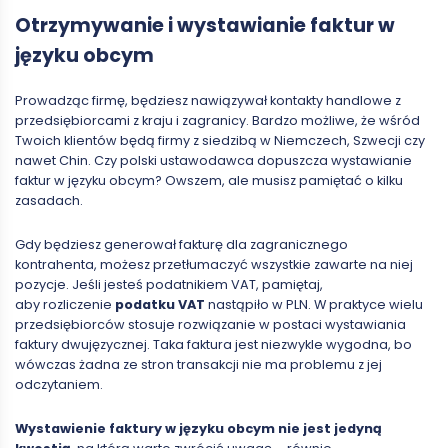
Otrzymywanie i wystawianie faktur w
języku obcym
Prowadząc firmę, będziesz nawiązywał kontakty handlowe z
przedsiębiorcami z kraju i zagranicy. Bardzo możliwe, że wśród
Twoich klientów będą firmy z siedzibą w Niemczech, Szwecji czy
nawet Chin. Czy polski ustawodawca dopuszcza wystawianie
faktur w języku obcym? Owszem, ale musisz pamiętać o kilku
zasadach.
Gdy będziesz generował fakturę dla zagranicznego
kontrahenta, możesz przetłumaczyć wszystkie zawarte na niej
pozycje. Jeśli jesteś podatnikiem VAT, pamiętaj,
aby rozliczenie
podatku VAT
nastąpiło w PLN. W praktyce wielu
przedsiębiorców stosuje rozwiązanie w postaci wystawiania
faktury dwujęzycznej. Taka faktura jest niezwykle wygodna, bo
wówczas żadna ze stron transakcji nie ma problemu z jej
odczytaniem.
Wystawienie faktury w języku obcym nie jest jedyną