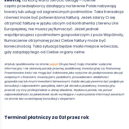
kwestią
, na którą warto zwrócić uwagę – równie
często przedsiębiorcy działający na terenie Polski nabywają
towary lub usługi od zagranicznych podmiotów. Taka transakcja
również może być potwierdzona fakturą. Jeżeli zdarzy Ci się
otrzymać fakturę w języku obcym od kontrahenta z terenu Unii
Europejskiej, nie musisz jej tłumaczyć. Jeżeli jednak
współpracujesz z podmiotem gospodarczym z poza Wspólnoty,
tłumaczenie otrzymanej przez Ciebie faktury może być
koniecznością. Taka sytuacja będzie miała miejsce wówczas,
gdy zażądają tego od Ciebie organy celne.
Artykuły opublikowane na stronie
pep.pl
(Grupa Nexi) mają charakter wyłącznie
informacyjny i nie stanowią porady prawnej, podatkowej, inwestycyjnej czy finansowej.
Prezentowane treści nie mogą być traktowane jako wytyczne do podejmowania decyzji
związanych z finansami, inwestycjami, podatkami, prowadzeniem działalności
gospodarczej lub innymi kwestiami biznesowymi. Każda decyzja powinna być podjęta po
konsultacji z odpowiednim specjalistą, takim jak doradca podatkowy, inwestycyjny,
prawnik czy inny profesjonalista w danej dziedzinie. Wydawca portalu nie ponosi
odpowiedzialności za jakiekolwiek skutki wynikające z wykorzystania informacji zawartych
na stronie bez wcześniejszej konsultacji z ekspertem.
Terminal płatniczy za 0zł przez rok