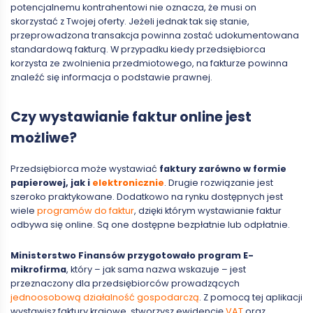
potencjalnemu kontrahentowi nie oznacza, że musi on
skorzystać z Twojej oferty. Jeżeli jednak tak się stanie,
przeprowadzona transakcja powinna zostać udokumentowana
standardową fakturą. W przypadku kiedy przedsiębiorca
korzysta ze zwolnienia przedmiotowego, na fakturze powinna
znaleźć się informacja o podstawie prawnej.
Czy wystawianie faktur online jest
możliwe?
Przedsiębiorca może wystawiać
faktury zarówno w formie
papierowej, jak i
elektronicznie
. Drugie rozwiązanie jest
szeroko praktykowane. Dodatkowo na rynku dostępnych jest
wiele
programów do faktur
, dzięki którym wystawianie faktur
odbywa się online. Są one dostępne bezpłatnie lub odpłatnie.
Ministerstwo Finansów przygotowało program E-
mikrofirma
, który – jak sama nazwa wskazuje – jest
przeznaczony dla przedsiębiorców prowadzących
jednoosobową działalność gospodarczą
. Z pomocą tej aplikacji
wystawisz faktury krajowe, stworzysz ewidencję
VAT
oraz