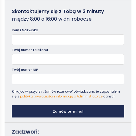
Zamowterminal
Skontaktujemy się z Tobą w 3 minuty
-
między 8:00 a 16:00 w dni robocze
Poradniki
Imię i Nazwisko
Twój numer telefonu
Twój numer NIP
Klikając w przycisk „Zamów rozmowę” oświadczam, że zapoznałem
się z
polityką prywatności i informacją o Administratorze
danych
Zamów terminal
Zadzwoń: