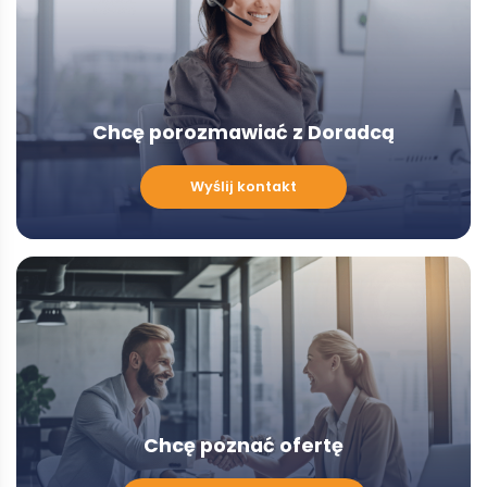
Chcę porozmawiać z Doradcą
Chcę
Wyślij kontakt
porozmawiać
z
Doradcą
-
Modal
Chcę poznać ofertę