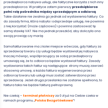
przedsiębiorca nabywa usługi, ale faktycznie korzysta z nich inny
przedsiębiorca. W praktyce zatem pierwszy
przedsiębiorca
pełni rolę pośrednika między sprzedającym a odbiorcą
.
Takie działanie nie zwalnia go jednak od wystawienia faktury. Co
do zasady firma, która nabyła i odsprzedaje usługę, nie powinna
z niej korzystać (może częściowo) i powinna zastosować tę
samą stawkę VAT. Nie ma jednak przeszkód, aby doliczyła ona
swoją prowizję czy marżę.
Samofakturowanie ma z kolei miejsce wówczas, gdy faktury za
sprzedawcę towaru czy usługi będzie wystawiał jej nabywca.
Inaczej mówiąc, współpracujący ze sobą przedsiębiorcy
umawiają się, że to odbiorca będzie wystawiał faktury. Zasady
wystawiania takich faktur są następujące: strony muszą zawrzeć
stosowną umowę, a każda faktura wygenerowana przez
odbiorcę towaru lub usługi musi zostać zatwierdzona przez
sprzedawcę. Jeżeli druga przesłanka nie zostanie spełniona, to
faktura taka nie będzie fakturą pełnoprawną.
Nie czekaj –
terminal płatniczy
za 0 zł już na Ciebie czeka w
ramach programu „
Polska Bezgotówkowa
”!