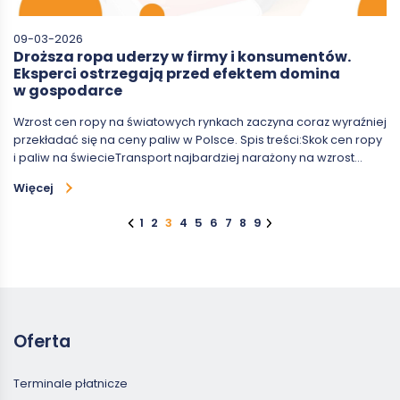
09-03-2026
Droższa ropa uderzy w firmy i konsumentów.
Eksperci ostrzegają przed efektem domina
w gospodarce
Wzrost cen ropy na światowych rynkach zaczyna coraz wyraźniej
przekładać się na ceny paliw w Polsce. Spis treści:Skok cen ropy
i paliw na świecieTransport najbardziej narażony na wzrost…
Więcej
1
2
3
4
5
6
7
8
9
Oferta
Terminale płatnicze