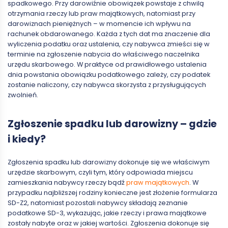
spadkowego. Przy darowiźnie obowiązek powstaje z chwilą
otrzymania rzeczy lub praw majątkowych, natomiast przy
darowiznach pieniężnych – w momencie ich wpływu na
rachunek obdarowanego. Każda z tych dat ma znaczenie dla
wyliczenia podatku oraz ustalenia, czy nabywca zmieści się w
terminie na zgłoszenie nabycia do właściwego naczelnika
urzędu skarbowego. W praktyce od prawidłowego ustalenia
dnia powstania obowiązku podatkowego zależy, czy podatek
zostanie naliczony, czy nabywca skorzysta z przysługujących
zwolnień.
Zgłoszenie spadku lub darowizny – gdzie
i kiedy?
Zgłoszenia spadku lub darowizny dokonuje się we właściwym
urzędzie skarbowym, czyli tym, który odpowiada miejscu
zamieszkania nabywcy rzeczy bądź
praw majątkowych
. W
przypadku najbliższej rodziny konieczne jest złożenie formularza
SD-Z2, natomiast pozostali nabywcy składają zeznanie
podatkowe SD-3, wykazując, jakie rzeczy i prawa majątkowe
zostały nabyte oraz w jakiej wartości. Zgłoszenia dokonuje się