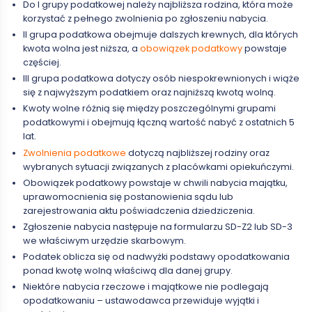
Do I grupy podatkowej należy najbliższa rodzina, która może
korzystać z pełnego zwolnienia po zgłoszeniu nabycia.
II grupa podatkowa obejmuje dalszych krewnych, dla których
kwota wolna jest niższa, a
obowiązek podatkowy
powstaje
częściej.
III grupa podatkowa dotyczy osób niespokrewnionych i wiąże
się z najwyższym podatkiem oraz najniższą kwotą wolną.
Kwoty wolne różnią się między poszczególnymi grupami
podatkowymi i obejmują łączną wartość nabyć z ostatnich 5
lat.
Zwolnienia podatkowe
dotyczą najbliższej rodziny oraz
wybranych sytuacji związanych z placówkami opiekuńczymi.
Obowiązek podatkowy powstaje w chwili nabycia majątku,
uprawomocnienia się postanowienia sądu lub
zarejestrowania aktu poświadczenia dziedziczenia.
Zgłoszenie nabycia następuje na formularzu SD-Z2 lub SD-3
we właściwym urzędzie skarbowym.
Podatek oblicza się od nadwyżki podstawy opodatkowania
ponad kwotę wolną właściwą dla danej grupy.
Niektóre nabycia rzeczowe i majątkowe nie podlegają
opodatkowaniu – ustawodawca przewiduje wyjątki i