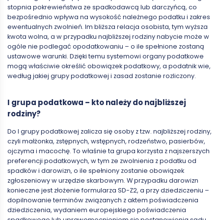
stopnia pokrewieństwa ze spadkodawcą lub darczyńcą, co
bezpośrednio wpływa na wysokość należnego podatku i zakres
ewentualnych zwolnień. Im bliższa relacja osobista, tym wyższa
kwota wolna, a w przypadku najbliższej rodziny nabycie może w
ogóle nie podlegać opodatkowaniu – o ile spełnione zostaną
ustawowe warunki. Dzięki temu systemowi organy podatkowe
mogą właściwie określić obowiązek podatkowy, a podatnik wie,
według jakiej grupy podatkowej i zasad zostanie rozliczony.
I grupa podatkowa – kto należy do najbliższej
rodziny?
Do I grupy podatkowej zalicza się osoby z tzw. najbliższej rodziny,
czyli małżonka, zstępnych, wstępnych, rodzeństwo, pasierbów,
ojczyma i macochę. To właśnie ta grupa korzysta z najszerszych
preferencji podatkowych, w tym ze zwolnienia z podatku od
spadków i darowizn, o ile spełniony zostanie obowiązek
zgłoszeniowy w urzędzie skarbowym. W przypadku darowizn
konieczne jest złożenie formularza SD-Z2, a przy dziedziczeniu –
dopilnowanie terminów związanych z aktem poświadczenia
dziedziczenia, wydaniem europejskiego poświadczenia
spadkowego lub uprawomocnieniem się postanowienia sądu.