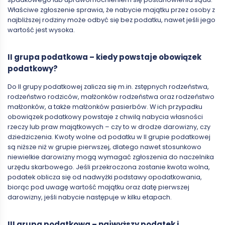
Właściwe zgłoszenie sprawia, że nabycie majątku przez osoby z
najbliższej rodziny może odbyć się bez podatku, nawet jeśli jego
wartość jest wysoka.
II grupa podatkowa – kiedy powstaje obowiązek
podatkowy?
Do II grupy podatkowej zalicza się m.in. zstępnych rodzeństwa,
rodzeństwo rodziców, małżonków rodzeństwa oraz rodzeństwo
małżonków, a także małżonków pasierbów. W ich przypadku
obowiązek podatkowy powstaje z chwilą nabycia własności
rzeczy lub praw majątkowych – czy to w drodze darowizny, czy
dziedziczenia. Kwoty wolne od podatku w II grupie podatkowej
są niższe niż w grupie pierwszej, dlatego nawet stosunkowo
niewielkie darowizny mogą wymagać zgłoszenia do naczelnika
urzędu skarbowego. Jeśli przekroczona zostanie kwota wolna,
podatek oblicza się od nadwyżki podstawy opodatkowania,
biorąc pod uwagę wartość majątku oraz datę pierwszej
darowizny, jeśli nabycie następuje w kilku etapach.
III grupa podatkowa – najwyższy podatek i