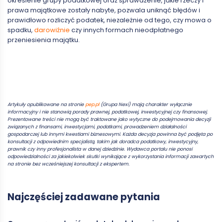
określenie grupy podatkowej oraz sprawdzenie, jakie rzeczy i
prawa majątkowe zostały nabyte, pozwala uniknąć błędów i
prawidłowo rozliczyć podatek, niezależnie od tego, czy mowa o
spadku,
darowiźnie
czy innych formach nieodpłatnego
przeniesienia majątku.
Artykuły opublikowane na stronie
pep.pl
(Grupa Nexi) mają charakter wyłącznie
informacyjny i nie stanowią porady prawnej, podatkowej, inwestycyjnej czy finansowej.
Prezentowane treści nie mogą być traktowane jako wytyczne do podejmowania decyzji
związanych z finansami, inwestycjami, podatkami, prowadzeniem działalności
gospodarczej lub innymi kwestiami biznesowymi. Każda decyzja powinna być podjęta po
konsultacji z odpowiednim specjalistą, takim jak doradca podatkowy, inwestycyjny,
prawnik czy inny profesjonalista w danej dziedzinie. Wydawca portalu nie ponosi
odpowiedzialności za jakiekolwiek skutki wynikające z wykorzystania informacji zawartych
na stronie bez wcześniejszej konsultacji z ekspertem.
Najczęściej zadawane pytania