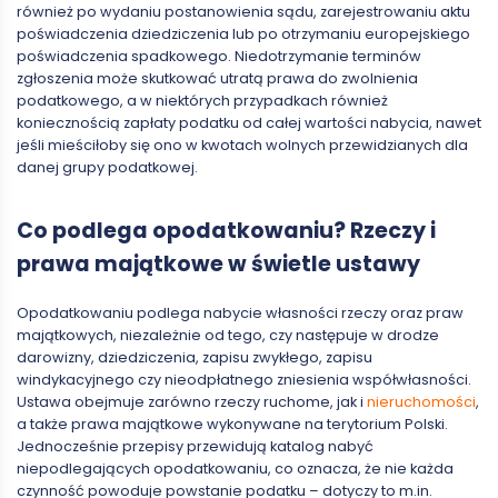
również po wydaniu postanowienia sądu, zarejestrowaniu aktu
poświadczenia dziedziczenia lub po otrzymaniu europejskiego
poświadczenia spadkowego. Niedotrzymanie terminów
zgłoszenia może skutkować utratą prawa do zwolnienia
podatkowego, a w niektórych przypadkach również
koniecznością zapłaty podatku od całej wartości nabycia, nawet
jeśli mieściłoby się ono w kwotach wolnych przewidzianych dla
danej grupy podatkowej.
Co podlega opodatkowaniu? Rzeczy i
prawa majątkowe w świetle ustawy
Opodatkowaniu podlega nabycie własności rzeczy oraz praw
majątkowych, niezależnie od tego, czy następuje w drodze
darowizny, dziedziczenia, zapisu zwykłego, zapisu
windykacyjnego czy nieodpłatnego zniesienia współwłasności.
Ustawa obejmuje zarówno rzeczy ruchome, jak i
nieruchomości
,
a także prawa majątkowe wykonywane na terytorium Polski.
Jednocześnie przepisy przewidują katalog nabyć
niepodlegających opodatkowaniu, co oznacza, że nie każda
czynność powoduje powstanie podatku – dotyczy to m.in.