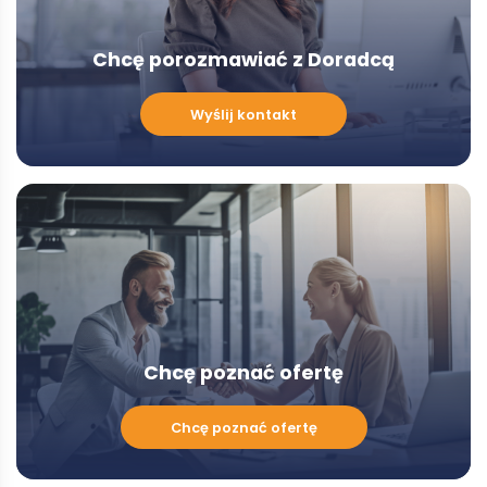
Chcę porozmawiać z Doradcą
Chcę
Wyślij kontakt
porozmawiać
z
Doradcą
-
Modal
Chcę poznać ofertę
Chcę
Chcę poznać ofertę
poznać
ofertę