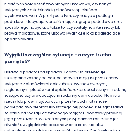
niektórych świadczeń zwolnionych ustawowo, czy nabyć
związanych z działalnością placówek opiekuńczo-
wychowawczych. W praktyce o tym, czy nabycie podlega
podatkowi, decyduje wartość majątku, grupa podatkowa oraz
sposób jego nabycia, a także to, czy zostały nabyte rzeczy lub
prawa majątkowe, które ustawa kwalifikuje jako podlegające
opodatkowaniu.
Wyjątki i szczególne sytuacje – o czym trzeba
pamiętać?
Ustawa o podatku od spadków i darowizn przewiduje
szczególne zasady dotyczące nabycia majątku przez osoby
związane z placówkami opiekuńczo-wychowawczymi,
regionalnymi placówkami opiekuńczo-terapeutycznymi, rodziną
zastępczą czy prowadzącymi rodzinny dom dziecka. Nabycie
rzeczy lub praw majątkowych przez te podmioty może
podlegać zwolnieniom lub szczególnej procedurze zgłaszania,
zależnie od rodzaju otrzymanego majątku i podstawy prawnej
jego przekazania. W określonych przypadkach konieczne jest
również uwzględnienie postanowienia sądu lub aktu
notarialnego regulującego sposób nabycia. Choć sytuacje te