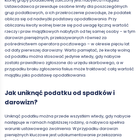
której grupy podatkowej zaliczony jest nabywca majątku.
Ustawodawca przewiduje osobne limity dla poszczególnych
grup podatkowych, a ich przekroczenie powoduje, że podatek
oblicza się od nadwyżki podstawy opodatkowania. Przy
obliczaniu kwoty wolnej bierze się pod uwagę łączną wartość
rzeczy i praw majątkowych nabytych od tej samej osoby – w tym
darowizn pieniężnych, przekazywanych również za
pośrednictwem operatora pocztowego – w okresie pięciu lat
od daty pierwszej darowizny. Warto pamiętać, że kwotę wolną
od podatku można stosować jedynie wtedy, gdy nabycie
zostało prawidłowo zgłoszone do urzędu skarbowego, a w
przypadku braku zgłoszenia fiskus może traktować całą wartość
majątku jako podstawę opodatkowania.
Jak uniknąć podatku od spadków i
darowizn?
Uniknąć podatku można przede wszystkim wtedy, gdy nabycie
następuje w ramach najbliższej rodziny, a nabywca spełnia
warunki ustawowego zwolnienia. W przypadku darowizn
pieniężnych kluczowe jest udokumentowanie przekazania