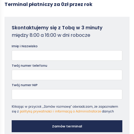
Terminal płatniczy za 0zł przez rok
pieniężnych.
Utracisz prawo do zwolnienia i podatek będzie należny od
pełnej wartości nabytego majątku.
Zamowterminal
Skontaktujemy się z Tobą w 3 minuty
-
między 8:00 a 16:00 w dni robocze
Poradniki
Imię i Nazwisko
Twój numer telefonu
Twój numer NIP
Klikając w przycisk „Zamów rozmowę” oświadczam, że zapoznałem
się z
polityką prywatności i informacją o Administratorze
danych
Zamów terminal