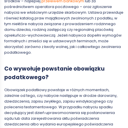
środków – najlepiej
przelewem bankowym
lub za
pośrednictwem operatora pocztowego – oraz zgłoszenie
nabycia we właściwym urzędzie skarbowym. Ustawa przewiduje
również katalog praw majątkowych zwolnionych z podatku, w
tym niektóre nabycia związane z prowadzeniem rodzinnego
domu dziecka, rodziną zastępczą czy regionalną placówką
opiekuńczo-wychowawczą. Jeżeli nabywca dopełni wymogów
formalnych i zmieści się w ustawowych terminach, może
skorzystać zarówno z kwoty wolnej, jak i całkowitego zwolnienia
podatkowego.
Co wywołuje powstanie obowiązku
podatkowego?
Obowiązek podatkowy powstaje w różnych momentach,
zależnie od tego, czy nabycie następuje w drodze darowizny,
dziedziczenia, zapisu zwykłego, zapisu windykacyjnego czy
polecenia testamentowego. W przypadku nabyciu spadku
decydujący jest dzień uprawomocnienia się postanowienia
sądu lub data zarejestrowania aktu poświadczenia
dziedziczenia albo wydania europejskiego poświadczenia