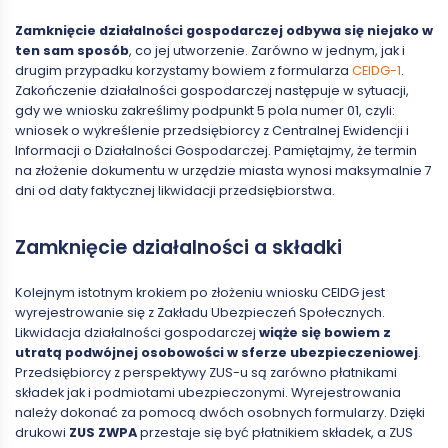
Zamknięcie działalności gospodarczej odbywa się niejako w
ten sam sposób
, co jej utworzenie. Zarówno w jednym, jak i
drugim przypadku korzystamy bowiem z formularza
CEIDG-1
.
Zakończenie działalności gospodarczej następuje w sytuacji,
gdy we wniosku zakreślimy podpunkt 5 pola numer 01, czyli:
wniosek o wykreślenie przedsiębiorcy z Centralnej Ewidencji i
Informacji o Działalności Gospodarczej. Pamiętajmy, że termin
na złożenie dokumentu w urzędzie miasta wynosi maksymalnie 7
dni od daty faktycznej likwidacji przedsiębiorstwa.
Zamknięcie działalności a składki
Kolejnym istotnym krokiem po złożeniu wniosku CEIDG jest
wyrejestrowanie się z Zakładu Ubezpieczeń Społecznych.
Likwidacja działalności gospodarczej
wiąże się bowiem z
utratą podwójnej osobowości w sferze ubezpieczeniowej
.
Przedsiębiorcy z perspektywy ZUS-u są zarówno płatnikami
składek jak i podmiotami ubezpieczonymi. Wyrejestrowania
należy dokonać za pomocą dwóch osobnych formularzy. Dzięki
drukowi
ZUS ZWPA
przestaje się być płatnikiem składek, a ZUS