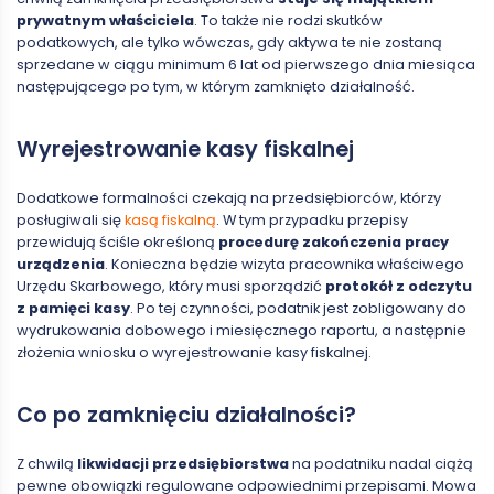
prywatnym właściciela
. To także nie rodzi skutków
podatkowych, ale tylko wówczas, gdy aktywa te nie zostaną
sprzedane w ciągu minimum 6 lat od pierwszego dnia miesiąca
następującego po tym, w którym zamknięto działalność.
Wyrejestrowanie kasy fiskalnej
Dodatkowe formalności czekają na przedsiębiorców, którzy
posługiwali się
kasą fiskalną
. W tym przypadku przepisy
przewidują ściśle określoną
procedurę zakończenia pracy
urządzenia
. Konieczna będzie wizyta pracownika właściwego
Urzędu Skarbowego, który musi sporządzić
protokół z odczytu
z pamięci kasy
. Po tej czynności, podatnik jest zobligowany do
wydrukowania dobowego i miesięcznego raportu, a następnie
złożenia wniosku o wyrejestrowanie kasy fiskalnej.
Co po zamknięciu działalności?
Z chwilą
likwidacji przedsiębiorstwa
na podatniku nadal ciążą
pewne obowiązki regulowane odpowiednimi przepisami. Mowa