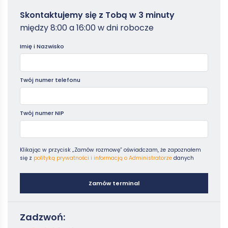
Zamowterminal
Skontaktujemy się z Tobą w 3 minuty
-
między 8:00 a 16:00 w dni robocze
Poradniki
Imię i Nazwisko
Twój numer telefonu
Twój numer NIP
Klikając w przycisk „Zamów rozmowę” oświadczam, że zapoznałem
się z
polityką prywatności i informacją o Administratorze
danych
Zamów terminal
Zadzwoń: