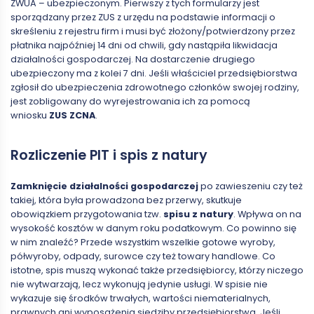
ZWUA – ubezpieczonym. Pierwszy z tych formularzy jest
sporządzany przez ZUS z urzędu na podstawie informacji o
skreśleniu z rejestru firm i musi być złożony/potwierdzony przez
płatnika najpóźniej 14 dni od chwili, gdy nastąpiła likwidacja
działalności gospodarczej. Na dostarczenie drugiego
ubezpieczony ma z kolei 7 dni. Jeśli właściciel przedsiębiorstwa
zgłosił do ubezpieczenia zdrowotnego członków swojej rodziny,
jest zobligowany do wyrejestrowania ich za pomocą
wniosku
ZUS ZCNA
.
Rozliczenie PIT i spis z natury
Zamknięcie działalności gospodarczej
po zawieszeniu czy też
takiej, która była prowadzona bez przerwy, skutkuje
obowiązkiem przygotowania tzw.
spisu z natury
. Wpływa on na
wysokość kosztów w danym roku podatkowym. Co powinno się
w nim znaleźć? Przede wszystkim wszelkie gotowe wyroby,
półwyroby, odpady, surowce czy też towary handlowe. Co
istotne, spis muszą wykonać także przedsiębiorcy, którzy niczego
nie wytwarzają, lecz wykonują jedynie usługi. W spisie nie
wykazuje się środków trwałych, wartości niematerialnych,
prawnych ani wyposażenia siedziby przedsiębiorstwa. Jeśli