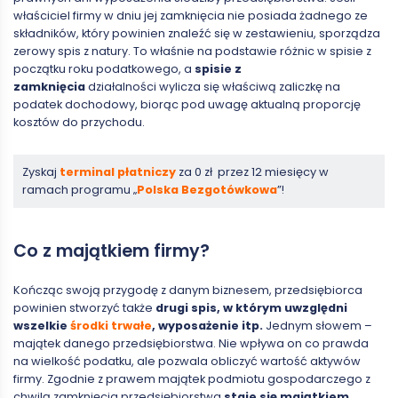
właściciel firmy w dniu jej zamknięcia nie posiada żadnego ze
składników, który powinien znaleźć się w zestawieniu, sporządza
zerowy spis z natury. To właśnie na podstawie różnic w spisie z
początku roku podatkowego, a
spisie z
zamknięcia
działalności wylicza się właściwą zaliczkę na
podatek dochodowy, biorąc pod uwagę aktualną proporcję
kosztów do przychodu.
Zyskaj
terminal płatniczy
za 0 zł przez 12 miesięcy w
ramach programu „
Polska Bezgotówkowa
”!
Co z majątkiem firmy?
Kończąc swoją przygodę z danym biznesem, przedsiębiorca
powinien stworzyć także
drugi spis, w którym uwzględni
wszelkie
środki trwałe
, wyposażenie itp.
Jednym słowem –
majątek danego przedsiębiorstwa. Nie wpływa on co prawda
na wielkość podatku, ale pozwala obliczyć wartość aktywów
firmy. Zgodnie z prawem majątek podmiotu gospodarczego z
chwilą zamknięcia przedsiębiorstwa
staje się majątkiem