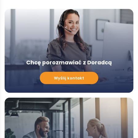
Chcę porozmawiać z Doradcą
Chcę
Wyślij kontakt
porozmawiać
z
Doradcą
-
Modal