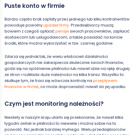
Puste konto w firmie
Bardzo często brak zapłaty przez jednego lub kilku kontrahentów
powoduje powolny
upadek firmy
. Przedsiębiorcy muszą
bowiem z czegoś opłacić
pensje
swoich pracowników, zapłacić
dostawcom lub usługodawcom, a także posiadać na koncie
środki, które można wykorzystać w tzw. czarnej godzinie.
Zdarza się jednak tak, że wielu właścicieli działalności
gospodarczych nie zabezpiecza skutecznie swoich finansów,
godzi się na opóźnienie płatności lub nawet idzie na rękę drugiej
ze stron i rozkłada duże należności na kilka transz. Wszystko to
skutkuje tym, że traci się wówczas kontrolę na
przepływem
finansów w firmie
, co może doprowadzić nawet do jej upadku.
Czym jest monitoring należności?
Niestety w naszym kraju utarło się przekonanie, że nawet kilka
tygodni zwłoki w płatności to niewiele i można sobie na to
pozwolić. Nic jednak bardziej mylnego. Wielu przedsiębiorców