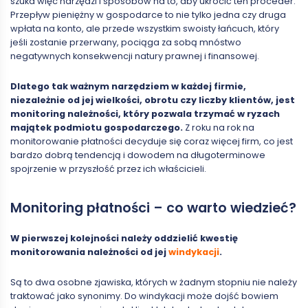
szuka więc narzędzi i sposobów na to, aby ukrócić ten proceder.
Przepływ pieniężny w gospodarce to nie tylko jedna czy druga
wpłata na konto, ale przede wszystkim swoisty łańcuch, który
jeśli zostanie przerwany, pociąga za sobą mnóstwo
negatywnych konsekwencji natury prawnej i finansowej.
Dlatego tak ważnym narzędziem w każdej firmie,
niezależnie od jej wielkości, obrotu czy liczby klientów, jest
monitoring należności,
który pozwala trzymać w ryzach
majątek podmiotu gospodarczego.
Z roku na rok na
monitorowanie płatności decyduje się coraz więcej firm, co jest
bardzo dobrą tendencją i dowodem na długoterminowe
spojrzenie w przyszłość przez ich właścicieli.
Monitoring płatności – co warto wiedzieć?
W pierwszej kolejności należy oddzielić kwestię
monitorowania należności od jej
windykacji
.
Są to dwa osobne zjawiska, których w żadnym stopniu nie należy
traktować jako synonimy. Do windykacji może dojść bowiem