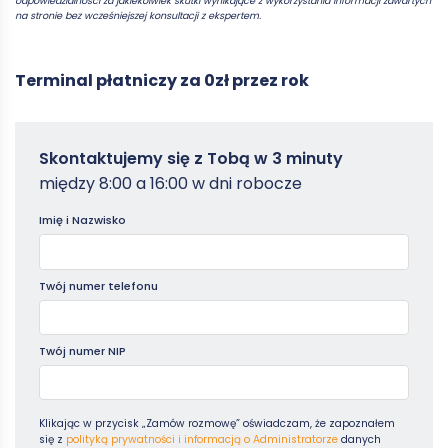
odpowiedzialności za jakiekolwiek skutki wynikające z wykorzystania informacji zawartych
na stronie bez wcześniejszej konsultacji z ekspertem.
Terminal płatniczy za 0zł przez rok
Zamowterminal
Skontaktujemy się z Tobą w 3 minuty
-
między 8:00 a 16:00 w dni robocze
Poradniki
Imię i Nazwisko
Twój numer telefonu
Twój numer NIP
Klikając w przycisk „Zamów rozmowę” oświadczam, że zapoznałem
się z
polityką prywatności i informacją o Administratorze
danych