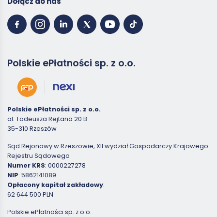
Dołącz do nas
Polskie ePłatności sp. z o.o.
Polskie ePłatności sp. z o.o.
al. Tadeusza Rejtana 20 B
35-310 Rzeszów
Sąd Rejonowy w Rzeszowie, XII wydział Gospodarczy Krajowego
Rejestru Sądowego
Numer KRS
: 0000227278
NIP
: 5862141089
Opłacony kapitał zakładowy
:
62 644 500 PLN
Polskie ePłatności sp. z o.o.