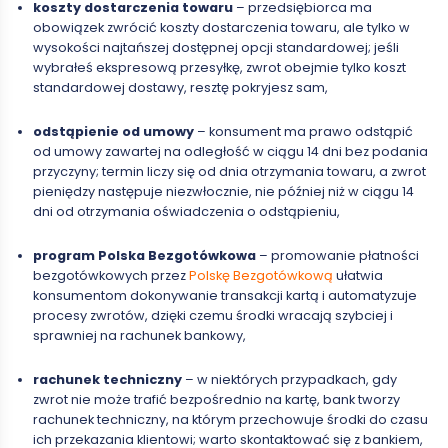
koszty dostarczenia towaru
– przedsiębiorca ma
obowiązek zwrócić koszty dostarczenia towaru, ale tylko w
wysokości najtańszej dostępnej opcji standardowej; jeśli
wybrałeś ekspresową przesyłkę, zwrot obejmie tylko koszt
standardowej dostawy, resztę pokryjesz sam,
odstąpienie od umowy
– konsument ma prawo odstąpić
od umowy zawartej na odległość w ciągu 14 dni bez podania
przyczyny; termin liczy się od dnia otrzymania towaru, a zwrot
pieniędzy następuje niezwłocznie, nie później niż w ciągu 14
dni od otrzymania oświadczenia o odstąpieniu,
program Polska Bezgotówkowa
– promowanie płatności
bezgotówkowych przez
Polskę Bezgotówkową
ułatwia
konsumentom dokonywanie transakcji kartą i automatyzuje
procesy zwrotów, dzięki czemu środki wracają szybciej i
sprawniej na rachunek bankowy,
rachunek techniczny
– w niektórych przypadkach, gdy
zwrot nie może trafić bezpośrednio na kartę, bank tworzy
rachunek techniczny, na którym przechowuje środki do czasu
ich przekazania klientowi; warto skontaktować się z bankiem,