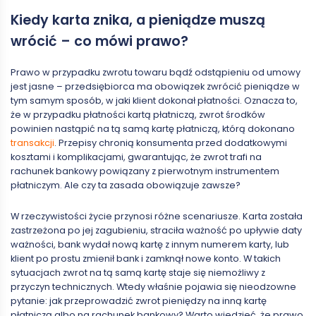
Kiedy karta znika, a pieniądze muszą
wrócić – co mówi prawo?
Prawo w przypadku zwrotu towaru bądź odstąpieniu od umowy
jest jasne – przedsiębiorca ma obowiązek zwrócić pieniądze w
tym samym sposób, w jaki klient dokonał płatności. Oznacza to,
że w przypadku płatności kartą płatniczą, zwrot środków
powinien nastąpić na tą samą kartę płatniczą, którą dokonano
transakcji
. Przepisy chronią konsumenta przed dodatkowymi
kosztami i komplikacjami, gwarantując, że zwrot trafi na
rachunek bankowy powiązany z pierwotnym instrumentem
płatniczym. Ale czy ta zasada obowiązuje zawsze?
W rzeczywistości życie przynosi różne scenariusze. Karta została
zastrzeżona po jej zagubieniu, straciła ważność po upływie daty
ważności, bank wydał nową kartę z innym numerem karty, lub
klient po prostu zmienił bank i zamknął nowe konto. W takich
sytuacjach zwrot na tą samą kartę staje się niemożliwy z
przyczyn technicznych. Wtedy właśnie pojawia się nieodzowne
pytanie: jak przeprowadzić zwrot pieniędzy na inną kartę
płatniczą albo na rachunek bankowy? Warto wiedzieć, że prawo