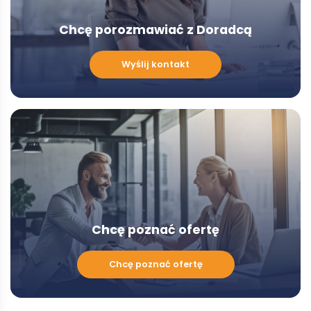
Chcę porozmawiać z Doradcą
Chcę
Wyślij kontakt
porozmawiać
z
Doradcą
-
Modal
Chcę poznać ofertę
Chcę
Chcę poznać ofertę
poznać
ofertę