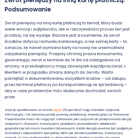
Zwrot pieniędzy na inną kartę płatniczą.
Podsumowanie
Zwrot pieniędzy na inną kartę płatniczą to temat, który budzi
wiele emocji i wątpliwości, ale w rzeczywistości proces ten jest
prostszy, niż się wydaje. Bazowe jest zrozumienie, że zwrot
środków dotyczy rachunku bankowego, a nie samej karty – to
oznacza, że nawet wymiana karty na nową nie uniemożliwia
odzyskania pieniędzy. Przepisy chronią prawa konsumenta,
gwarantując zwrot w terminie do 14 dni od odstąpienia od
umowy, a przedsiębiorcy mają obowiązek współpracować z
klientem w przypadku zmiany danych do zwrotu. Warto
pamiętać o dokumentowaniu wszystkich kroków – od zakupu
przez terminal płatniczy po korespondencję ze sprzedawcą –
aby w razie problemów móc skutecznie dochodzić swoich
praw.
Artykuły opublikowane na stronie
pep.pl
(Grupa Nexi) mają charakter wyłącznie
informacyjny i nie stanowią porady prawnej, podatkowej, inwestycyjnej czy finansowej.
Prezentowane treści nie mogą być traktowane jako wytyczne do podejmowania decyzji
związanych z finansami, inwestycjami, podatkami, prowadzeniem działalności
gospodarczej lub innymi kwestiami biznesowymi. Każda decyzja powinna być podjęta po
konsultacji z odpowiednim specjalistą, takim jak doradca podatkowy, inwestycyjny,
prawnik czy inny profesjonalista w danej dziedzinie. Wydawca portalu nie ponosi