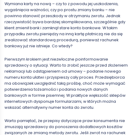
Wymiana karty na nową – czy to z powodu jej uszkodzenia,
wygaśnięcia ważności, czy po prostu zmiany banku – nie
powinna stanowić przeszkody w otrzymaniu zwrotu. Jednak
rzeczywistość bywa bardziej skomplikowana, szczególnie gdy
klient zmienił bank i zamknął stare konto bankowe. W takim
przypadku zwrotu pieniędzy na inną kartę płatniczą nie da się
zrealizować standardową procedurą, ponieważ rachunek
bankowy już nie istnieje. Co wtedy?
Pierwszym krokiem jest niezwłoczne poinformowanie
sprzedawcy o sytuacji. Warto to zrobić jeszcze przed złożeniem
reklamacji lub odstąpieniem od umowy – podanie nowego
numeru konta ułatwi i przyspieszy cały proces. Przedsiębiorca
ma obowiązek uwzględnić taką prośbę, choć może wymagać
potwierdzenia tożsamości i podania nowych danych
bankowych w formie pisemnej. W praktyce większość sklepów
internetowych dysponuje formularzami, w których można
wskazać alternatywny numer konta do zwrotu.
Warto pamiętać, że przepisy dotyczące praw konsumenta nie
zmuszają sprzedawcy do ponoszenia dodatkowych kosztów
związanych ze zmianą metody zwrotu. Jeśli zwrot na rachunek