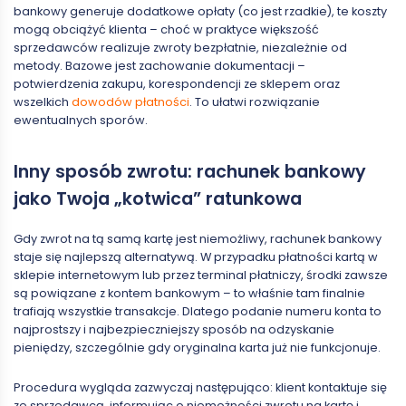
bankowy generuje dodatkowe opłaty (co jest rzadkie), te koszty
mogą obciążyć klienta – choć w praktyce większość
sprzedawców realizuje zwroty bezpłatnie, niezależnie od
metody. Bazowe jest zachowanie dokumentacji –
potwierdzenia zakupu, korespondencji ze sklepem oraz
wszelkich
dowodów płatności
. To ułatwi rozwiązanie
ewentualnych sporów.
Inny sposób zwrotu: rachunek bankowy
jako Twoja „kotwica” ratunkowa
Gdy zwrot na tą samą kartę jest niemożliwy, rachunek bankowy
staje się najlepszą alternatywą. W przypadku płatności kartą w
sklepie internetowym lub przez terminal płatniczy, środki zawsze
są powiązane z kontem bankowym – to właśnie tam finalnie
trafiają wszystkie transakcje. Dlatego podanie numeru konta to
najprostszy i najbezpieczniejszy sposób na odzyskanie
pieniędzy, szczególnie gdy oryginalna karta już nie funkcjonuje.
Procedura wygląda zazwyczaj następująco: klient kontaktuje się
ze sprzedawcą, informując o niemożności zwrotu na kartę i