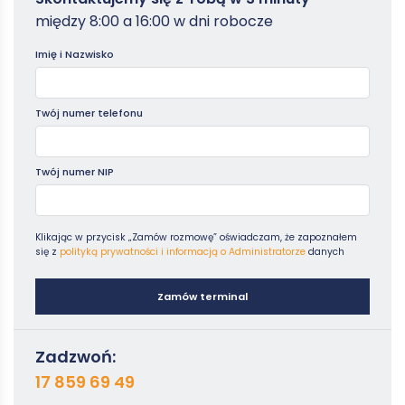
Warto zachować dokumentację całego procesu – od
stacjonarnych, sprzedawca może zgodzić się na zwrot
-
odstąpienia od umowy po potwierdzenie zwrotu – aby w razie
gotówką, jeśli obie strony wyrażą na to zgodę – nie jest to
między 8:00 a 16:00 w dni robocze
Poradniki
opóźnień móc skutecznie reklamować sprawę.
jednak obowiązek przedsiębiorcy. W przypadku płatności przez
DCC
Imię i Nazwisko
(
Dynamic Currency Conversion
), zwrot powinien
uwzględniać pierwotną walutę transakcji. Jeśli karta, którą
zapłacono, została zastrzeżona lub straciła ważność,
najlepszym rozwiązaniem jest poproszenie o przelew na
Twój numer telefonu
rachunek bankowy, co gwarantuje bezproblemowe otrzymanie
środków.
Twój numer NIP
Klikając w przycisk „Zamów rozmowę” oświadczam, że zapoznałem
się z
polityką prywatności i informacją o Administratorze
danych
Zamów terminal
Zadzwoń:
17 859 69 49