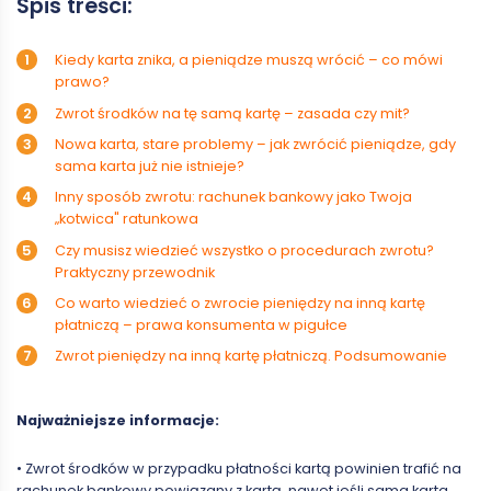
Spis treści:
Kiedy karta znika, a pieniądze muszą wrócić – co mówi
prawo?
Zwrot środków na tę samą kartę – zasada czy mit?
Nowa karta, stare problemy – jak zwrócić pieniądze, gdy
sama karta już nie istnieje?
Inny sposób zwrotu: rachunek bankowy jako Twoja
„kotwica" ratunkowa
Czy musisz wiedzieć wszystko o procedurach zwrotu?
Praktyczny przewodnik
Co warto wiedzieć o zwrocie pieniędzy na inną kartę
płatniczą – prawa konsumenta w pigułce
Zwrot pieniędzy na inną kartę płatniczą. Podsumowanie
Najważniejsze informacje:
• Zwrot środków w przypadku płatności kartą powinien trafić na
rachunek bankowy powiązany z kartą, nawet jeśli sama karta