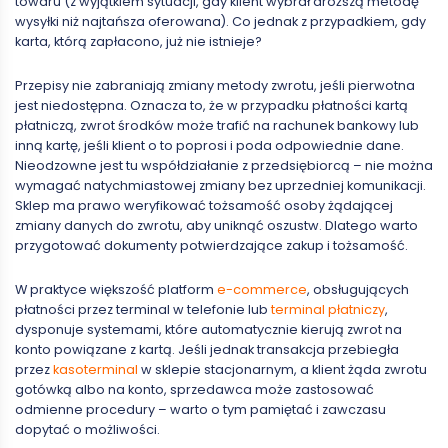
towaru (z wyjątkiem sytuacji, gdy klient wybrał droższą metodę
wysyłki niż najtańsza oferowana). Co jednak z przypadkiem, gdy
karta, którą zapłacono, już nie istnieje?
Przepisy nie zabraniają zmiany metody zwrotu, jeśli pierwotna
jest niedostępna. Oznacza to, że w przypadku płatności kartą
płatniczą, zwrot środków może trafić na rachunek bankowy lub
inną kartę, jeśli klient o to poprosi i poda odpowiednie dane.
Nieodzowne jest tu współdziałanie z przedsiębiorcą – nie można
wymagać natychmiastowej zmiany bez uprzedniej komunikacji.
Sklep ma prawo weryfikować tożsamość osoby żądającej
zmiany danych do zwrotu, aby uniknąć oszustw. Dlatego warto
przygotować dokumenty potwierdzające zakup i tożsamość.
W praktyce większość platform
e-commerce
, obsługujących
płatności przez terminal w telefonie lub
terminal płatniczy
,
dysponuje systemami, które automatycznie kierują zwrot na
konto powiązane z kartą. Jeśli jednak transakcja przebiegła
przez
kasoterminal
w sklepie stacjonarnym, a klient żąda zwrotu
gotówką albo na konto, sprzedawca może zastosować
odmienne procedury – warto o tym pamiętać i zawczasu
dopytać o możliwości.