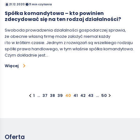
21.12.2020
11 min czytania
Spółka komandytowa – kto powinien
zdecydować się na ten rodzaj działalności?
Swoboda prowadzenia działalności gospodarczej sprawia,
że obecnie własną firmę może założyć niemal każdy
i to w krótkim czasie. Jednym z rozwiązań są wszelkiego rodzaju
spółki prawa handlowego, w tym właśnie spółka komandytowa.
Czym dokładnie jest…
Więcej
1
…
37
38
39
40
41
42
43
…
50
Oferta